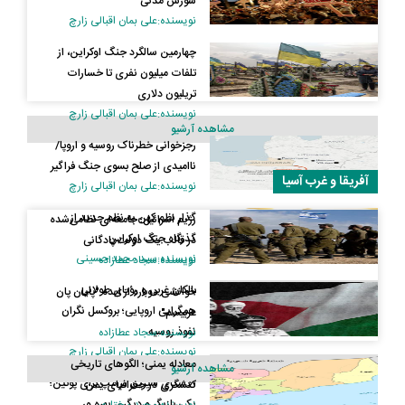
شورش مدنی
نویسنده:علی بمان اقبالی زارچ
چهارمین سالگرد جنگ اوکراین، از
تلفات میلیون نفری تا خسارات
تریلیون دلاری
نویسنده:علی بمان اقبالی زارچ
مشاهده آرشیو
رجزخوانی خطرناک روسیه و اروپا/
ناامیدی از صلح بسوی جنگ فراگیر
آفریقا و غرب آسیا
نویسنده:علی بمان اقبالی زارچ
گذار نظم کهن به نظم جدید از
رژیم اسرائیل؛ جامعه‌ای نظامی‌شده
گذرگاه جنگ اوکراین
در قالب یک دولت پادگانی
نویسنده:سید محمد حسینی
نویسنده:سجاد عطازاده
بالکان غربی و رؤیای طولانی
خوانشی دوباره از ایده "پایان پان
همگرایی اروپایی؛ بروکسل نگران
عربیسم"
نفوذ روسیه
نویسنده:سجاد عطازاده
نویسنده:علی بمان اقبالی زارچ
معادله یمنی؛ الگوهای تاریخی
مشاهده آرشیو
آلاسکای شیرین ترامپ برای پوتین؛
کنشگری در جغرافیای یمن
یکی بازیگر و دیگری بهره ور