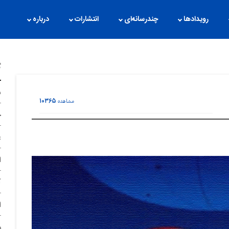
رویدادها
چندرسانه‌ای
انتشارات
درباره
گ
ن
۱۰۳۶۵
مشاهده
ح
غ
ا
آ
ا
د