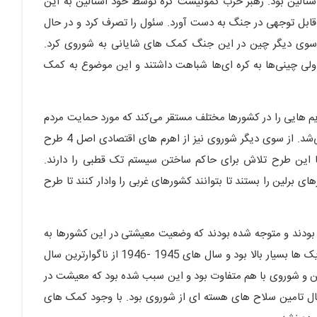
ه در سال 1950 در زمان حیات استالین بود. رهبر حزب کمونیست کره توسط خود استالین به این
 کره شمالی در 1950 موفقیت های قابل توجهی در جنگ به دست آورد. سئول را تصرف کرد و در حال
ز سوی دیگر چین در این جنگ کمک های شایانی به شوروی کرد.
 ولی چینی‌ها به کره ای‌ها شباهت داشتند و این موضوع به کمک
یم هایی را در کشورها مختلف مستقر می‌کند که مورد حمایت مردم
نیستند و این موضوع در سطح جهانی سبب بروز آنارشی می‌شد. از سوی دیگر شوروی نیز از اهرم های اقتصادی اصل 4 طرح
ا این طرح تلاش برای حاکم ساختن سیستم تک قطبی را دارند.
 امکانات مالی آمریکا را نداشت. لذا در سال 1949 درهای برلین را بستند تا بتوانند کشورهای غربی را وادار کنند تا طرح
بودند و متوجه شده بودند که وضعیت معیشتی در این کشورها به
مراتب از شوروی بهتر بود. گرسنگی در شوروی در زمان بلشویک ها بسیار بالا بود و سال های 1945 -1946 از ناگوارترین سال
ین و شوروی با هم متفاوت بود و این سبب شده بود که معیشت در
نبال تامین سلاح های هسته ای از شوروی بود. با وجود کمک های