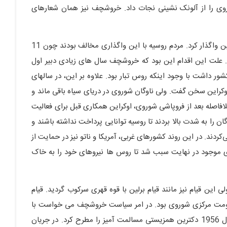
وی را از آلونک نشینی نجات داد. خروشچف نیز همان شعارهای
در سال 1954 نیکیتا خروشچف شبه جزیره کریمه را به اوکراین واگذار کرد. مردم روسیه با این واگذاری مخالف بودند چون 11
د. علت این اقدام این بود که خروشچف سال های زیادی دبیر اول
ر داشت با وجود اینکه روس تبار بود. علاوه بر این، در سالهای
یره به اوکراین سخن گفت. ولی ناوگان شوروی در دریای سیاه باقی ماند و
 بلافاصله بعد از فروپاشی شوروی، اوکراین همکاری قبل برای فعالیت
ان را به شدت بالا بردند تا روسیه توانایی پرداخت نداشته باشند و
کردند. در این روند کشورهای غربی، آمریکا و ناتو نیز در حمایت از
های موجود در نهایت سبب شد تا روس ها نیروهای خود را به خاک
لهستان قیام کردند ولی این قیام نیز مانند قیام برلین با قوه قهری سرکوب گردید. قیام
 حکومت مرکزی شوروی بود. در امر سیاست خروشچف می خواست با
جهان سرمایه داری تعامل داشته باشد به همین دلیل در سال 1956 دکترین همزیستی مسالمت آمیز را مطرح کرد. در جریان