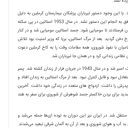
رده نشد.
. با این وجود دستور تیرباران پزشکان بیمارستان کرملین به دلیل
تجویز غلط برای نابودی رهبران شوروی را صادر کرد ولی موفق به انجام این دستور نشد. در سال 1953 استالین در پی سکته
ن فرستادند تا مومیایی شود. جسد استالین مومیایی شد و در کنار
دفن گردید. بعد از مرگ استالین، بریا که وزیر امنیت بود تلاش
ظامیان با نفوذ شوروی، همه مقامات وقت را به کاخ کرملین دعوت
ن نظامی زندانی کرد و در همان جا تیرباران شد.
استالین دو پسر و یک دختر داشت. پسر اول استالین در جنگ اسیر شد و در سال 1943 در جریان فرار از زندان کشته شد. پسر
دل نبود و قابل کنترل نبود. بعد از مرگ استالین به زندان افتاد و
سرکش پدرش را داشت. ازدواج های متعدد در زندگی خود داشت. آخرین
ی شدید برای بردن خاکستر جسد شوهرش از شوروی برای سفر به هند
تقل شد. در ایران نیز این دوران به توده ای‌ها حمله می‌شد و
ق بد آب و هوای شوروی و بعد از آن به آلمان شرقی تبعید می‌شدند.