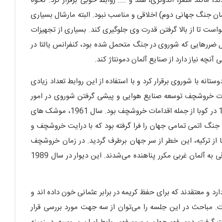
 مانند مصر، اندونزی، هند و .... روابط خوبی برقرار کرد. نحوه
ن جنگ جهانی دوم) اخلاقی و مناسب نبود. البته مارشال بسیاری
است تا از بالا گرفتن قدرت وی جلوگیری کند. بسیاری از تجهیزات
یل ضررهایی که شوروی در جنگ متحمل شده بود، کنفرانس یالتا در
تانه با شوروی برقرار کرد و با استفاده از این روابط تعداد زیادی
قدامات خروشچف توسعه صنایع هوایی و پیشی گرفتن شوروی در امور
فضایی از آمریکا بود. استقرار موشک های اتمی در سال 1962 در کوبا از جمله اقدامات خروشچف بود. سال 1961، موشک های
کا در ترکیه مستقر شده بود. در مهرماه 1341 سایه جنگ اتمی تمامی جهان را فرا گرفته بود که با درایت خروشچف و
 از ترکیه، این خطر از سر جهان برطرف گردید. در زمان خروشچف
دیوار برلین در سال1961 ایجاد شد. چون مردم از آلمان شرقی به آلمان غربی مکرر پناهنده می‌شدند. این دیوار در سال 1989
رد و معتقدند که برای حفظ کریمه در برابر عثمانی خون داده اند و
. مباحث در این جلسه را می‌توان از سه جهت مورد بررسی قرار