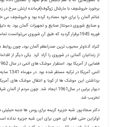
با کشورهایی که با هم جنبش عدم تعهد را تشکیل داده بودند،
برخورد خروشچف با مارشال ژوگوف(فرمانده ارتش سرخ در زما
غنائم آلمان را برای خود مصادره کرده بود و خروشچف می خو
و صنایع شوروی دمونتاژ صنایع و تجهیزات آلمان بود. به دل
فوریه 1945برقرار گردید که طبق آن شوروی می‌توانست تمامی آنچه نیاز دارد از صنایع آلمان دمونتاژ کند.
کنراد آدناوئر محبوب ترین صدراعظم آلمان بود، چون روابط دوس
از زندانیان آلمانی در شوروی را آزاد کرد. یکی دیگر از ا
اتمی آمری
برداشتن این موشک ها از کوبا و انتقال موشک های آمریکا
تخریب شد.
دکتر سجادپور: شبه جزیره کریمه برای روس ها جنبه حیثیتی دا
اوکراین حتی قطره ای خون برای این شبه جزیره نداده است