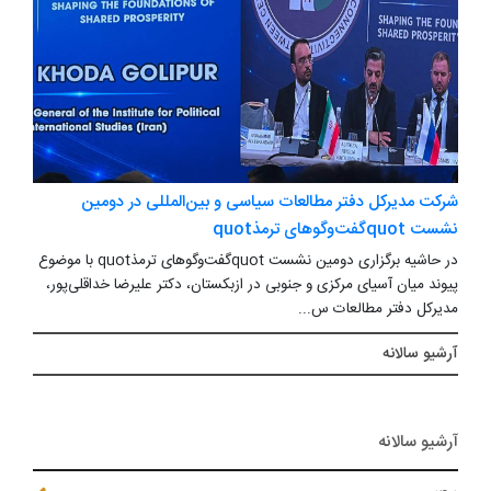
شرکت مدیرکل دفتر مطالعات سیاسی و بین‌المللی در دومین
نشست quotگفت‌وگوهای ترمذquot
در حاشیه برگزاری دومین نشست quotگفت‌وگوهای ترمذquot با موضوع
پیوند میان آسیای مرکزی و جنوبی در ازبکستان، دکتر علیرضا خداقلی‌پور،
مدیرکل دفتر مطالعات س...
آرشیو سالانه
آرشیو سالانه