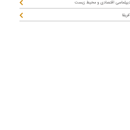
یپلماسی اقتصادی و محیط زیست
فریقا