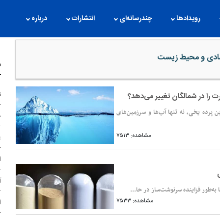
رویدادها
چندرسانه‌ای
انتشارات
درباره
صادی و محیط زیست
م
ن
ت را در شمالگان تغییر می‌دهد؟
پرده یخی، نه تنها آب‌ها و سرزمین‌های
ح
مشاهده: ۷۵۱۳
غ
ا
آ
به‌طور فزاینده‌ سرنوشت‌ساز در حا...
مشاهده: ۷۵۳۳
ا