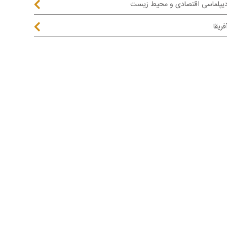
یپلماسی اقتصادی و محیط زیست
فریقا