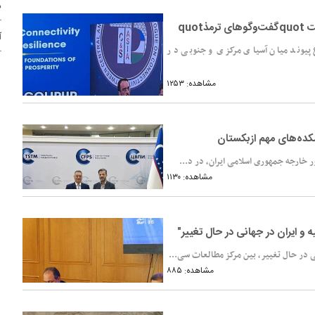
د
quo
آ
مین نشست quotگفت‌وگوهای ترمذquot با موضوع پیوند میان آسیای مرکزی و جنوبی در
مشاهده: ۱۲۵۳
شکده‌های مهم ازبکستان
ر خارجه جمهوری اسلامی ایران، در د...
مشاهده: ۱۱۳۰
ی در حال تغییر، بین مرکز مطالعات سی...
مشاهده: ۸۸۵