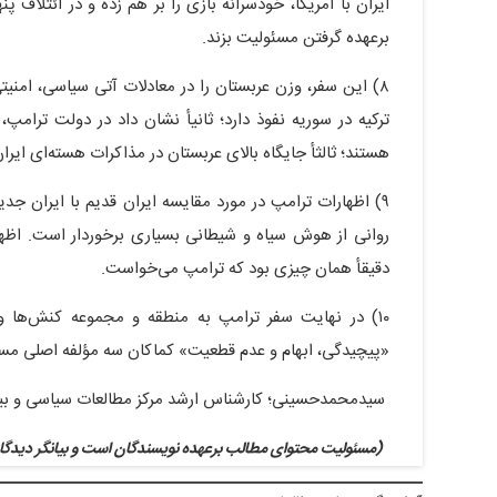
ایران با آمریکا، خودسرانه بازی را بر هم زده و در ائتلاف 
برعهده گرفتن مسئولیت بزند.
٨) این سفر، وزن عربستان را در معادلات آتی سیاسی، امنیت
ترکیه در سوریه نفوذ دارد؛ ثانیأ نشان داد در دولت ترامپ،
هستند؛ ثالثأ جایگاه بالای عربستان در مذاکرات هسته‌ای ایران 
٩) اظهارات ترامپ در مورد مقایسه ایران قدیم با ایران ج
روانی از هوش سیاه و شیطانی بسیاری برخوردار است. اظها
دقیقأ همان چیزی بود که ترامپ می‌خواست.
١٠) در نهایت سفر ترامپ به منطقه و مجموعه کنش‌ها 
«پیچیدگی، ابهام و عدم قطعیت» کماکان سه مؤلفه اصلی مسائل سیاسی
سیدمحمدحسینی؛ کارشناس ارشد مرکز مطالعات سیاسی و بین
(مسئولیت محتوای مطالب برعهده نویسندگان است و بیانگر دیدگاه