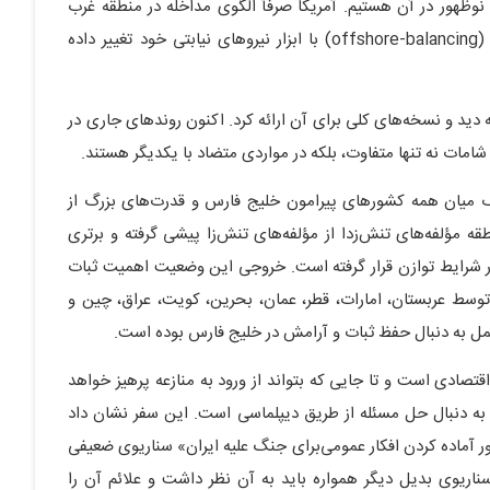
وظهور در آن هستیم. آمریکا صرفأ الگوی مداخله در منطقه غرب
آسیا را از مداخله مستقیم به مداخله یا موازنه‌سازی از دور (offshore-balancing) با ابزار نیروهای نیابتی خود تغییر داده
ه دید و نسخه‌های کلی برای آن ارائه کرد. اکنون روندهای جاری در
مات نه تنها متفاوت، بلکه در مواردی متضاد با یکدیگر هستند.
رک میان همه کشورهای پیرامون خلیج فارس و قدرت‌های بزرگ از
 مؤلفه‌های تنش‌زدا از مؤلفه‌های تنش‌زا پیشی گرفته و برتری
ک در شرایط توازن قرار گرفته است. خروجی این وضعیت اهمیت ثبات
وسط عربستان، امارات، قطر، عمان، بحرین، کویت، عراق، چین و
و عمل به دنبال حفظ ثبات و آرامش در خلیج فارس بوده است.
تصادی است و تا جایی که بتواند از ورود به منازعه پرهیز خواهد
 به دنبال حل مسئله از طریق دیپلماسی است. این سفر نشان داد
ور آماده کردن افکار عمومی‌برای جنگ علیه ایران» سناریوی ضعیفی
اریوی بدیل دیگر همواره باید به آن نظر داشت و علائم آن را