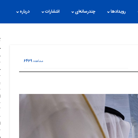
رویدادها
چندرسانه‌ای
انتشارات
درباره
گ
ن
۶۴۶۹
مشاهده
ح
غ
ا
آ
ا
د