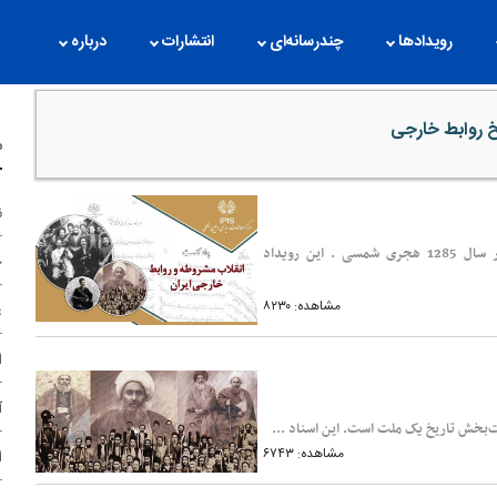
رویدادها
چندرسانه‌ای
انتشارات
درباره
یخ روابط خارجی
م
ن
چهارده مرداد ماه ، مصادف است با صدور فرمان مشروطیت در ایران در سال 1285 هجری شمسی . این رویداد
ح
مشاهده: ۸۲۳۰
غ
ا
آ
ت‌بخش تاریخ یک ملت است. این اسناد ...
مشاهده: ۶۷۴۳
ا