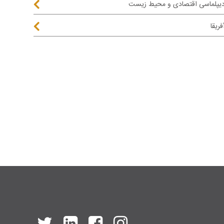
یپلماسی اقتصادی و محیط زیست
فریقا