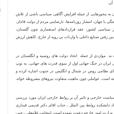
آن.
آ
ان به محورهایی از جمله افزایش آگاهی سیاسی ناشی از تلاش
 با جهان، انتشار روزنامه‌ها، نارضایتی مردم از دولت قاجار،
تار سیاسی کشور، عقد قراردادهای استعماری چون گلستان،
بین رفتن صنایع داخلی با واردات بی رویه از خارج، کاهش ارزش
 مواردی از جمله اتحاد دولت های روسیه و انگلستان در
لمان و تقسیم ایران در قرارداد ۱۹۰۷، اشغال ایران در جنگ جهانی اول از سوی قدرت های جهانی، به توپ
ی نظامی روس در شمال و انگلیس در جنوب اشاره کرده و
ته است. عواملی چون ماهیت متفاوت نیروهای مشروطه خواه،
سیاست خارجی و تاثیر آن بر روابط خارجی ایران مورد بررسی
اد دانشکده روابط بین الملل ، جناب اقای دکتر قدیمی قیداری
 وزارت امور خارجه دعوت نموده است. اینجانب غلامعلی رجبی