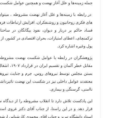
جمله زمینه‌ها و علل آغاز نهضت و همچنین عوامل شکست 
در رابطه با زمینه‌ها و علل آغاز نهضت مشروطه ، میتو
های فکری روحانیون و روشنفکران، افزایش ارتباطات فرهنگی
فساد حاکم بر دربار و دیوان، نفوذ بیگانگان در ساخ
ترکمنچای، اعطای امتیازات، بحران اقتصادی در کشور، از 
پول وغیره اشاره کرد.
پژوهشگران در رابطه با عوامل شکست نهضت مشروطه به
مقابل خطر آ
بستن مجلس توسط نیروهای روس، جرم و جنایت نیروها
معتقدند عوامل داخلی نیز در شکست این نهضت تاثیرداش
ناامنی، گرسنگی و بیماری.
این پادکست تلاش دارد تا انقلاب مشروطه را از دیدگاه 
قرار دهد. و در این راستا، از جناب آقای دکتر غروی است
استاد دانشگاه تبریز و جناب اقای محمدی کارشناس ارشد