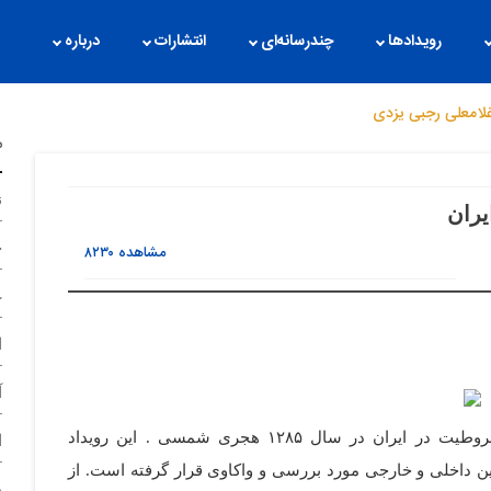
رویدادها
چندرسانه‌ای
انتشارات
درباره
لامعلی رجبی یزدی
م
ن
یران
ح
مشاهده
۸۲۳۰
غ
ا
آ
چهارده مرداد ماه ، مصادف است با صدور فرمان مشروطیت در ایران در سال ۱۲۸۵ هجری شمسی . این رویداد
ا
ن داخلی و خارجی مورد بررسی و واکاوی قرار گرفته است. از
د