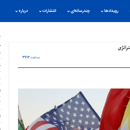
رویدادها
چندرسانه‌ای
انتشارات
درباره
گ
تراتژی
ن
۳۷۱۲
مشاهده
ح
غ
ا
آ
ا
د