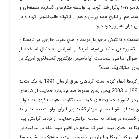
بین‌المللی، در نهایت رفراندوم جدایی کردستان عراق در ٣١ سپتامبر ٢٠١٧ برگزار شد. گرچه به واسطه فشارهای گسترده منطقه‌ای و
 شد، هم از نتایج همه پرسی و هم از کرکوک عقب‌نشینی کرده و در
ان عراق هنوز وجود دارد.
اه‌مدت و تاکتیکی برخوردار بودند و هیچ قدرت خارجی در کردستان
کشورهایی مانند روسیه، آمریکا و اسرائیل به دنبال استفاده از
لا سوال اساسی اینجاست آیا تاسیس بزرگترین کنسولگری امریکا در
یکردی استراتژیک است؟
امریکا تاکنون در عراق بازی دوگانه‌ای در قبال دولت مرکزی و کردها ایفاء کرده است. کردهای عراق از سال 1991 به یک متحد
قابل اعتنا برای آمریکا بدل شده‌اند. ایران و آمریکا از سال 1991 تا 2003 یعنی زمان سقوط صدام درباره حمایت از کردهای
هر دو کشور با حمایت‌های خود سبب تقویت هویت کردی به عنوان
عراق بعد از سقوط صدام نمودار گشت زیرا ایران اولویت نخست را به
ی گسترده در بغداد، به سمت افزایش حمایت از کردها گرایش پیدا
کا به معنای نبود اشتراک منافع در اقلیم نبود بلکه در موضوعاتی
وری که آمریکا و ایران در خصوص تهدید مشترک داعش، حفظ