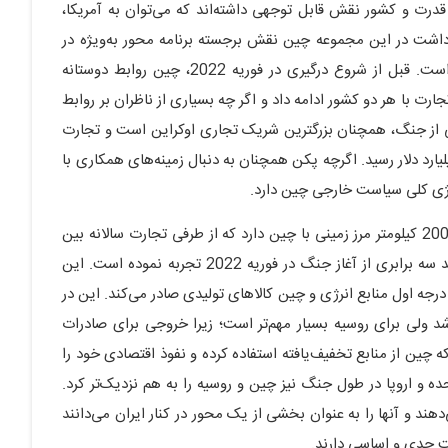
قدرت و کشور نقش قابل توجهی داشته‌اند که می‌توان به آمریکا،
ه داشت در این مجموعه چین نقش برجسته برنامه محور به‌ویژه در
تعاملات با روسیه داشته است. قبل از شروع درگیری در فوریه 2022، چین روابط دوستانه
رت با هر دو کشور ادامه داد و اگر چه بسیاری از ناظران بر روابط
اشی از جنگ، همچنان بزرگترین شریک تجاری اوکراین است و تجارت
به بین چین و اوکراین در سال 2024 به نزدیک به 8 میلیارد دلار رسید. اگرچه پکن همچنان به دنبال زمینه‌های همکاری با
اتژی کلی سیاست خارجی چین دارد.
روسیه نیز یک قدرت هسته‌ای بزرگ است و بیش از 4هزار و200 کیلومتر مرز زمینی با چین دارد که از طرفی تجارت سالانه بین
چین و روسیه نزدیک به 250 میلیارد دلار است که نوعی رشد سه برابری از آغاز جنگ در فوریه 2022 تجربه نموده است. این
جه اول منابع انرژی و چین کالاهای تولیدی صادر می‌کند. این در
د ولی برای روسیه بسیار مهم‌تر است؛ زیرا خروجی برای صادرات
ه چین از منابع تخفیف‌یافته استفاده کرده و نفوذ اقتصادی خود را
 و اروپا در طول جنگ نیز چین و روسیه را به هم نزدیک‌تر کرد.
دهند و آنها را به عنوان بخشی از یک محور در کنار ایران می‌دانند
فت جدی و اساسی دارند.