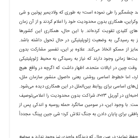
شد چشمگیر را طی نموده است؛ به ‌طوری که ولادیمیر پوتین و شی
ز حمله روسیه به اوکراین، همکاری بدون محدودیت خود را اعلام کردند و از آن زمان
‌های کلیدی تقویت کرده‌اند. با این حال، همکاری این کشورها
ز به رسیدگی به وضعیت ژئوپلیتیکی در حال تحول داشته باشد.
ایز از مسکو اتخاذ می‌کند. علاوه بر این، تفسیر مشارکت بدون
‌ها زمانی وجود دارند که نیاز به رسیدگی به محیط ژئوپلیتیکی
ر مارس ۲۰۲۲، کین گانگ، سفیر وقت چین در ایالات متحده، اظهار داشت که اگرچه در واقع هیچ
ارد، اما خطوط اساسی روشنی یعنی «اصول منشور سازمان ملل،
‌های اساسی برای روابط بین‌الملل در این همکاری دیده می‌شود.
همچنین فو کونگ، سفیر وقت چین در اتحادیه اروپا، در مصاحبه‌ای در آوریل ۲۰۲۳، شراکت بدون محدودیت را اعلامی‌توصیف
ت. با وجود این، در سومین سالگرد حمله روسیه و اندکی پس از
توافقی برای پایان دادن به جنگ تلاش کرد؛ شی جین پینگ مجدداً
حفظ نماید؛ در عین حال که دیدگاه واحدی نیز وجود ندارد و موضع