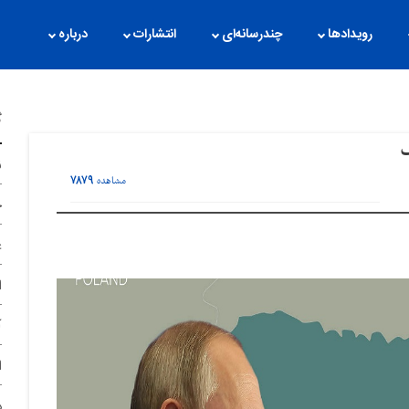
رویدادها
چندرسانه‌ای
انتشارات
درباره
گ
ف
ن
۷۸۷۹
مشاهده
ح
غ
ا
آ
ا
د