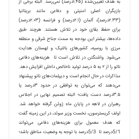
به هدف تعیین‌شده (۱.۴۵درصد) نمی‌رسد. البته برخی از
بازیگران اصلی امنیتی و دفاعی مانند بریتانیا
(۲.۳۳درصد)، آلمان (۲.۱درصد) و فرانسه (۲.۰۳درصد)
برای حفظ بقای خود در تلاش هستند. هرچند طبق
داده‌ها، بیشتر این بودجه به سمت جناح شرقی و منطقه
مرزی با روسیه، کشورهای بالتیک و لهستان هدایت
می‌شود. واشنگتن در تلاش است تا هزینه‌های دفاعی
ناتو را از ۲ به ۵ درصد تولید ناخالص داخلی افزایش دهد.
مذاکرات در حال انجام است و دیپلمات‌های ناتو پیشنهاد
می‌دهند که می‌توان به توافقی در حدود ۳درصد یا
۳.۵درصد دست یافت؛ البته تصمیم نهایی در اجلاس
رهبران در لاهه در پایان ماه ژوئن گرفته خواهد شد.
اولف کریسترسون، نخست وزیر سوئد، در این زمینه گفت
که هدف معمول برای هزینه‌های دفاعی می‌تواند
5/1درصد تا 5/3درصد با توجه به وضعیت مناطق باشد؛