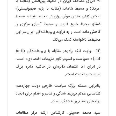
9- انرژی مضاعف ایران در محیط بین‌الملل (مقابله با
امریکا) و محیط شامات (مقابله با رژیم صهیونیستی)؛
امکان کنش مندی موثر ایران در محیط افپاک؛ محیط
قفقاز، محیط خلیج فارس و محیط آسیای مرکزی را
کاهش داده است و به فرایند بی‌ربط‌شدگی ایران در این
محیط‌ها ناخواسته کمک می‌کند.
10- نهایت آنکه پادزهر مقابله با بی‌ربط‌شدگی (Anti
act) ؛ «سیاست و امنیتِ تابع ملزومات اقتصادی» است.
در ایران اما اقتصاد، دایره‌ای در حاشیه دایره بزرگ
سیاست و امنیت است.
بنابراین مسئله بزرگ سیاست خارجی دولت چهاردهم؛
شناسایی علائم بی‌ربط شدگی و تدبیر و اقدام برای ایجاد
روندهای ضد بی‌ربط‌شدگی است.
سید محمد حسینی، کارشناس ارشد مرکز مطالعات