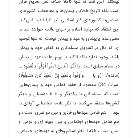
نیستند. این ادعا نه تنها کاملا خلاف نص صریح قرآن
است بلکه تاریخ طولانی پیمان‌ها و معاهدات کشورهای
اسلامی‌با کشورهای غیر اسلامی نیز آنرا تایید نمی‌کند.
این اعتقاد که نهایتا اسلام بر جهان غالب خواهد شد به
معنی عدم پایبندی به عهد و پیمان نیست. نه تنها توصیه
ای که دال بر تشویق مسلمانان به نقض عهد و پیمان
باشد، وجود ندارد بلکه تاکید بر لزوم رعایت عهد و پیمان
در اسلام مطلق است: یَا أَیُّهَا الَّذِینَ آمَنُواْ أَوْفُواْ بِالْعُقُودِ ...
(مائده/ 1)و یا ... وَأَوْفُواْ بِالْعَهْدِ إِنَّ الْعَهْدَ کَانَ مَسْؤُولًا(
اسراء/ 34) مقصود از عقود تمامی عهد و پیمان‌هایی
است که مسلمانان با یکدیگر و یا با دشمنان و دیگر
کشورها منعقد می‌کنند. به نظر علامه طباطبایی "وفاى به
عهد ... هم شامل عهدهاى فردى و بین دو نفرى است ، و
هم شامل عهدهاى اجتماعى و بین قبیله اى و قومى و
امتى است ، بلکه از نظر اسلام وفاى به عهدهاى اجتماعى