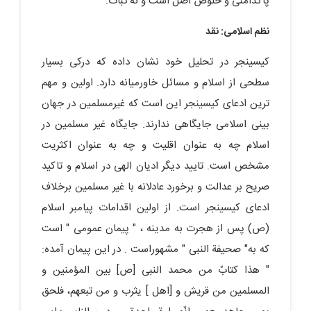
پاکدامنی و خلوص اصل است و نه ثبات.
نظم اسلامی: نقد
کیسینجر در تحلیل خود نشان داده که درکی بسیار
سطحی از اسلام و مسائل خاورمیانه دارد. اولین و مهم
ترین ادعای کیسینجر این است که غیرمسلمین در جهان
بینی اسلامی جایگاهی ندارند. جایگاه غیر مسلمین در
اسلام چه به عنوان اقلیت و چه به عنوان اکثریت
مشخص است. تایید دیگر ادیان الهی در اسلام و تاکید
صریح بر عدالت و برخورد عادلانه با غیر مسلمین برخلاف
ادعای کیسینجر است. از اولین اقدامات پیامبر اسلام
(ص) پس از هجرت به مدینه ، " پیمان عمومی " است
که به" صحیفة النبی " مشهوراست . در این پیمان آمده:
" هذا کتابٌ من محمد النبی [ص] بین المؤمنین و
المسلمین من قریش و [اهل ] یثرب و من تبعهم، فلحق