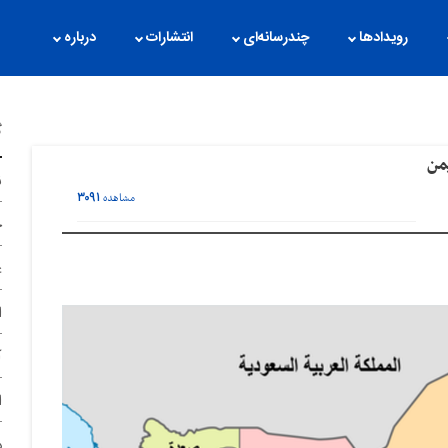
رویدادها
چندرسانه‌ای
انتشارات
درباره
گ
من
ن
۳۰۹۱
مشاهده
ح
غ
ا
آ
ا
د