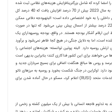
را امضا کرده که شامل بزرگترینافزایش هزینه‌های نظامی ثبت شده
می‌باشد، که طی آن هزینه‌های دفاعی در سال 2024 نسبت به سال 2023 بیش از 70 درصد افزایش یافت که 40 درصد کل
وری که 10 درصد تولیدناخالص داخلی را به خود اختصاص داده است؛ البتهبودجه دفاعی ممکن
است غیرواقعی به نظر برسد با توجه به اینکه درآمدها 22.5 درصد بیشتر از امسال پیش بینی می‌شود که تنها در صورت
 این ارقام آشکار بودجه هستند. در واقع، بودجه روسیهدارای یک
ده است، اما به دلایل جنگی در هیچ کجا ظاهر نمی‌شود و برآورد
 ارتش روسیه دارد. البته پوتین توانسته؛ هزینه‌های اجتماعی را
می خواهند برای این کشور فداکاری کنند؛ بنابراین بدیهی است
ر برسد و روس ها مبالغ هنگفت اضافی برای بسیج سربازان جدید و
جود دارد: اوکراین در جنگ شکست بخورد و روسیه به مرزهای ناتو
خواهد رسید. همانطور که یک کارشناس موسسه سلطنتی خدمات متحد (RUSI) اعلام کرد، مسکو در حال آماده شدن برای
 به تداوم فاجعه انسانی با بیش از یک میلیون کشته و زخمی از
 دلار خسارت پایان داده و به کیف و شرکایش اجازه می دهد تا