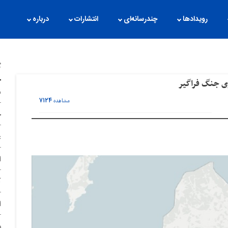
رویدادها
چندرسانه‌ای
انتشارات
درباره
گ
وی جنگ فراگیر
ن
۷۱۲۴
مشاهده
ح
غ
ا
آ
ا
د