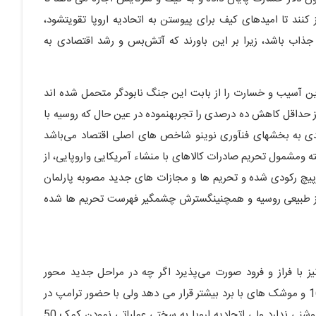
ز کنند تا امیدهای کیف برای پیوستن به اتحادیه اروپا تقویتشود،
ز جذاب باشد، زیرا بر این باورند که آتش‌بس و رشد اقتصادی به
ترین آسیب و خسارت را از بابت این جنگ نابودگر متحمل شده اند
ز حداقل کاهش ده درصدی را تجربهنموده در عین حال که روسیه با
ل آسیب جدی به بخشهای فنآوری نوینو شاخص های اصلی اقتصاد می‌باشد
ته ومشمول تحریم صادرات کالاهای با منشاء آمریکایی واروپایی، از
ارپیچ رکودی شده و تحریم ها و مجازات های جدید مصوبه پارلمان
 گاز طبیعی روسیه و همچنینگسترش چشمگیر فهرست تحریم ها شده
ا فراز و فرود صورت می‌پذیرد اگر چه در مراحل جدید محور
یورآتلانتیک جنگ افزارهای جدید از جمله جنگنده‌های اف-16 و موشک های با برد بیشتر قرار می دهد ولی با حضور ترامپ در
کاخ سفید اجرایی شدن کمک 60 میلیاردی آمریکا وضعیت روشنی ندارد ولی اتحادیه اروپا به سختی عملیاتی نمودن کمک 50