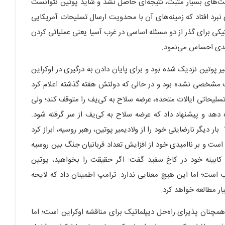
بت‌های بسیار مثبت، نتیجه‌ای حاصل نشد و شاید پوتین نتوانست
 نبرد افتاد که زمینه‌های آن با محدویت ارسال تسلیحات آمریکایی
یکی برای گذر از دو مسئله اساسی در غرب آسیا یعنی عملیاتی کردن
 جدی احساس می‌نمود.
میر پوتین نزدیک شده بود و برای پایان دادن به درگیری در اوکراین
ابی به پیشرفت مشخصی نشده بود و در حالی که دولتش هفته گذشته اعلام کرد
 تسلیحاتی ایالات متحده، عرضه سلاح به کی‌یف را متوقف کند؛ ولی
ه دهد و پیشنهاد داد که عرضه سلاح به کی‌یف از سر گرفته شود.
هم‌زمان دونالد ترامپ، رئیس‌جمهور آمریکا، روز 17 تیر 1404 بار دیگر نارضایتی خود را از ولادیمیر پوتین، رهبر روسیه، ابراز کرد
است و بر ناامیدی خود از افزایش تعداد قربانیان جنگ بین روسیه
ابینه خود در کاخ سفید گفت: اگر حقیقت را بخواهید، پوتین
 است؛ اما این هیچ معنایی ندارد. ترامپ اطمینان داد که لایحه
ار مطالعه خواهد کرد.
همچنان پذیرای راه‌حل دیپلماتیک برای مناقشه اوکراین است؛ اما