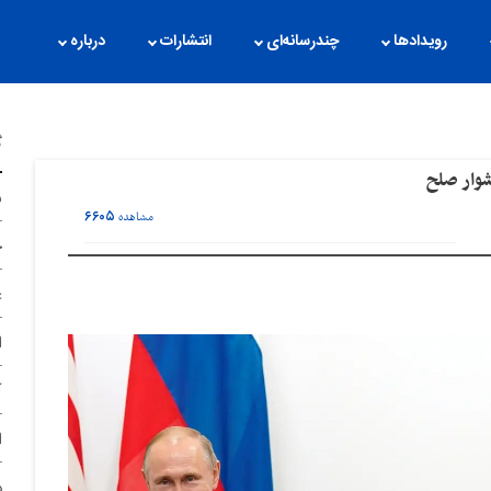
رویدادها
چندرسانه‌ای
انتشارات
درباره
گ
شوار صلح
ن
۶۶۰۵
مشاهده
ح
غ
ا
آ
ا
د