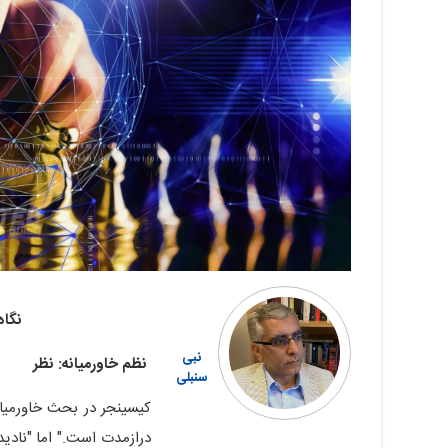
نگاه
نبی
نظم خاورمیانه: نظر
سنبلی
کیسینجر در بحث خاورمیان
درازمدت است." اما "نادید