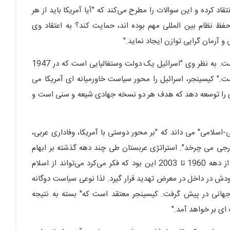
اد کرده و این سوالات را مطرح می‌کند که "آیا آمریکا باید از هر
ظ نظام بین المللی مهم بوده اند، حمایت کند؟ به اعتقاد وی
 و آرمان گرایی توازن ایجاد نماید."
دغدغه اصلی کیسینجر در خاورمیانه حفظ امنیت اسرائیل است. به نظر وی "اسرائیل یک دولت وستفالیایی است که در 1947
." کیسینجر، اسرائیل را محور سیاست خاورمیانه ای آمریکا می
ی را توسعه دهد که هدف هر دو نسخه جهادی شیعه و سنی است و
سلامی" می داند که "بر محور دوستی با آمریکا، وفاداری عربی،
خارجی می چرخد". استراتژی عربستان طی چند دهه گذشته بر ابهام
اصولی استوار بوده است. از دید کیسینجر، اشتباه عربستان از دهه 1960 تا 2003 این بود که فکر می‌کرد می‌تواند از اسلام
دش در داخل در معرض تهدید قرار گیرد. لذا نوعی سیاست دوگانه
جهانی در پیش گرفت. کیسینجر معتقد است که" بسته به نتیجه
 ای بر خواهد آمد."