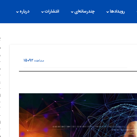
رویدادها
چندرسانه‌ای
انتشارات
درباره
گ
ن
۱۵۰۹۲
مشاهده
ح
غ
ا
آ
ا
د