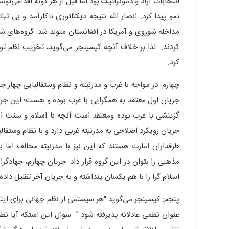
انتخابات آزاد و دموکراتیک بود اما قبل از هر گونه اقدامی‌ت
نمو پیدا کرد. انصار الله نتیجه دیکتاتوری ناکارآمد و بی ث
مداخله شوروی و آمریکا در افغانستان متولد شد. گروه‌های ش
کردند. لذا بر خلاف آنچه کیسینجر می‌گوید، تخریب نظم تو
کرد.
چهارم: در مواجه با غرب و مدرنیته و نظام وستفالیایی چهار ج
جریان اول معتقد به همگرایی با غرب بوده و هست؛ این جریا
گزینشی با غرب بوده ومعتقد است آنچه با اسلام و سنت اس
جریان رویکرد اصلاحی به مدرنیته غربی دارد و با نظام وستف
طرفداران امارت هستند که این نیز با مدرنیته مخالف اما ب
مذهبی را بتوان در این گروه قرار داد. جریان چهارم، جهاد
اسلام گرا را با هم یکسان پنداشته و به جریان آخر تقلیل داد
پنجم: کیسینجر می‌گوید "هر سیستمی از نظم جهانی برای اینکه
عنوان نظمی عادلانه پذیرفته شود." سوال این استکه آیا ن