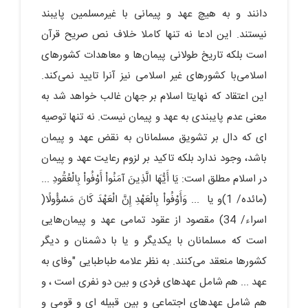
دانند و به هیچ عهد و پیمانی با غیرمسلمین پایبند
نیستند. این ادعا نه تنها کاملا خلاف نص صریح قرآن
است بلکه تاریخ طولانی پیمان‌ها و معاهدات کشورهای
اسلامی‌با کشورهای غیر اسلامی نیز آنرا تایید نمی‌کند.
این اعتقاد که نهایتا اسلام بر جهان غالب خواهد شد به
معنی عدم پایبندی به عهد و پیمان نیست. نه تنها توصیه
ای که دال بر تشویق مسلمانان به نقض عهد و پیمان
باشد، وجود ندارد بلکه تاکید بر لزوم رعایت عهد و پیمان
در اسلام مطلق است: یَا أَیُّهَا الَّذِینَ آمَنُواْ أَوْفُواْ بِالْعُقُودِ ...
(مائده/ 1)و یا ... وَأَوْفُواْ بِالْعَهْدِ إِنَّ الْعَهْدَ کَانَ مَسْؤُولًا(
اسراء/ 34) مقصود از عقود تمامی عهد و پیمان‌هایی
است که مسلمانان با یکدیگر و یا با دشمنان و دیگر
کشورها منعقد می‌کنند. به نظر علامه طباطبایی "وفاى به
عهد ... هم شامل عهدهاى فردى و بین دو نفرى است ، و
هم شامل عهدهاى اجتماعى و بین قبیله اى و قومى و