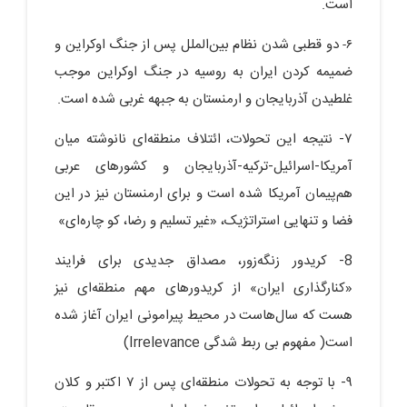
است.
دو قطبی شدن نظام بین‌الملل پس از جنگ اوکراین و
۶-
ضمیمه کردن ایران به روسیه در جنگ اوکراین موجب
غلطیدن آذربایجان و ارمنستان به جبهه غربی شده است.
۷- نتیجه این تحولات، ائتلاف منطقه‌ای نانوشته میان
آمریکا-اسرائیل-ترکیه-آذربایجان و کشورهای عربی
هم‌پیمان آمریکا شده است و برای ارمنستان نیز در این
فضا و تنهایی استراتژیک، «غیر تسلیم و رضا، کو چاره‌ای»
8- کریدور زنگه‌زور، مصداق جدیدی برای فرایند
«کنارگذاری ایران» از کریدورهای مهم منطقه‌ای نیز
هست که سال‌هاست در محیط پیرامونی ایران آغاز شده
است( مفهوم بی ربط شدگی Irrelevance)
۹- با توجه به تحولات منطقه‌ای پس از ۷ اکتبر و کلان