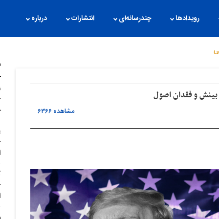
رویدادها
چندرسانه‌ای
انتشارات
درباره
ی
م
ن
بینش و فقدان اصول
ح
مشاهده
۶۳۶۶
غ
ا
آ
ا
د