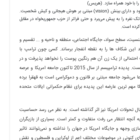
 را با خود همراه سازد. (هریس)
یک رئیس جمهور فاقد هر گونه اصول ثابت بجز منافع شخصی خود و دارای بینش (vision) مبتنی بر هوش هیجانی و کیش شخصیت.
 نفره را به پیش می‌برد و حتی فراتر از حزب جمهوریخواه در مقابل
کرده است.
جنسیت، سطح سواد، جایگاه اجتماعی، منطقه و ناحیه و ... تقسیم و
ین شکاف ها را به نقطه انفجار برساند. کسی چون ترامپ با
 احتمالی از یک زن آن هم رنگین پوست را نخواهد پذیرفت و در
صورت شکست وی، بحران سیاسی در امریکا دور از ذهن نیست. پدیده ترامپیسم از سال 2015 تاکنون جامعه امریکا و عرصه
عا می‌شود جامعه مبتنی بر قانون و دموکراسی است به قهقرا برده
 مهم ترین عارضه این پدیده برای نظام حکمرانی ایالات متحده
قبال تحولات امریکا نیز اثر گذاشته است. به نظر می رسد حساسیت
 آنچه انتظار می رفت متفاوت و کمتر است. بسیاری از بازیگران
ی وجهه و جایگاه امریکا در جهان را نداشته و نمی‌توانند تاثیر
های کنونی در موضوعات مختلف اعم از اوکراین و فلسطین و نقش