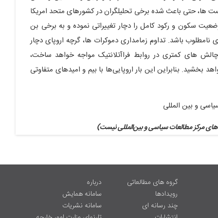
ست ها، حتی باعث شده برخی تحلیلگران در کشورهای متحد امریکا
وضعیت سکون و رکود کامل را دچار تغییراتی نموده و به برخی بن
امطلوب باشد. تداوم زمامداری دموکرات ها، گرچه اروپای دچار
 راهبردی (strategic irrelevancy) را با چالش های کمتری در روابط فراآتلانتیک مواجه خواهد ساخت،
هد بخشید. بنابراین این بار اروپایی‌ها با بیم و امیدهای متفاوتی
یاسی و بین المللی
های مرکز مطالعات سیاسی و بین‌المللی نیست)
گروه های مطالعاتی
درباره
رویدادها
سامانه همایش
چند رسانه ای
سامانه نشریات
انتشارات
تارنمای وزارت امور خارجه