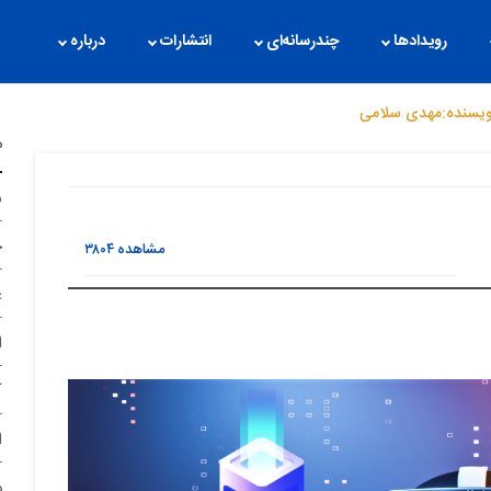
رویدادها
چندرسانه‌ای
انتشارات
درباره
ویسنده:مهدی سلامی
م
ن
ح
مشاهده
۳۸۰۴
غ
ا
آ
ا
د