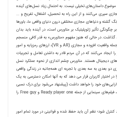
ا موضوع داستان‌های تخیلی نیست. به احتمال زیاد نسل‌های آینده
ازی سپری می‌کنند و از این راه به تحصیل، اشتغال، تفریح و ...
رنگ گشته و دنیاهای مجازی مختلفی درون دنیای واقعی ما، باورها
ر چگونگی تأثیر ژئوپلیتیک بر متاورس است، در آینده باید بدان
اهد گذاشت. در حالی که هنوز مفهوم «متاورس» به قدر کافی منسجم
نیست، این اتفاق نظر وجود دارد که ترکیبی از فناوری‌ها، از جمله واقعیت افزوده و مجازی (AR و VR)، ارزهای رمزپایه و امور
یتالیِ فراگیر را ایجاد می‌کنند که در آن مردم قادر به داشتن تعامل و تجربیات
‌های دیجیتال هستند. متاورس چشم اندازی از نحوه عملکرد نسل
زی دو بعدی به سه بعدی با تجربه ای همه‌جانبه در زندگی واقعی
در اختیار کاربران قرار می دهد که به آنها امکان دسترسی به یک
 دارایی‌های خود را خواهد داشت (پیشنهاد می‌شود برای درک نسبی
از چگونگی عملکرد این فضای شگرف و در عین حال پیچیده، فیلم‌های سینمایی از جمله Ready player one و Free guy را
 کنترل شود؛ نظم آن باید حفظ شده و قوانینی در مورد تمام امور