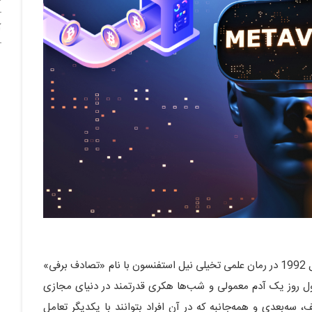
آ
اولین بار اصطلاح متاورس یا فراجهان (Metaverse) در سال 1992 در رمان علمی تخیلی نیل استفنسون با نام «تصادف برفی»
ول روز یک آدم معمولی و شب‌ها هکری قدرتمند در دنیای مجازی
، سه‌بعدی و همه‌جانبه که در آن افراد بتوانند با یکدیگر تعامل