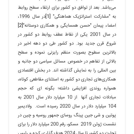
می‌باشد. بعد از توافق دو کشور برای ارتقاء سطح روابط
به "مشارکت استراتژیک هماهنگی"
[1]
در سال 1996،
امضاء پیمان "حسن همسایگی و همکاری دوستانه"
[2]
در سال 2001 یکی از نقاط عطف روابط دو کشور در
شروع قرن جدید بود. دو کشور طی دو دهه اخیر در
بالاترین سطوح بصورت منظم رایزنی نموده و سطح
بالائی از تفاهم در خصوص مسائل سیاسی دو جانبه و
بین المللی را به نمایش گذاشته اند. در بخش اقتصادی
همکاری‌های تجاری دو کشور به استثنای مقاطعی کوتاه،
همواره روندی افزایشی داشته؛ بگونه ای که حجم
مبادلات تجاری آنها از 10 میلیارد دلار سال 2001 به
104 میلیارد دلار در سال 2020 رسیده است. ولادیمیر
پوتین و شی جین پینگ روسای جمهور روسیه و چین در
نشست ژوئن 2019 مسکو، رقم 200 میلیارد دلار را برای
تجارت دو کشور تا سال 2024 هدف گذاری کرده و رئیس