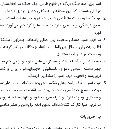
اسراییل، سه جنگ بزرگ در خلیج‌فارس، یک جنگ در افغانستان،
عواملی هستند که این منطقه را به مکانی خطرزا تبدیل کرده‌اند.
غرب آسیا وضعیت متناقضی دارد: شعله‌ورترین منطقه است، ولی 
عمیق فرهنگی و مذهبی دارد که ملت‌ها را گرد هم می‌آورد، به‌نح
آورد.
در غرب آسیا، مسائل ماهیت بین‌المللی یافته‌اند. بنابراین، مشک
اغلب به‌عنوان مسائل بین‌المللی با ابعاد چندگانه در نظر گرف
وضعیت عراق و افغانستان).
مشکلات غرب آسیا تبعات و هم‌افزایی‌هایی دارند و از پی هم میای
چهار مسئله اساسی دعوای فلسطینی- صهیونیستی، ایران و کشور
تروریسم وضعیت غرب آسیا را مشکل‌زا کرده‌اند.
غرب آسیا منطقه راه‌حل‌های شکست‌خورده و ناتمام است. علیرغم
درنتیجه هیچ دیدگاهی به همکاری در منطقه نیانجامیده است. جدای
و همکاری وجود ندارد، و دیپلماسی محدود و تنها بسنده به رو
در غرب آسیا کنار گذاشته‌شده‌اند بدون آنکه برایشان راهکار مناسب
ب: ضروریات
درک مشترک: کشورهای منطقه باید به درک مشترکی از منافع، فرصت