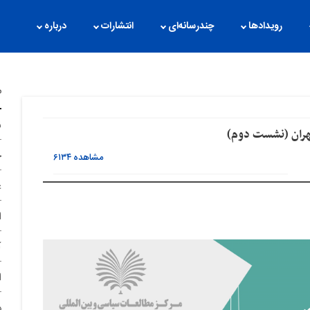
رویدادها
چندرسانه‌ای
انتشارات
درباره
م
ن
ران (نشست دوم)
ح
مشاهده
۶۱۳۴
غ
ا
آ
ا
د