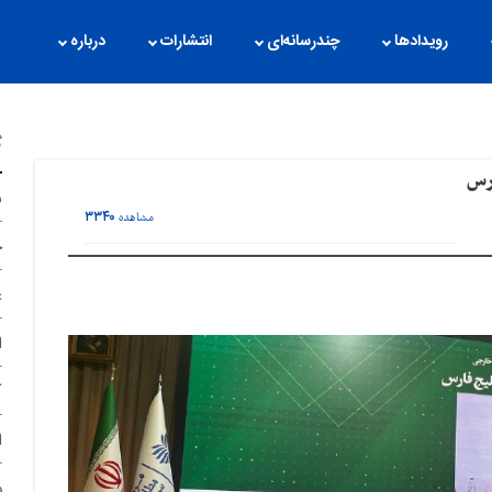
رویدادها
چندرسانه‌ای
انتشارات
درباره
گ
رس
ن
۳۳۴۰
مشاهده
ح
غ
ا
آ
ا
د