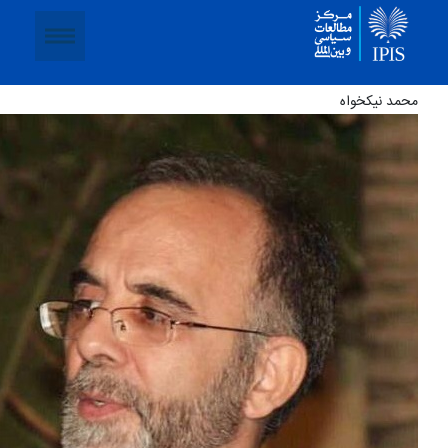
محمد نیکخواه