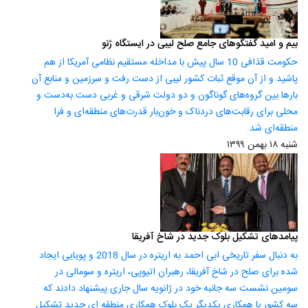
بیم و امید گفتگوهای جامع صلح لیبی در ایستگاه ژنو
حکومت قذافی 10 سال پیش با مداخله مستقیم نظامی آمریکا از هم
پاشید و از آن موقع ثبات کشور لیبی از دست رفت و سرزمین و منابع آن
بارها بین گروه‌های گوناگون و دو دولت شرقی و غربی دست به‌دست و
محلی برای رقابت‌های دردناک و خون‌بار قدرت‌های منطقه‌ای و فرا
منطقه‌ای شد.
شنبه ۱۸ بهمن ۱۳۹۹
پیامدهای تشکیل بلوک جدید در شاخ آفریقا
به دنبال سفر تاریخی ابی احمد به اریتره در سال 2018 و پویایی ایجاد
شده برای صلح در شاخ آفریقا، رهبران اتیوپی، اریتره و سومالی در
سومین نشست سه جانبه خود در ژانویه سال جاری پیشنهاد دادند که
سه کشور با همکاری یکدیگر یک بلوک همکاری منطقه ­ای جدید تشکیل