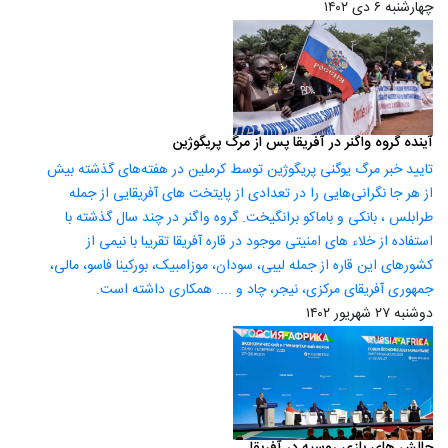
چهارشنبه ۶ دی ۱۴۰۲
آینده گروه واگنر در آفریقا پس از مرگ پریگوژین
تایید خبر مرگ یوگنی پریگوژین توسط کرملین در هفته‌های گذشته بیش
از هر جا نگرانی‌هایی را در تعدادی از پایتخت های آفریقایی از جمله
طرابلس ، بانکی و باماکو برانگیخت. گروه واگنر در چند سال گذشته با
استفاده از خلاء های امنیتی موجود در قاره آفریقا تقریبا با نیمی از
کشورهای این قاره از جمله لیبی، سودان، موزامبیک، بورکینا فاسو، مالی،
جمهوری آفریقای مرکزی، نیجر، چاد و .... همکاری داشته است.
دوشنبه ۲۷ شهریور ۱۴۰۲
چالش های بازی روسیه در آفریقا