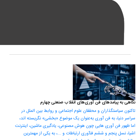
نگاهی به پیامدهای فن­ آوری‌های انقلاب صنعتی چهارم
تاکنون سیاست­گذاران و محققان علوم اجتماعی و روابط بین ­الملل در
سراسر دنیا، به فن ­آوری به‌عنوان یک موضوع «بخشی» نگریسته ­اند،
اما ظهور فن­ آوری­ هایی چون هوش مصنوعی، یادگیری ماشین، اینترنت
اشیا، نسل پنجم و ششم فن­آوری ارتباطات و ...، به یکی از مهم­ترین