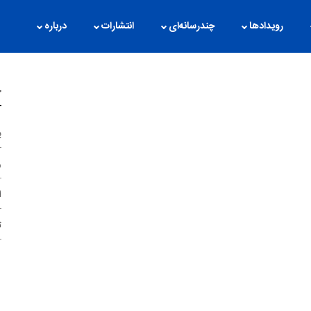
رویدادها
چندرسانه‌ای
انتشارات
درباره
چ
پ
و
ا
ت