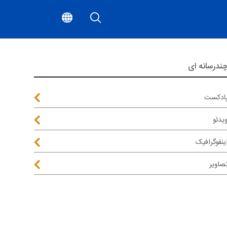
ندرسانه ای
ادکست
یدئو
ینفوگرافیک
صاویر