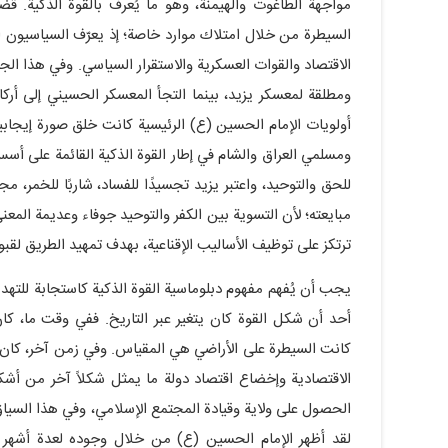
مواجهة الطاغوت والهيمنة، وهو ما يُعرف بالقوة الذكية. ق
السيطرة من خلال امتلاك موارد خاصة؛ إذ يعرّف السياسيون ا
الاقتصاد والقوات العسكرية والاستقرار السياسي. وفي هذا الج
ومطلقة لمعسكر يزيد، بينما التجأ المعسكر الحسيني إلى أركا
أولويات الإمام الحسين (ع) الرئيسية كانت خلق صورة إيجاب
ومسلمي العراق والشام في إطار القوة الذكية القائمة على أ
للحق والتوحيد، واعتبر يزيد تجسيدًا للفساد، شاربًا للخمر، مجاه
مبايعته؛ لأن التسوية بين الكفر والتوحيد جوفاء وعديمة المع
ترتكز على توظيف الأساليب الإقناعية، بهدف تمهيد الطريق لقب
يجب أن يُفهم مفهوم دبلوماسية القوة الذكية كاستجابة للتهدي
أحد أن شكل القوة كان يتغير عبر التاريخ. ففي وقت ما، كا
كانت السيطرة على الأراضي هي المقياس. وفي زمن آخر، كان تد
الاقتصادية وإخضاع اقتصاد دولة ما يمثل شكلاً آخر من أشك
الحصول على ولاية وقيادة المجتمع الإسلامي، وفي هذا السيا
لقد أظهر الإمام الحسين (ع) من خلال وجوده لعدة أشهر 