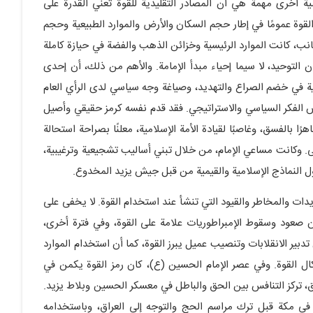
ضية أخرى مهمة هي أن المصادر التقليدية للقوة تعني القدرة على
لقوة عمومًا في إطار حجم السكان والأرض والموارد الطبيعية وحجم
انب، كانت الموارد الرئيسية وخزائن الذهب والفضة في حيازة كاملة
ن التوحيد، لا سيما إحياء مبدأ الإمامة. والأهم من ذلك، أن إحدى
ية في خضم الصراع والتهديد، وصياغة وجه سياسي لدى الرأي العام
سس الفكر السياسي والاستراتيجي. فقد قدم نفسه كرمز حقيقي وأصيل
رًا بالفسق، وغاصبًا لقيادة الأمة الإسلامية، معلنًا بصراحة استحالة
نى. وكانت مساعي الإمام، من خلال تبني أساليب تشجيعية وترغيبية،
ول النماذج الإسلامية والقيمية من قبل جيش يزيد المخدوع.
دات والمخاطر والقيود التي تنشأ عند استخدام القوة. لا يخفى على
ن صعود وسقوط الإمبراطوريات علامة على القوة، وفي فترة أخرى،
بير الانقلابات وتنصيب عميل يبرز القوة، كما أن استخدام الموارد
ال القوة. وفي عصر الإمام الحسين (ع)، كان رمز القوة يكمن في
ق، تركز التنافس بين الحق والباطل في معسكر الحسين وبلاط يزيد.
في مكة قبل ترك مراسم الحج والتوجه إلى العراق، وباستخدامه