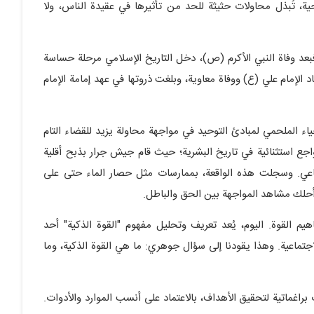
ة، تُبذل محاولات حثيثة للحد من تأثيرها في عقيدة الناس، ولا
بعد وفاة النبي الأكرم (ص)، دخل التاريخ الإسلامي مرحلة حساسة
الإمام علي (ع) ووفاة معاوية، وبلغت ذروتها في عهد إمامة الإمام
اء الملحمي لمبادئ التوحيد في مواجهة محاولة يزيد للقضاء التام
اجع استثنائية في تاريخ البشرية؛ حيث قام جيش جرار بذبح أقلية
ماعي. وسجلت هذه الواقعة، بممارسات مثل حصار الماء حتى على
، أحلك مشاهد المواجهة بين الحق والباطل.
يم القوة. اليوم، يُعد تعريف وتحليل مفهوم "القوة الذكية" أحد
جتماعية. وهذا يقودنا إلى سؤال جوهري: ما هي القوة الذكية، وما
 براغماتية لتحقيق الأهداف، بالاعتماد على أنسب الموارد والأدوات.