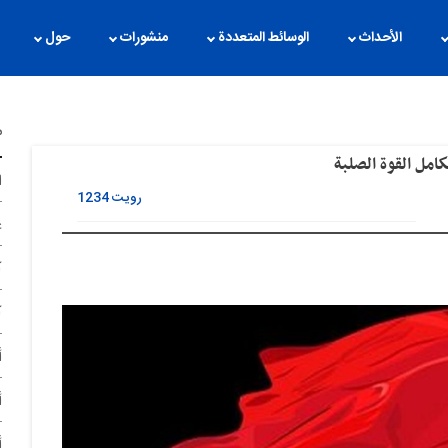
الأحداث
الوسائط المتعددة
منشورات
حول
م
كامل القوة الصلبة
ا
رویت
1234
غ
آ
آ
أ
أ
أ