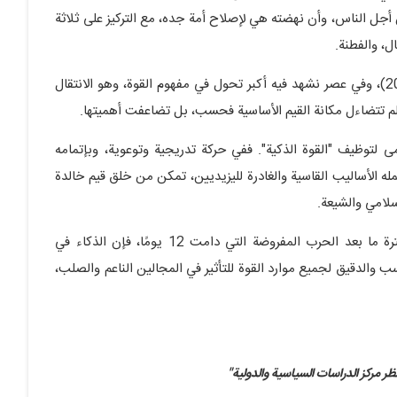
أجل الناس، وأن نهضته هي لإصلاح أمة جده، مع التركيز على ثلاثة
ل، والفطنة.
في أيام محرم من عام 1447 هـ (الموافق يونيو ويوليو 2025)، وفي عصر نشهد فيه أكبر تحول في مفهوم القوة، وهو الانتقال
، لم تتضاءل مكانة القيم الأساسية فحسب، بل تضاعفت أهميتها.
ى لتوظيف "القوة الذكية". ففي حركة تدريجية وتوعوية، وبإتمامه
 الأساليب القاسية والغادرة لليزيديين، تمكن من خلق قيم خالدة
سلامي والشيعة.
في الظروف الحساسة الراهنة، حيث تمر إيران الإسلامية بفترة ما بعد الحرب المفروضة التي دامت 12 يومًا، فإن الذكاء في
ب والدقيق لجميع موارد القوة للتأثير في المجالين الناعم والصلب،
ر مرکز الدراسات السیاسیة والدولیة"