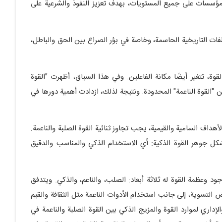
المؤسسات على جميع المستويات، بهدف تعزيز النفوذ والشرعية على
طفات التاريخية الحاسمة، وخاصة في بؤر الصراع بين الحق والباطل،
وة، تتغير أيضًا مكانة الفاعلين. وفي هذا السياق، أظهرت "القوة
 من "القوة الناعمة" المحدودة. ونتيجة لذلك، ازدادت أهمية دورها في
داف السامية والقيمية، يجب تجاوز ثنائية القوة الصلبة والناعمة.
ل جوهر القوة الذكية: أي الاستخدام الذكي والمناسب والدقيق
 وعظمة القوة له ثلاثة أبعاد: الصلب، والناعم، والذكي. ويتدفق
 التسوية، إلى جانب استخدام الأدوات الناعمة مثل الثقافة والقيم
والإداري لموارد القوة والمزيج الذكي بين القوة الصلبة والناعمة في