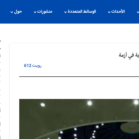
الأحداث
الوسائط المتعددة
منشورات
حول
م
ة في أزمة
ا
رویت
612
غ
آ
آ
أ
أ
أ