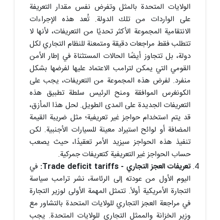
الولايات المتحدة بالمثل وتفرض نفس مقدار التعريفة
على الواردات من تلك الدولة. تُعد هذه الإجراءات
الانتقامية المجموعة الأكثر تحديًا من التعريفات، لأنها لا
تتطلب فقط مراجعات دقيقة ومتمعنة للنظام التجاري لكل
دولة، بل تتجاوز أيضًا الحالات المستثناة في إطار الأمن
القومي التي يمكن لترامب الاعتماد عليها لفرضها بشكل
منفرد. لفرض هذه المجموعة من التعريفات، يجب على
الكونغرس الموافقة ومنح الرئيس سلطة تطبيق هذه
التعريفات الجديدة على المدى الطويل. لحل هذا المأزق،
قد يتم استخدام حواجز غير تعريفية؛ مثل ضريبة القيمة
المضافة أو لوائح استيراد معينة للسيارات الأجنبية. لكن
تنفيذ هذه الحواجز سيزيد الأمر تعقيدًا، حيث يصعب
حساب الحواجز غير التعريفية كتعريفات جمركية.
تعريفات العجز التجاري - Trade deficit tariffs:
في
اليوم الأول من عودته إلى الرئاسة، نشر ترامب سياسة
التجارة الأمريكية أولاً. تتمثل المهمة الأولى لوزير التجارة
في مراجعة العجز التجاري للولايات المتحدة بالتشاور مع
وزير الخزانة والممثل التجاري للولايات المتحدة. يجب