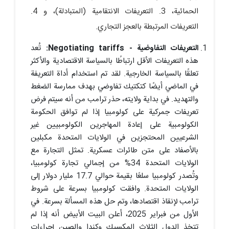
الحمائية، 3. التعريفات الانتقامية (المتبادلة)، و 4.
التعريفات المرتبطة بالعجز التجاري.
التعريفات التفاوضية - Negotiating tariffs:
تُعد
هذه التعريفات الأقل ارتباطًا بالسياسة الاقتصادية والأكثر
تعلقًا بالسياسة الخارجية. لقد تم استخدام أداة التعريفة
في الماضي أيضًا كتكتيك تفاوضي بهدف ممارسة الضغط
والتهديد. في بداية ولايته، حذر ترامب من أنه سيتم فرض
تعريفات جمركية على كولومبيا إذا لم توافق الحكومة
الكولومبية على إعادة المهاجرين الكولومبيين غير
الشرعيين المحتجزين في الولايات المتحدة مكبلين
بالأصفاد على متن طائرات عسكرية. تمثل التجارة مع
الولايات المتحدة 34% من إجمالي تجارة كولومبيا،
وتُصدر كولومبيا سلعًا بقيمة حوالي 17.7 مليار دولار إلى
الولايات المتحدة. وافقت كولومبيا بسرعة على شروط
ترامب لإنقاذ اقتصادها، وتم حل هذه المسألة بسرعة. في
الأول من فبراير 2025، أعلن البيت الأبيض أنه إذا لم
تتخذ الدول الثلاث المكسيك وكندا والصين إجراءات