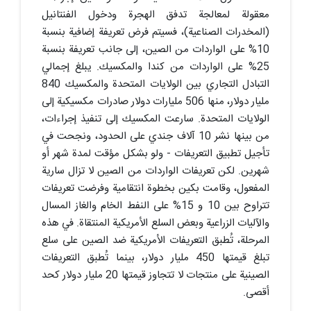
معقولة لمعالجة تدفق الهجرة ودخول الفنتانيل
(المخدرات الصناعية)، فسيتم فرض تعريفة إضافية بنسبة
10% على الواردات من الصين، إلى جانب تعريفة بنسبة
25% على الواردات من كندا والمكسيك. يبلغ إجمالي
التبادل التجاري بين الولايات المتحدة والمكسيك 840
مليار دولار، منها 506 مليارات دولار صادرات مكسيكية إلى
الولايات المتحدة. سارعت المكسيك إلى تنفيذ إجراءات،
من بينها نشر 10 آلاف جندي على الحدود، ونجحت في
تأجيل تطبيق التعريفات - ولو بشكل مؤقت لمدة شهر أو
شهرين. لكن تعريفات الواردات من الصين لا تزال سارية
المفعول، وقامت بكين بخطوة انتقامية وفرضت تعريفات
تتراوح بين 10 و 15% على النفط الخام والغاز المسال
والآليات الزراعية وبعض السلع الأمريكية المنتقاة. في هذه
المرحلة، تُطبق التعريفات الأمريكية ضد الصين على سلع
تبلغ قيمتها 450 مليار دولار، بينما تُطبق التعريفات
الصينية على منتجات لا تتجاوز قيمتها 20 مليار دولار كحد
أقصى.