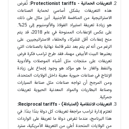
التعريفات الحمائية - Protectionist tariffs:
تُفرض
هذه التعريفات بشكل أساسي لحماية الصناعات
الاستراتيجية من المنافسة الأجنبية. أبرز مثال على ذلك
هو زيادة تعريفة استيراد الفولاذ والألومنيوم إلى 25%.
على عكس الإعفاءات الممنوحة في عام 2018، قد يتم
منح إعفاءات أقل للشركاء والحلفاء الاستراتيجيين. على
الرغم من أنه لم يتم بعد نشر قائمة نهائية بالصناعات التي
يعتبرها البيت الأبيض مهمة، فقد طرح ترامب فكرة فرض
تعريفات على منتجات مثل أشباه الموصلات والأدوية
والنفط والغاز. ما هو مؤكد هو وجود إجماع على زيادة
الإنتاج في صناعات حيوية معينة داخل الولايات المتحدة،
ومن المرجح أن تواجه صناعات مثل صناعة السيارات
وصناعة البطاريات والمواد المعدنية الحيوية تعريفات
جمركية.
التعريفات الانتقامية (المتبادلة) - Reciprocal tariffs:
تعتزم إدارة ترامب مراجعة تعريفات كل دولة بندًا بندًا. في
هذا البرنامج، عندما تفرض دولة ما تعريفة على الواردات
من الولايات المتحدة أعلى من التعريفة الأمريكية، سترد