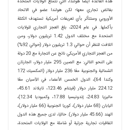
هذه القاعدة أيضًا هولندا، التي تتمتع الولايات المتحدة
بفائض تجاري معها؛ لكن هولندا عضو في الاتحاد
الأوروبي وستتأثر بأي تعريفات أمريكية تستهدف الكتلة
بأكملها. في عام 2024، بلغ العجز التجاري للولايات
المتحدة مع مختلف الدول 1.42 تريليون دولار، ومن
اللافت للنظر أن حوالي 1.3 تريليون دولار (حوالي 92%)
من العجز التجاري الأمريكي ناتج عن التجارة مع 20 دولة
على النحو التالي: مع الصين 295 مليار دولار، الجارتان
الشمالية والجنوبية معًا 236 مليار دولار (المكسيك 172
وكندا 64)، الدول الخمس الأعضاء في الآسيان معًا
224.12 مليار دولار (فيتنام 123.46، تايلاند 45.61،
ماليزيا 24.83، إندونيسيا 17.88، وكمبوديا 12.34)،
اليابان (68 مليار دولار)، كوريا الجنوبية (66 مليار دولار)،
الهند (45.66 مليار دولار). حاليًا، لدى جميع هذه الدول
اتفاقيات تجارية جزئية أو شاملة مع الولايات المتحدة،