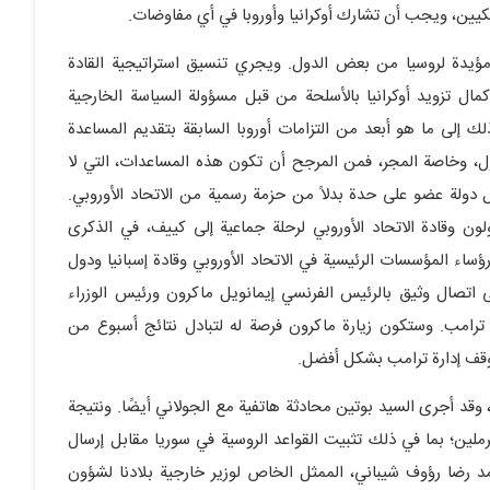
يكيين، ويجب أن تشارك أوكرانيا وأوروبا في أي مفاوضات.
مؤيدة لروسيا من بعض الدول. ويجري تنسيق استراتيجية القادة
مال تزويد أوكرانيا بالأسلحة من قبل مسؤولة السياسة الخارجية
ذلك إلى ما هو أبعد من التزامات أوروبا السابقة بتقديم المساعدة
ول، وخاصة المجر، فمن المرجح أن تكون هذه المساعدات، التي لا
ولة عضو على حدة بدلاً من حزمة رسمية من الاتحاد الأوروبي.
 وقادة الاتحاد الأوروبي لرحلة جماعية إلى كييف، في الذكرى
 رؤساء المؤسسات الرئيسية في الاتحاد الأوروبي وقادة إسبانيا ودول
 اتصال وثيق بالرئيس الفرنسي إيمانويل ماكرون ورئيس الوزراء
ء ترامب. وستكون زيارة ماكرون فرصة له لتبادل نتائج أسبوع من
موقف إدارة ترامب بشكل أفضل.
 وقد أجرى السيد بوتين محادثة هاتفية مع الجولاني أيضًا. ونتيجة
ملين؛ بما في ذلك تثبيت القواعد الروسية في سوريا مقابل إرسال
د رضا رؤوف شيباني، الممثل الخاص لوزير خارجية بلادنا لشؤون