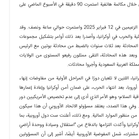
بالرئيس الأمريكي بشكل شامل. ونتيجة لذلك، اتفق الطرفان خلال مكالمة هاتفية استمرت 90 دقيقة في الأسبوع الماضي على
ووفقًا لمسؤولين في الكرملين، جرت أول محادثة رسمية بين الزعيمين في 12 فبراير 2025 واستمرت حوالي ساعة ونصف. وقد
ئية والحرب في أوكرانيا، وأصدرا بعد ذلك أوامر بتشكيل مجموعات
المحادثة بعد ثلاث سنوات بالضبط من محادثة بوتين مع الرئيس
وبعد هذه المحادثة، التقى ممثلون رفيعو المستوى من الولايات
ملكة العربية السعودية وأجروا محادثات.
نيا، اللتين لا تلعبان دورًا في المراحل الأولية من مفاوضات إنهاء
وبا، بعد انتهاء الحرب، على ضمان أمن أوكرانيا وإعادة إعمارها
اقية السلام؛ وهو الأمر الذي أدى إلى عدم تخصيص الأمريكيين دور
رب. وفي هذا الصدد، يعتقد مسؤولو الاتحاد الأوروبي أن هذا سيكون
 من منظور الموارد المالية. ومع ذلك، أعلنت ست دول أوروبية، بما
لأوكرانيا وأكدت التزامها بالدفاع عن "استقلال وسيادة ووحدة أراضي
 مشترك، شمل المفوضية الأوروبية أيضًا، أشير إلى أن المسؤولين