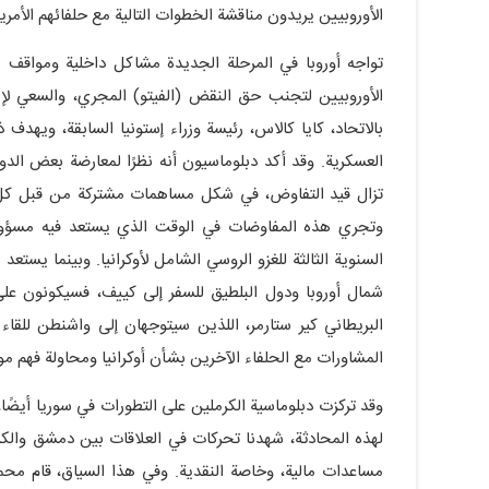
الأوروبيين يريدون مناقشة الخطوات التالية مع حلفائهم الأمر
تواجه أوروبا في المرحلة الجديدة مشاكل داخلية ومواقف 
الأوروبيين لتجنب حق النقض (الفيتو) المجري، والسعي لإك
بالاتحاد، كايا كالاس، رئيسة وزراء إستونيا السابقة، ويهدف 
العسكرية. وقد أكد دبلوماسيون أنه نظرًا لمعارضة بعض الد
تزال قيد التفاوض، في شكل مساهمات مشتركة من قبل كل د
وتجري هذه المفاوضات في الوقت الذي يستعد فيه مسؤولون
السنوية الثالثة للغزو الروسي الشامل لأوكرانيا. وبينما يستعد
شمال أوروبا ودول البلطيق للسفر إلى كييف، فسيكونون على
البريطاني كير ستارمر، اللذين سيتوجهان إلى واشنطن للقا
المشاورات مع الحلفاء الآخرين بشأن أوكرانيا ومحاولة فهم 
وقد تركزت دبلوماسية الكرملين على التطورات في سوريا أيضًا،
لهذه المحادثة، شهدنا تحركات في العلاقات بين دمشق والكر
مساعدات مالية، وخاصة النقدية. وفي هذا السياق، قام محم