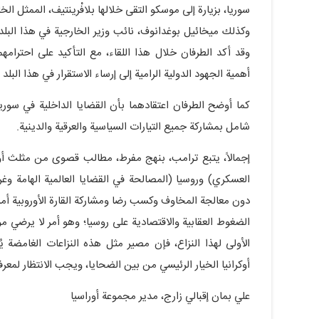
سوريا، بزيارة إلى موسكو التقى خلالها بلافْرينتيف، الممثل ا
وكذلك ميخائيل بوغدانوف، نائب وزير الخارجية في هذا البل
وقد أكد الطرفان خلال هذا اللقاء، مع التأكيد على احترامه
أهمية الجهود الدولية الرامية إلى إرساء الاستقرار في هذا البلد
كما أوضح الطرفان اعتقادهما بأن القضايا الداخلية في سو
شامل بمشاركة جميع التيارات السياسية والعرقية والدينية.
إجمالاً، يتبع ترامب، بنهج مفرط، مطالب قصوى من مثلث أوكران
العسكري) وروسيا (المصالحة في القضايا العالمية الهامة وغ
دون معالجة المخاوف وكسب رضا ومشاركة القارة الأوروبية أمر
الضغوط العقابية والاقتصادية على روسيا؛ وهو أمر لا يرضي موس
الأولى لهذا النزاع، فإن مصير مثل هذه النزاعات الغامضة 
أوكرانيا الخيار الرئيسي من بين الضحايا، ويجب الانتظار لمعرفة
علي بمان إقبالي زارج، مدير مجموعة أوراسيا