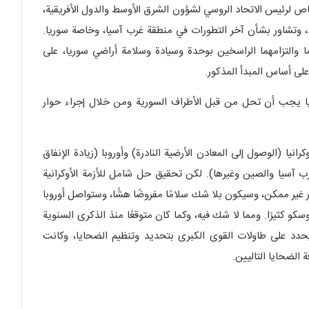
لخاص لرئيس الاتحاد الروسي لشؤون الشرق الأوسط والدول الأفريقية،
د، وتشاور بشأن آخر التطورات في منطقة غرب آسيا، وخاصة سوريا.
ما والتزامهما الراسخين بوحدة وسيادة وسلامة أراضي سوريا، على
 على أساس المبدأ المذكور.
ريا يجب أن تحل من قبل الأطراف السورية ومن خلال إجراء حوار
يا (الوصول إلى المعادن الأرضية النادرة) وأوروبا (زيادة الإنفاق
رب آسيا والصين وغيرها). لكن تحقيق حل شامل للأزمة الأوكرانية
 غير ممكن، وسيكون بلا شك سلامًا مفروضًا هشًا، وستواصل أوروبا
كو كثيرًا. ومما لا شك فيه، وكما كان متوقعًا منذ الذكرى السنوية
يُحدد على طاولات القوى الكبرى بتحديد وتنظيم الضحايا، وكانت
 الضحايا التاليين.