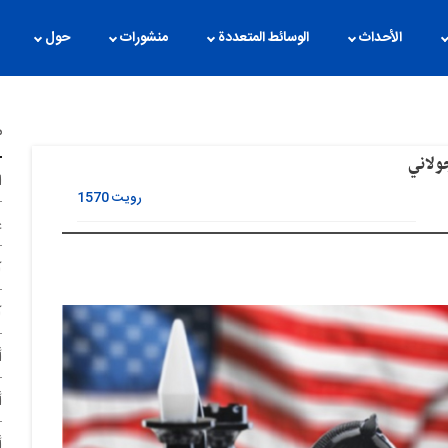
الأحداث
الوسائط المتعددة
منشورات
حول
م
ولاني
ا
رویت
1570
غ
آ
آ
أ
أ
أ