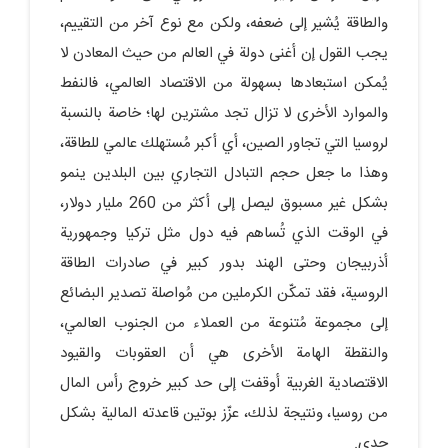
والطاقة يُشير إلى ضعفه، ولكن مع نوع آخر من التقييم،
يجب القول إن أغنى دولة في العالم من حيث المعادن لا
يُمكن استبعادها بسهولة من الاقتصاد العالمي، فالنفط
والموارد الأخرى لا تزال تجد مشترين لها؛ خاصة بالنسبة
لروسيا التي تجاور الصين، أي أكبر مُستهلك عالمي للطاقة،
وهذا ما جعل حجم التبادل التجاري بين البلدين ينمو
بشكل غير مسبوق ليصل إلى أكثر من 260 مليار دولار،
في الوقت الذي تُساهم فيه دول مثل تركيا وجمهورية
أذربيجان وحتى الهند بدور كبير في صادرات الطاقة
الروسية، فقد تمكّن الكرملين من مُواصلة تصدير البضائع
إلى مجموعة مُتنوعة من العملاء من الجنوب العالمي،
والنقطة الهامة الأخرى هي أن العقوبات والقيود
الاقتصادية الغربية أوقفت إلى حد كبير خروج رأس المال
من روسيا، ونتيجة لذلك، عزّز بوتين قاعدته المالية بشكل
جدي.