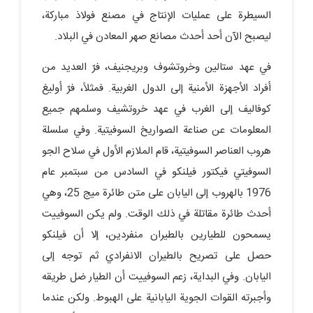
السيطرة على عمليات الإنتاج في مصنع فولاذ مباركة،
ليصبح الآن أحد أحدث مصانع صهر المعادن في البلاد.
في عهد ستالين وخروتشوف وبريجنيف، فرّ العديد من
أفراد الأجهزة الأمنية إلى الدول الغربية. فمثلاً، فرّ أوليغ
كوفاليف إلى الغرب في عهد خروتشيف وسلمهم جميع
المعلومات عن صناعة الصواريخ السوفيتية. وفي سلسلة
هروب العناصر السوفيتية، قام الملازم الأول في سلاح الجو
السوفيتي فيكتور فيلنكو في السادس من سبتمبر عام
1976 بالهروب إلى اليابان على متن طائرة ميج 25، وهي
أحدث طائرة مقاتلة في ذلك الوقت. ولم يكن السوفييت
يسمحون للطيارين بالطيران منفردين، إلا أن فيلنكو
حصل على تصريح بالطيران الانفرادي ثم توجه إلى
اليابان. وفي البداية، زعم السوفييت أن الطيار ضل طريقه
وأجبرته القوات الجوية اليابانية على الهبوط. ولكن عندما