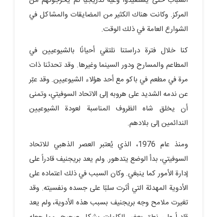
الشباب حتى يستعيدوا وعيه تدريجيًا ثم يخرجونهم من
المركز. وكانت هناك الكثير من المضايقات والمشاكل في
الشوارع العامة في ذلك الوقت.
كنا خلال فترة دراستنا نلتقي أحيانًا بالشيوعيين في
المطاعم والمسارح ودور السينما وغيرها. وقد تحدثنا ذات
مرة في مطعم في باكو مع أحد هؤلاء الشيوعيين. وقد عبّر
عن ندمه الشديد على هروبه إلى الاتحاد السوفيتي، وتمنى
أن يخلق شاه الظروف المناسبة لعودة الشيوعيين
الندائمين إلى بلادهم.
ومنذ عام 1976، الذي يُعتبر العصر الذهبي للاتحاد
السوفيتي، بدأ الوضع يتدهور. ولم يعد بريجنيف قادراً على
إدارة الأمور كما ينبغي. وكان السبب في ذلك اعتماده على
الأدوية المهدئة التي أثرت سلبًا على جسده ونفسيته. وقد
تغيرت ملامح وجه بريجنيف بسبب هذه الأدوية، ولم يعد