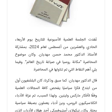
عُقدت الجلسة العلمية الأسبوعية للتاريخ يوم الأربعاء
الحادي والعشرين من أغسطس لعام 2024، بمشاركة
الأستاذ الدكتور محمد حسن مهديان. وكان موضوع
المحاضرة "مكانة روسيا في صياغة تاريخ العالم". وفيما
يلي أهم النقاط التي تم تناولها في المحاضرة:
قال الدكتور مهديان: كما سبق وذكرنا، كان البلشفيون أول
من ابتدع فكرًا سياسيًا يفحص كافة المجالات العلمية
وفقًا لأفكار ماركس ولينين. ولهذا السبب، تم عزلة الأدباء
الكلاسيكيون الروس، وبرز أدباء يعملون بصبغة سياسية
بحتة. وكان نيكولاي أستروفسكي أحد هؤلاء الأدباء، الذي