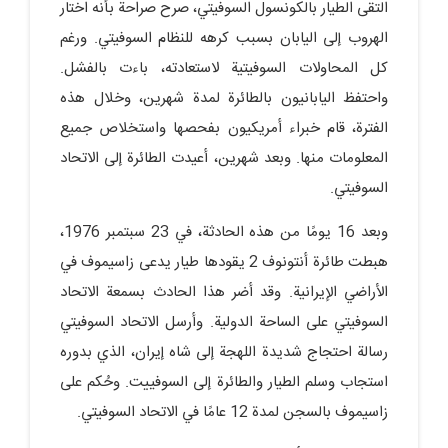
التقى الطيار بالكونسول السوفيتي، صرح صراحة بأنه اختار
الهروب إلى اليابان بسبب كرهه للنظام السوفيتي. ورغم
كل المحاولات السوفيتية لاستعادته، باءت بالفشل.
واحتفظ اليابانيون بالطائرة لمدة شهرين، وخلال هذه
الفترة، قام خبراء أمريكيون بفحصها واستخلاص جميع
المعلومات منها. وبعد شهرين، أعيدت الطائرة إلى الاتحاد
السوفيتي.
وبعد 16 يومًا من هذه الحادثة، في 23 سبتمبر 1976،
هبطت طائرة أنتونوف 2 يقودها طيار يدعى زاسيموف في
الأراضي الإيرانية. وقد أضر هذا الحادث بسمعة الاتحاد
السوفيتي على الساحة الدولية. وأرسل الاتحاد السوفيتي
رسالة احتجاج شديدة اللهجة إلى شاه إيران، الذي بدوره
استجاب وسلم الطيار والطائرة إلى السوفييت. وحُكم على
زاسيموف بالسجن لمدة 12 عامًا في الاتحاد السوفيتي.