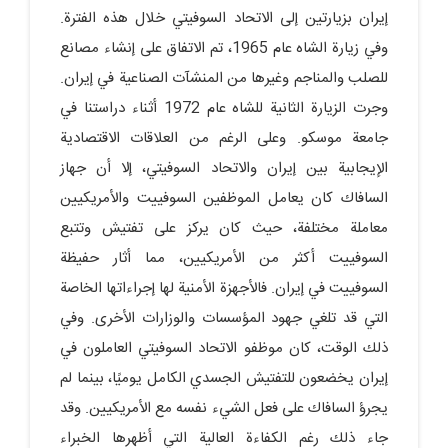
إيران بزيارتين إلى الاتحاد السوفيتي خلال هذه الفترة.
وفي زيارة الشاه عام 1965، تم الاتفاق على إنشاء مصانع
للصلب والمناجم وغيرها من المنشآت الصناعية في إيران.
وجرت الزيارة الثانية للشاه عام 1972 أثناء دراستنا في
جامعة موسكو. وعلى الرغم من العلاقات الاقتصادية
الإيجابية بين إيران والاتحاد السوفيتي، إلا أن جهاز
السافاك كان يعامل الموظفين السوفييت والأمريكيين
معاملة مختلفة، حيث كان يركز على تفتيش وتتبع
السوفييت أكثر من الأمريكيين، مما أثار حفيظة
السوفييت في إيران. فالأجهزة الأمنية لها إجراءاتها الخاصة
التي قد تلغي جهود المؤسسات والوزارات الأخرى. وفي
ذلك الوقت، كان موظفو الاتحاد السوفيتي العاملون في
إيران يخضعون للتفتيش الجسدي الكامل يوميًا، بينما لم
يجرؤ السافاك على فعل الشيء نفسه مع الأمريكيين. وقد
جاء ذلك رغم الكفاءة العالية التي أظهرها الخبراء