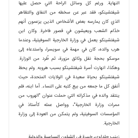
النهاية. ورغم كل وسائل الراحة التي حصل عليها
شيفتشينكو، فقد عبر عن سخطه من النفاق والتظاهر
الذي كان يمارسه بعض الأشخاص الذين يزعمون أنهم
خدّام الشعب ويعيشون في قصور فاخرة. وكان ابن
شيفتشينكو يعمل في وزارة الخارجية السوفيتية، وعندما
هرب والده، كان في مهمة في سويسرا، واستدعاه إلى
موسكو بحجة نقل وثائق مزورة، ثم طُرد من الوزارة.
وهكذا، انهارت أسرة شيفتشينكو بسبب هروبه. ولم يحظ
شيفتشينكو بحياة سعيدة في الولايات المتحدة، حيث
أنفق كل ما جمعه من بيع كتبه على النساء. أما ابنه، فلم
ينتقد والده في مذكراته التي حملت عنوان "الهروب من
ممرات وزارة الخارجية"، وواصل عمله كأستاذ في
المؤسسات السوفيتية، ولم يتمكن من العودة إلى وزارة
الخارجية.
زینب جلداوی، خبيرة في الشؤون السياسية والدولية