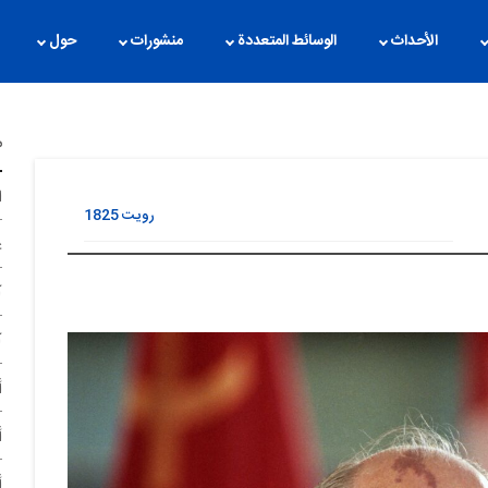
الأحداث
الوسائط المتعددة
منشورات
حول
م
ا
رویت
1825
غ
آ
آ
أ
أ
أ