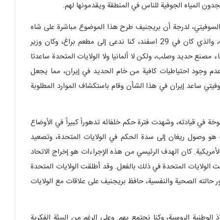
جدون المياه الجوفية للناس في المنطقة ويقدمونها لهم.
حاد السوفيتي، لدرجة أن بريجنيف طرح هذا الموضوع مباشرة على شاه
إيران خلال لقائهما. وفي يوم افتتاح مصنع الحديد والصلب، والذي كان في 29 اسفند، كنا ندعى إلى مطعم براغ، وكان وزير
ء مصنع حديد وصلب، ولكن لا ألمانيا ولا الولايات المتحدة ساعدتا
 عدم وجود احتياطيات كافية من خام الحديد في إيران، مما يجعل
سوفيتي ساعد إيران في هذا الشأن وقام باستكشاف الموارد المطلوبة
ة في قيادته، وشهدت فترة حكم خلفائه تدهوراً كبيراً في الأوضاع
لك هو وصول ريغان إلى سدة الحكم في الولايات المتحدة، وتصعيد
أمريكية. كان الهدف الرئيسي من هذه الإجراءات هو إخراج الاتحاد
ت الولايات المتحدة في ذلك بالفعل. وقد أطلقت الولايات المتحدة
ور حالته الصحية والنفسية، حافظ بريجنيف على علاقات مع الولايات
لوطنية الروسية، وكنا نجتمع بهم. وعلى الرغم من البيئة الفكرية