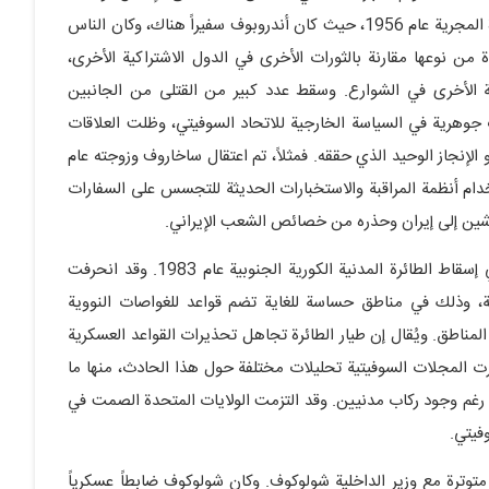
زوجته تعاني من انهيارات عصبية شديدة وإجهاد بسبب الثورة المجرية عام 1956، حيث كان أندروبوف سفيراً هناك، وكان الناس
ة من نوعها مقارنة بالثورات الأخرى في الدول الاشتراكية الأخرى،
الأخرى في الشوارع. وسقط عدد كبير من القتلى من الجانبين
جوهرية في السياسة الخارجية للاتحاد السوفيتي، وظلت العلاقات
إنجاز الوحيد الذي حققه. فمثلاً، تم اعتقال ساخاروف وزوجته عام
ستخدام أنظمة المراقبة والاستخبارات الحديثة للتجسس على السفارات
شين إلى إيران وحذره من خصائص الشعب الإيراني.
كانت إحدى أهم الأحداث التي وقعت في عهد أندروبوف هي إسقاط الطائرة المدنية الكورية الجنوبية عام 1983. وقد انحرفت
الأراضي السوفيتية، وذلك في مناطق حساسة للغاية تضم قواعد للغواصات النووية
المناطق. ويُقال إن طيار الطائرة تجاهل تحذيرات القواعد العسكرية
ت المجلات السوفيتية تحليلات مختلفة حول هذا الحادث، منها ما
 رغم وجود ركاب مدنيين. وقد التزمت الولايات المتحدة الصمت في
فيتي.
متوترة مع وزير الداخلية شولوكوف. وكان شولوكوف ضابطاً عسكرياً