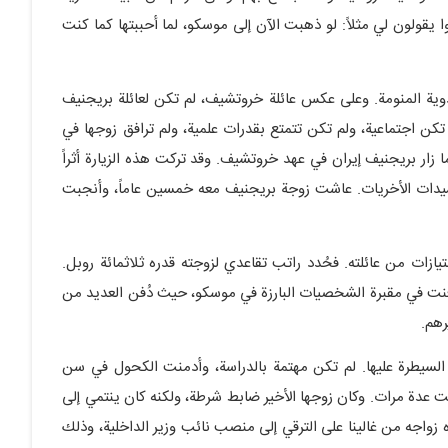
ا يقولون لي مثلاً: لو ذهبت الآن إلى موسكو، لما أحببتها كما كنت
الإفراط في تناول الأدوية المنومة. وعلى عكس عائلة خروتشيف، لم تكن لعائلة بريجنيف
كن اجتماعية، ولم تكن تتمتع بقدرات علمية، ولم ترافق زوجها في
ا زار بريجنيف إيران في عهد خروتشيف. وقد تركت هذه الزيارة أثراً
السيدات الأخريات. عاشت زوجة بريجنيف معه خمسين عاماً، وأنجبت
زات من عائلته. فحُدد راتب تقاعدي لزوجته قدره ثلاثمائة روبل.
نت في مقبرة الشخصيات البارزة في موسكو، حيث دُفن العديد من
هم.
 السيطرة عليها. لم تكن مهتمة بالدراسة، وأدمنت الكحول في سن
ت عدة مرات. وكان زوجها الأخير ضابط شرطة، ولكنه كان ينتمي إلى
 زواجه من غالينا على الترقي إلى منصب نائب وزير الداخلية، وذلك