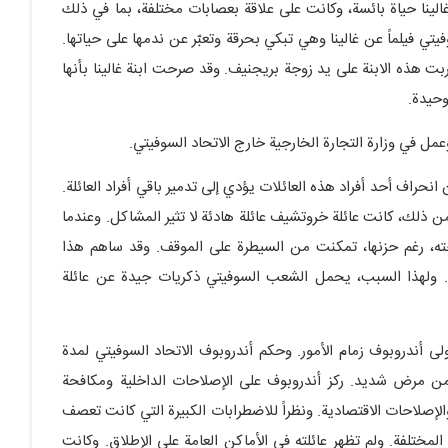
الينا حياة بائسة، وكانت على علاقة بعصابات مختلفة، بما في ذلك
 فيلماً عن غالينا وهي تبكي بحرقة وتعبّر عن ندمها على حياتها.
ربت هذه الابنة على يد زوجة بريجنيف. وقد صرحت ابنة غالينا بأنها
وحيدة.
ل في وزارة التجارة الخارجية خارج الاتحاد السوفيتي.
حراف أحد أفراد هذه العائلات يؤدي إلى تدمير باقي أفراد العائلة.
ن ذلك، كانت عائلة خروتشيف عائلة هادئة لا تثير المشاكل. وعندما
وجته، رغم حزنها، تمكنت من السيطرة على الموقف. وقد ساهم هذا
ولهذا السبب، يحمل الشعب السوفيتي ذكريات جيدة عن عائلة
ى أندروبوف زمام الأمور. وحكم أندروبوف الاتحاد السوفيتي لمدة
م 1982 إلى عام 1984، وكان يعاني من مرض شديد. ركز أندروبوف على الإصلاحات الداخلية ومكافحة
إصلاحات الاقتصادية. ونظراً للاضطرابات الكبيرة التي كانت تعصف
لمختلفة. ولم تظهر عائلته في الأماكن العامة على الإطلاق. وكانت