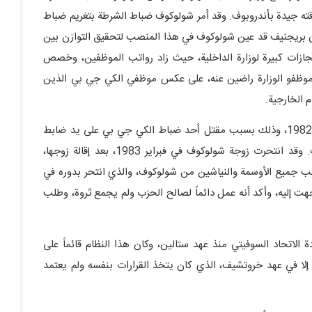
قته جيدة بأندروبوف. وقد أمر شولوكوف ضباط الشرطة بتغريم ضباط
ان بريجنيف قد عين شولوكوف في هذا المنصب لتحقيق التوازن بين
ات كبيرة لوزارة الداخلية، حيث زاد رواتب الموظفين، وخصص
 موظفو الوزارة راضين عنه، على عكس موظفي الكي جي بي الذين
 الخارجية.
بعد تولي أندروبوف السلطة، أقال شولوكوف في 17 ديسمبر 1982، وذلك بسبب مقتل أحد ضباط الكي جي بي على يد ضابط
شرطة، ولم يتم التحقيق في هذه الجريمة في عهد بريجنيف. وقد انتحرت زوجة شولوكوف في فبراير 1983، بعد إقالة زوجها،
حب جميع الأوسمة والنياشين من شولوكوف، والذي انتحر بدوره في
تهم وجهت إليه، وأكد أنه عمل دائماً لصالح الحزب ولم يجمع ثروة، وطلب
 الاتحاد السوفيتي منذ عهد ستالين، وكان هذا النظام قائماً على
إلا في عهد خروتشيف، الذي كان يتخذ القرارات بنفسه ولم يعتمد