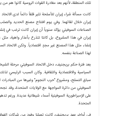
تلك المنطقة، لأنهم بعد مغادرة القوات الروسية كانوا هم من ي
كانت مسألة شراء إيران للأسلحة تثير قلقاً دائماً لدى الات
الصناعات السوفيتي يؤكد سنوياً أن إيران كانت ترغب في إنشا
إيران في هذا المشروع، بل كانتا تتذرع بأعذار واهية، مثل
إنشاء مثل هذا المصنع غير مجدٍ اقتصادياً. ولكن الاتحاد ال
لهذا الصناعة بنفسه.
بعد فترة حكم بريجنيف، دخل الاتحاد السوفيتي مرحلة الشيخوخ
السياسية والاقتصادية والثقافية. وكان السبب الرئيسي لذ
سباق التسلح، ومشروع "حرب النجوم" وغيرها من المبادرات ال
السوفيتي من دائرة المواجهة مع الولايات المتحدة، وقد نجح
على الإمبراطورية السوفيتية أسماء شيطانية عديدة. ورغم تده
المتحدة.
في أواخر عهد بريجنيف، كانت تصلنا وفود من شركات الفولاذ ا