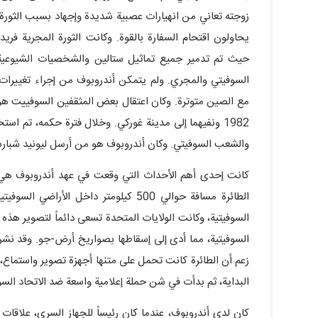
يحاولون اقتحام السفارة بالقوة. وكانت الثورة المجرية فريد
حيث تم تدمير جميع تماثيل ستالين والشخصيات الشيوعية 
السوفيتي والمجري. ولم يتمكن أندروبوف من إجراء تغييرات 
مع الصين متوترة. وكان اعتقال بعض المثقفين السوفييت هو ال
1982 ونفيهما إلى مدينة غوركي. وخلال فترة حكمه، تم ا
والشعب السوفيتي. وكان أندروبوف هو من أرسل ليونيد شبار
الطائرة مسافة حوالي 500 كيلومتر داخل 
السوفيتية، وكانت الولايات المتحدة تسعى دائماً لتصوير هذه 
السوفيتية، مما أدى إلى إسقاطها بصواريخ أرض-جو. وقد نشر
زعم أن الطائرة كانت تحمل على متنها أجهزة تصوير واستماع،
البداية، ثم بدأت في شن حملة إعلامية واسعة ضد الاتحاد السو
كان لدى أندروبوف، عندما كان رئيساً للجهاز السري، علاقات 