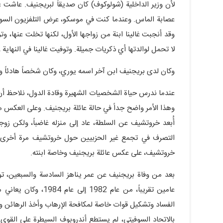
لأن وزير الداخلية (شولوكوف) كان صديقاً لبريجنيف. عاشت غ
عصابة الماس. وعندما كنت في موسكو، عرض التلفزيون السوفيتي
وقد أنجبت غالينا ابنة من زواجها الأول، لكنها تخلت عنها، وت
لا تحمل لوالدتها أي ذكريات جميلة. وتوفيت غالينا في النهاية 
وكان لدى بريجنيف ابن آخر اسمه يوري، وكان شخصاً هادئاً وعم
عندما ندرس حياة الشخصيات الشهيرة وقادة الدول، نلاحظ أن ان
وهذا الأمر واضح جداً في حالة عائلة بريجنيف. وعلى العكس م
أُبعد خروتشيف عن السلطة، عاد إلى منزله غاضباً، ولكن ز
التصرف في تجمع غير الحزبيين حول خروتشيف مرة أخرى. 
خروتشيف، على عكس عائلة بريجنيف وخاصة ابنته.
بعد من وفاة بريجنيف عن عمر يناهز السادسة والسبعين، تول
عامين تقريباً، من عا
الفساد وتشكيل قوات خاصة لمكافحة الإرهاب وأخذ الرهائن وال
بالاتحاد السوفيتي، لم يستطع أندروبوف السيطرة على القوى ا