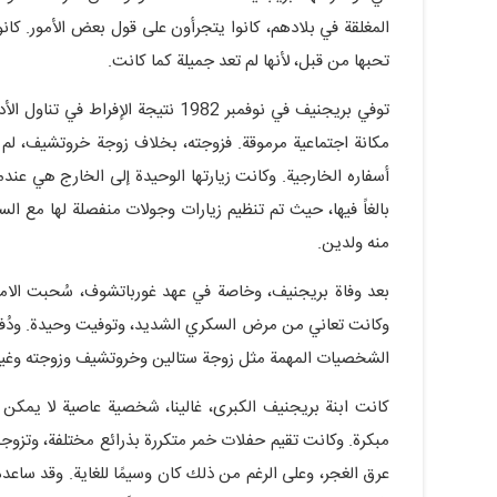
المغلقة في بلادهم، كانوا يتجرأون على قول بعض الأمور. كانو
تحبها من قبل، لأنها لم تعد جميلة كما كانت.
توفي بريجنيف في نوفمبر 1982 نتيجة 
مكانة اجتماعية مرموقة. فزوجته، بخلاف زوجة خروتشيف، لم ت
أسفاره الخارجية. وكانت زيارتها الوحيدة إلى الخارج هي عندم
بالغاً فيها، حيث تم تنظيم زيارات وجولات منفصلة لها مع 
منه ولدين.
بعد وفاة بريجنيف، وخاصة في عهد غورباتشوف، سُحبت الامتيا
وكانت تعاني من مرض السكري الشديد، وتوفيت وحيدة. ودُف
الشخصيات المهمة مثل زوجة ستالين وخروتشيف وزوجته وغير
كانت ابنة بريجنيف الكبرى، غالينا، شخصية عاصية لا يمكن
مبكرة. وكانت تقيم حفلات خمر متكررة بذرائع مختلفة، وتزوج
عرق الغجر، وعلى الرغم من ذلك كان وسيمًا للغاية. وقد ساعده