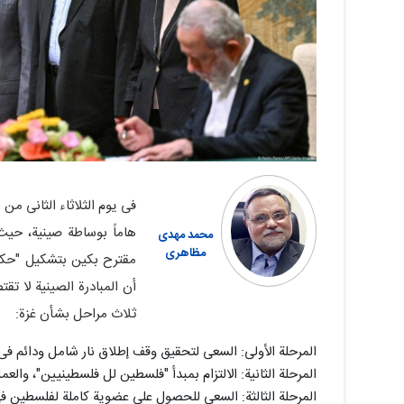
هاماً بوساطة صینیة، حیث
محمد مهدی
مظاهری
مقترح بکین بتشکیل "حکومة
أن المبادرة الصینیة لا
ثلاث مراحل بشأن غزة:
المرحلة الأولى: السعی لتحقیق وقف إطلاق نار شامل ودائم 
المرحلة الثانیة: الالتزام بمبدأ "فلسطین لل فلسطینیین"، والع
المرحلة الثالثة: السعی للحصول على عضویة کاملة لفلسطین فی