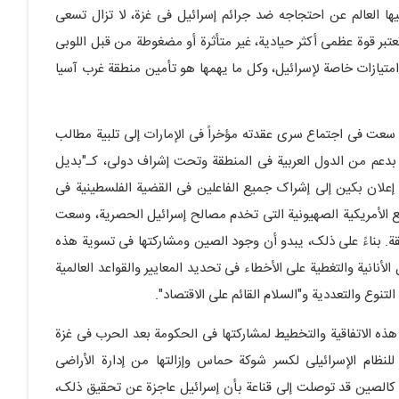
یها العالم عن احتجاجه ضد جرائم إسرائیل فی غزة، لا تزال تسعى
بر قوة عظمى أکثر حیادیة، غیر متأثرة أو مضغوطة من قبل اللوبی
متیازات خاصة لإسرائیل، وکل ما یهمها هو تأمین منطقة غرب آسیا
 سعت فی اجتماع سری عقدته مؤخراً فی الإمارات إلى تلبیة مطالب
" بدعم من الدول العربیة فی المنطقة وتحت إشراف دولی، کـ"بدیل
علان بکین إلى إشراک جمیع الفاعلین فی القضیة الفلسطینیة فی
اریع الأمریکیة الصهیونیة التی تخدم مصالح إسرائیل الحصریة، وسعت
ة. بناءً على ذلک، یبدو أن وجود الصین ومشارکتها فی تسویة هذه
انیة والتغطیة على الأخطاء فی تحدید المعاییر والقواعد العالمیة
لتنوع والتعددیة و"السلام القائم على الاقتصاد".
ذه الاتفاقیة والتخطیط لمشارکتها فی الحکومة بعد الحرب فی غزة
للنظام الإسرائیلی لکسر شوکة حماس وإزالتها من إدارة الأراضی
یة کالصین قد توصلت إلى قناعة بأن إسرائیل عاجزة عن تحقیق ذلک،