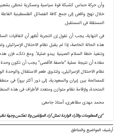
وأن حرکة حماس کشبکة قوة سیاسیة وعسکریة تحظى بشعبیة 
خلال نهج واقعی إلى جمع کافة الفصائل الفلسطینیة الفاع
المستقلة فی المستقبل.
فی النهایة، یجب أن نقول إن التجربة تُظهر أن اتفاقیات السلا
هذه الحالة الخاصة، إذا لم یقبل نظام الاحتلال الإسرائیل
وتنفیذ خطة السلام الصینیة یبدو ضئیلاً. ومع ذلک، فإن هذه
مفاده أن نتیجة عملیة "عاصفة الأقصى" یجب أن تکون وحدة ال
نظام الاحتلال الإسرائیلی، ولتذوق طعم الاستقلال والوحدة 
للمصالحة بین إیران والسعودیة، إلى دور أکثر بروزًا فی منطق
المتحدة، ولإقامة نظام متوازن ومتعدد الأطراف فی هذه المنطق
محمد مهدی مظاهری، أستاذ جامعی
"إن المعلومات والآراء الواردة تمثل آراء المؤلفین ولا تعکس وجهة نظر
أرشيف المواضیع والمناطق