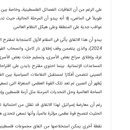
على الرغم من أن اتفاقیات الفصائل الفلسطینیة، وخاصة بین 
طویلاً فی الماضی، إلا أنه یبدو أن المرحلة الحالیة، حیث
عواقب جدیة على المنطقة وعلى هیکل النظام العالمی.
2024)، والذی یتضمن وقف إطلاق نار کامل، وانسحاب القو
غزة، وإطلاق سراح بعض الأسرى، وتسلیم جثث بعض الأسرى، و
المساعدات الإنسانیة. بینما احتوى مقترح بایدن على اقتراح
الصینی تتضمن أفکارًا لمستقبل التفاعلات السیاسیة بین ال
یُظهر أن الصین لم تعد تلک القوة العظمى المنعزلة التی تسعى
الساحة العالمیة وحل التحدیات المزمنة مثل أزمة فلسطین وإس
رغم أن معارضة إسرائیل لهذا الاتفاق قد تقلل من احتمالیة
الحثیث لتصبح قوة عظمى مؤثرة عالمیاً، وأنها تسعى لتحدی هی
نقطة أخرى یمکن استخلاصها من اتفاق مجموعات فلسطینیة 