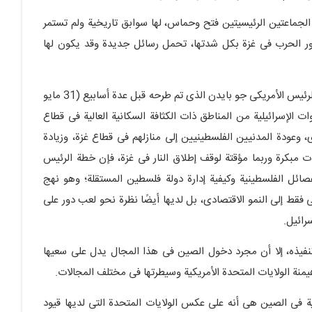
الجماعتین الرئیسیتین فتح وحماس، لها سوابق تاریخیة ولم تستمر
 تدور الحرب فی غزة بکل شدتها، تحمل رسائل جدیدة وقد یکون لها
یبدو أن هذا الاتفاق یأتی فی المقام الأول کاستجابة لمقترح الرئیس الأمریکی جو بایدن الذی تم طرحه قبل عدة أسابیع (31 مایو
ات الإسرائیلیة من المناطق ذات الکثافة السکانیة العالیة فی قطاع
عودة المدنیین الفلسطینیین إلى منازلهم فی قطاع غزة، وزیادة
ات مبکرة وربما مؤقتة لوقف إطلاق النار فی غزة، فإن خطة الرئیس
فصائل الفلسطینیة وکیفیة إدارة دولة فلسطین المستقلة؛ وهو نهج
 فقط إلى النمو الاقتصادی، بل لدیها أیضًا نظرة نحو لعب دور على
رائیل.
 تنفیذه، إلا أن مجرد دخول الصین فی هذا المجال یدل على سعیها
منة الولایات المتحدة الأمریکیة وسیطرتها فی مختلف المجالات.
فی الصین هی أنه على عکس الولایات المتحدة التی لدیها قیود