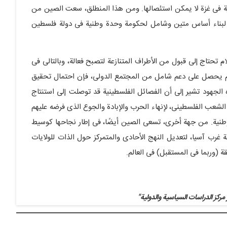
فی غزة لا یمکن استئصالها. ومن هذا المنطلق، سعت الصین من
لة لبناء أساس متین وشامل لحکومة وحدة وطنیة فی دولة فلسطین
م تحتاج إلى قبول من الأطراف المتنازعة لتصبح فعالة، وبالتالی فی
ی ولم یحصل على دعم شامل من المجتمع الدولی، فإن احتمال تحقیق
 الجهود تشیر إلى أن الفصائل الفلسطینیة قد توصلت إلى استنتاج
شعب الفلسطینی، لإنهاء الحرب والإبادة والجوع الذی فرضه علیهم
الوطنیة. من جهة أخرى، تسعى الصین أیضًا، فی إطار نجاحها کوسیط
ة غرب آسیا، لتعدیل النهج الأحادی والمتمرکز حول الذات للولایات
ة (وربما فی المستقبل) فی العالم.
 مرکز الدراسات السیاسیة والدولیة"