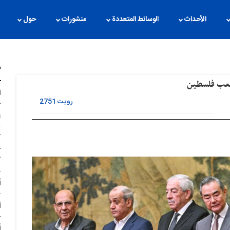
الأحداث
الوسائط المتعددة
منشورات
حول
م
لشعب فلسطین
ا
رویت
2751
غ
آ
آ
أ
أ
أ