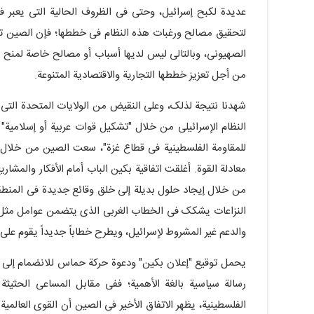
عدیدة لکبح إسرائیل، وحتى فی الظروف الحالیة التی یعبر ف
لتحقیق مصالح ورغبات هذه النظام فی خططها؛ فإن الصین تعت
الصهیونی، وبالتالی لیس لدیها أسباب أو مصالح خاصة لمنح ا
من أجل تعزیز خططها التجاریة والاقتصادیة المتنوعة.
شهدنا نتیجة لذلک، وعلى النقیض من الولایات المتحدة التی
النظام الإسرائیلی من خلال "تشکیل قوات عربیة أو إسلامیة
للمقاومة الفلسطینیة فی قطاع غزة"، سعت الصین من خلال إ
معادلة القوة. أغلقت اتفاقیة بکین الباب أمام الأفکار والمش
من خلال إیجاد حلول بدیلة إلى خلق وقائع جدیدة فی المنطق
النزاعات یشکک فی الخطاب الغربی الذی یتضمن عوامل مثل الأن
والدعم غیر المشروط لإسرائیل، ویطرح خطاباً جدیداً یقوم على ا
یحمل توقیع "إعلان بکین" ودعوة حرکة حماس للانضمام إلى ه
رسالة سیاسیة بالغة الأهمیة؛ ففی مقابل المساعی الحثیثة 
الفلسطینیة، یظهر الاتفاق الأخیر فی الصین أن القوى العالم