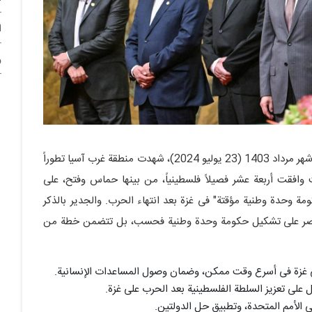
ا
و
فی یوم الثلاثاء الثانی من شهر مرداد 1403 (23 یولیو 2024)، شهدت منطقة غرب آسیا تطوراً
 وافقت أربعة عشر فصیلاً فلسطینیاً، من بینها حماس وفتح، على
 وحدة وطنیة مؤقتة" فی غزة بعد انتهاء الحرب. والجدیر بالذکر
 تقتصر على تشکیل حکومة وحدة وطنیة فحسب، بل تتضمن خطة من
فی غزة فی أسرع وقت ممکن، وضمان وصول المساعدات الإنسانیة.
مل على تعزیز السلطة الفلسطینیة بعد الحرب على غزة.
 الأمم المتحدة، وتطبیق حل الدولتین.