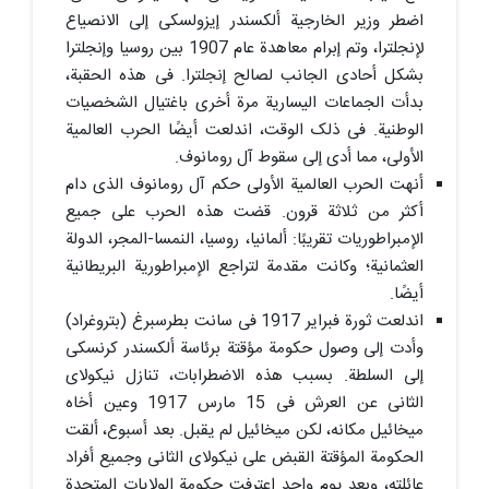
اضطر وزیر الخارجیة ألکسندر إیزولسکی إلى الانصیاع
لإنجلترا، وتم إبرام معاهدة عام 1907 بین روسیا وإنجلترا
بشکل أحادی الجانب لصالح إنجلترا. فی هذه الحقبة،
بدأت الجماعات الیساریة مرة أخرى باغتیال الشخصیات
الوطنیة. فی ذلک الوقت، اندلعت أیضًا الحرب العالمیة
الأولى، مما أدى إلى سقوط آل رومانوف.
أنهت الحرب العالمیة الأولى حکم آل رومانوف الذی دام
أکثر من ثلاثة قرون. قضت هذه الحرب على جمیع
الإمبراطوریات تقریبًا: ألمانیا، روسیا، النمسا-المجر، الدولة
العثمانیة؛ وکانت مقدمة لتراجع الإمبراطوریة البریطانیة
أیضًا.
اندلعت ثورة فبرایر 1917 فی سانت بطرسبرغ (بتروغراد)
وأدت إلى وصول حکومة مؤقتة برئاسة ألکسندر کرنسکی
إلى السلطة. بسبب هذه الاضطرابات، تنازل نیکولای
الثانی عن العرش فی 15 مارس 1917 وعین أخاه
میخائیل مکانه، لکن میخائیل لم یقبل. بعد أسبوع، ألقت
الحکومة المؤقتة القبض على نیکولای الثانی وجمیع أفراد
عائلته، وبعد یوم واحد اعترفت حکومة الولایات المتحدة