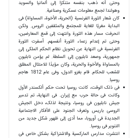
وحتى أنه ذهب بنفسه متنکرًا إلى ألمانیا والسوید
وهولندا لجمع معلومات عسکریة وصناعیة.
کان شعار الثورة الفرنسیة (الحریة، الأخوة، المساواة) فی
البدایة مغریًا للغایة للمجتمع والمثقفین الروس. ولکن
انحرفت مسار هذه الثورة وانتهت إلى قمع المعارضین،
وحتى تم إعدام زعماء الثورة أنفسهم. أسفرت الثورة
الفرنسیة فی النهایة عن تحویل نظام الحکم الملکی إلى
جمهوریة، وصعد نابلیون إلى السلطة. لم یؤمن نابلیون
بالمساواة والأخوة والحریة، وکان مؤیدًا للامتثال المطلق
للشعب للحکام. قام بغزو الدول، وفی عام 1812 هاجم
روسیا.
فی ذلک الوقت، کانت روسیا تحت حکم ألکسندر الأول
وکانت فی حالة حرب مع إیران. فی النهایة، تم تدمیر
جیش نابلیون فی روسیا، ونتیجة لذلک، دخل الجیش
الروسی باریس وتعرف الجنود على الأفکار الاجتماعیة
الجدیدة فی أوروبا، مما أدى إلى ظهور شکل جدید من
التنویر فی روسیا.
انتشرت مدارس المارکسیة والاشتراکیة بشکل خاص فی