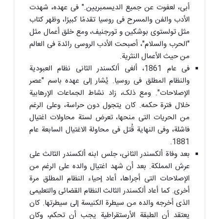
أبی، لعفوت عن جمیع الدیسمبریین." فی عهده، شهدت
الأدب والفن والمسرح فی روسیا تقدمًا کبیرًا، وظهر کتاب
مثل تولستوی بوشکین و تورجنیف، ومع خلق أعمال مثل
"الحرب والسلام"، أصبحت الأدب الروسی رائدة فی العالم
من حیث الأعمال النثریة.
فی عام 1861، ألغى ألکسندر الثانی نظام العبودیة
والنظام المطلق فی روسیا. یُشار إلى عهده باسم "عصر
الإصلاحات". ومع ذلک، زاد نشاط الجماعات الإرهابیة
خلال فترة حکمه. کان یتجول دون حراسة، وعلى الرغم
من الحریات التی منحها، تعرض لستة محاولات اغتیال
فاشلة، وفی النهایة قُتل فی محاولة الاغتیال السابعة عام
1881.
بعد وفاة ألکسندر الثانی، جلس ابنه ألکسندر الثالث على
عرش المملکة. بعد أن شهد اغتیال والده على الرغم من
الإصلاحات التی أجراها، أعاد إحیاء النظام المطلق مرة
أخرى. کما أعاد ألکسندر الثالث النظام القضائی والتعلیمی
الذی أخرجه والده من سیطرة الکنیسة إلى سیطرتها. کان
یعتقد أن الطبقة الأرستقراطیة یجب أن تحکم، وکان