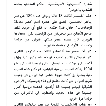
شعاره "المسیحیة الأرثوذکسیة، الحکم المطلق، وحدة
الشعب والقیصر".
حکم ألکسندر الثالث 13 عامًا وتوفی عام 1894 عن عمر
یناهز الخمسین. یُطلق على عصره اسم "عصر معاداة
الإصلاحات". خلال فترة حکمه، لم تقع أی حرب، فقط
هاجم الأفغان مرو بتحریض من الإنجلیز، لکن استعادها
الروس. کان عصره عصر سلام. اقترض من فرنسا
وتحسنت الأوضاع الاقتصادیة لروسیا.
کان آخر قیصر بعد ألکسندر الثالث هو نیکولای الثانی.
کان نیکولای الثانی ضعیف الإرادة ولم یکن لدیه وزراء
أکفاء. فی عهده، ساء الوضع المالی لروسیا لأنه فی عام
1904 بدأت الحرب الروسیة الیابانیة. لم تکن هذه الحرب
رغبة روسیة بل کانت نتیجة لتنامی قوة الیابان فی جنوب
شرق آسیا، والتی کانت تطمع فی فلادیفوستوک والأراضی
الشرقیة لروسیا بسبب قلة أراضیها. لحقت بروسیا أضرار
جسیمة فی هذه الحرب، واضطرت إلى الاقتراض من
فرنسا مرة أخرى.
مع غیاب الشخصیات القویة فی عهد نیکولای الثانی،