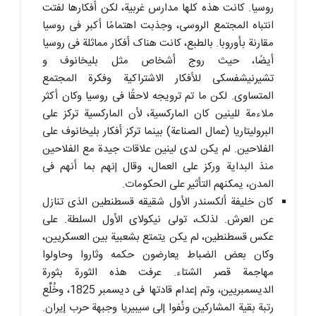
روسیا. کانت هذه کلها مدارس غربیة، لکن أفکارها لفتت
انتباه المجتمع الروسی، وجذبت اهتمامًا أکبر فی روسیا
مقارنة بأوروبا. بالطبع، کانت هناک أفکار مماثلة فی روسیا
أیضًا، حیث روج أشخاص مثل بلیخانوف و
تشیرنیشفسکی للأفکار الاشتراکیة وفکرة المجتمع
المتساوی. لکن ما تم ترویجه لاحقًا فی روسیا وکان أکثر
ملاءمة للینین کان المارکسیة، لأن المارکسیة ترکز على
البرولیتاریا (عمال الصناعة) بینما ترکز أفکار بلیخانوف على
الفلاحین. لم یکن لدى لینین علاقات جیدة مع الفلاحین
منذ البدایة ورکز على العمال، وقال إنهم بما أنهم فی
المدن، یمکنهم التأثیر على الحکومات.
کان خلیفة ألکسندر الأول شقیقه قسطنطین الذی تنازل
عن العرش. لذلک، تولى نیکولای الأول السلطة. على
عکس قسطنطین، لم یکن یتمتع بشعبیة بین العسکریین،
وکان بعض الضباط یعارضون حکمه وثاروا وحاولوا
مهاجمة قصر الشتاء. عرفت هذه الثورة بثورة
الدیسمبریین، وتم إعدام قادتها فی دیسمبر 1825، وخُلِّع
رتبة بقیة المشارکین ونُفوا إلى سیبیریا وجبهة حرب إیران.