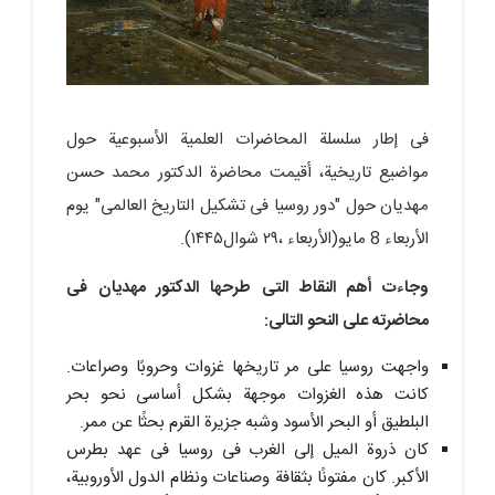
فی إطار سلسلة المحاضرات العلمیة الأسبوعیة حول
مواضیع تاریخیة، أقیمت محاضرة الدکتور محمد حسن
مهدیان حول "دور روسیا فی تشکیل التاریخ العالمی" یوم
الأربعاء 8 مایو(الأربعاء ،۲۹ شوال۱۴۴۵).
وجاءت أهم النقاط التی طرحها الدکتور مهدیان فی
محاضرته على النحو التالی:
واجهت روسیا على مر تاریخها غزوات وحروبًا وصراعات.
کانت هذه الغزوات موجهة بشکل أساسی نحو بحر
البلطیق أو البحر الأسود وشبه جزیرة القرم بحثًا عن ممر.
کان ذروة المیل إلى الغرب فی روسیا فی عهد بطرس
الأکبر. کان مفتونًا بثقافة وصناعات ونظام الدول الأوروبیة،