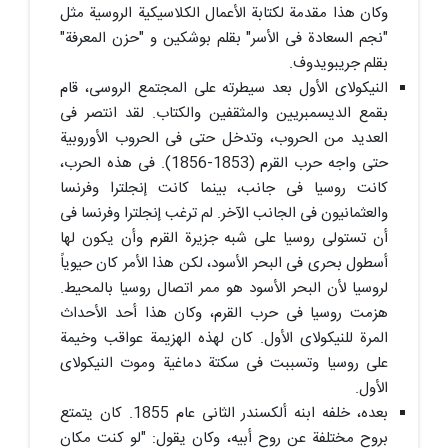
وکان هذا مقدمة لکتابة الأعمال الکلاسیکیة الروسیة مثل
"نجم السعادة فی الأسر" بقلم بوشکین و "حزن المعرفة"
بقلم جریبویدوف.
النیکولای الأول بعد سیطرته على المجتمع الروسی، قام
بقمع الدیسمبریین والمثقفین والکتاب. لقد انتصر فی
العدید من الحروب، وتدخل حتى فی الحروب الأوروبیة
حتى واجه حرب القرم (1853-1856). فی هذه الحرب،
کانت روسیا فی جانب، بینما کانت إنجلترا وفرنسا
والعثمانیون فی الجانب الآخر. لم ترغب إنجلترا وفرنسا فی
أن تستولی روسیا على شبه جزیرة القرم وأن یکون لها
أسطول بحری فی البحر الأسود، لکن هذا الأمر کان حیویاً
لروسیا لأن البحر الأسود هو ممر اتصال روسیا بالمحیط.
هزمت روسیا فی حرب القرم، وکان هذا أحد الأحداث
المرة للنیکولای الأول. کان لهذه الهزیمة عواقب وخیمة
على روسیا وتسببت فی سکتة دماغیة وموت النیکولای
الأول.
بعده، خلفه ابنه ألکسندر الثانی عام 1855. کان یتمتع
بروح مختلفة عن روح أبیه، وکان یقول: "لو کنت مکان