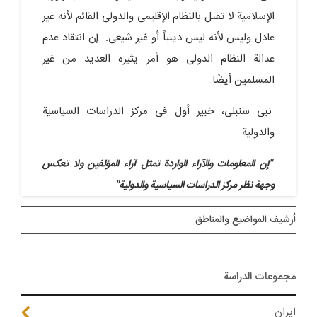
الإسلامیة لا تقبل بالنظام الإقلیمی والدولی القائم لأنه غیر
عادل ولیس لأنه لیس دینیاً أو غیر شیعی. إن انتقاد عدم
عدالة النظام الدولی هو أمر یثیره العدید من غیر
المسلمین أیضًا.
نبی سنبلی، خبیر أول فی مرکز الدراسات السیاسیة
والدولیة
"إن المعلومات والآراء الواردة تمثل آراء المؤلفین ولا تعکس
وجهة نظر مرکز الدراسات السیاسیة والدولیة"
أرشيف المواضیع والمناطق
مجموعات الدراسة
ايران