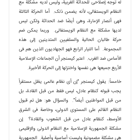
له توجه إصلاحی للحداثة الغربیة، ولیس لدیه مشکلة مع
النظام الویستفالی، لأنه یضمن ذلک. أما الحرکة الثالثة
فهی أنصار الإمارة، وهی أیضًا ضد الحداثة ولکن لیس
لدیها مشکلة مع النظام الویستفالی. وربما یمکن ضم
حرکة طالبان الحالیة والسلفیین المتدینین إلى هذه
المجموعة. أما التیار الرابع فهو الجهادیون الذین هم فی
الأساس ضد الغرب. اعتبر کیسنجر أن الجماعات الإسلامیة
الأربع جمیعها هی نفسها واختزلها إلى الحرکة الأخیرة.
خامساً: یقول کیسنجر "إن أی نظام عالمی یظل مستقراً
یجب قبوله کنظام عادل، لیس فقط من قبل القادة، بل
من قبل المواطنین أیضاً". والسؤال هو: هل تم قبول
النظام القائم على المستوى الدولی، وخاصة فی الشرق
الأوسط، کنظام عادل من قبل الشعوب والقادة؟ إن
مشکلة الجمهوریة الإسلامیة مع النظام الدولی والإقلیمی
هی مشکلة مضمونیة ولیست أساسیة وأصلیة. الجمهوریة