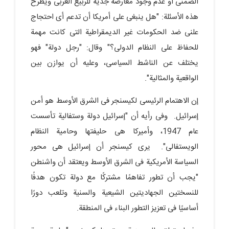
الضمنی أو عدم وجود معارضة جدیة للربیع العربی ویطرح
هذه الأسئلة: "هل ینبغی على أمریکا أن تدعم أی احتجاج
علنی ضد الحکومات غیر الدیمقراطیة التی کانت مهمة
للحفاظ على النظام الدولی؟" وقال: "رجل دولة" فهو
یختلف عن الناشط السیاسی، وعلیه أن یوازن بین
الواقعیة والمثالیة".
إن الاهتمام الرئیسی لکیسنجر فی الشرق الأوسط هو أمن
إسرائیل. وفی رأیه أن "إسرائیل دولة وستفالیة تأسست
عام 1947، وأمیرکا هی حلیفتها وحامیة النظام
الویستفالی". یرى کیسنجر أن إسرائیل هی محور
السیاسة الأمریکیة فی الشرق الأوسط ویعتقد أن واشنطن
"یجب أن تطور تفاهمًا مشترکًا مع دولة تکون هدفًا
للنسختین الجهادیتین الشیعیة والسنیة وتلعب دورًا
أساسیًا فی تعزیز التطور البناء فی المنطقة.