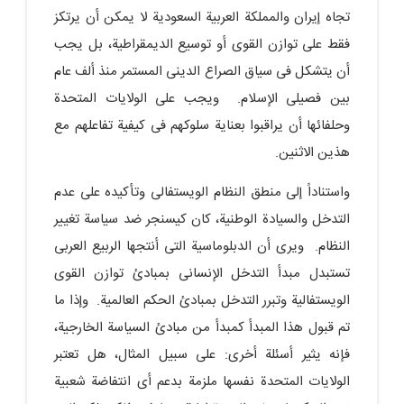
تجاه إیران والمملکة العربیة السعودیة لا یمکن أن یرتکز
فقط على توازن القوى أو توسیع الدیمقراطیة، بل یجب
أن یتشکل فی سیاق الصراع الدینی المستمر منذ ألف عام
بین فصیلی الإسلام. ویجب على الولایات المتحدة
وحلفائها أن یراقبوا بعنایة سلوکهم فی کیفیة تفاعلهم مع
هذین الاثنین.
واستناداً إلى منطق النظام الویستفالی وتأکیده على عدم
التدخل والسیادة الوطنیة، کان کیسنجر ضد سیاسة تغییر
النظام. ویرى أن الدبلوماسیة التی أنتجها الربیع العربی
تستبدل مبدأ التدخل الإنسانی بمبادئ توازن القوى
الویستفالیة وتبرر التدخل بمبادئ الحکم العالمیة. وإذا ما
تم قبول هذا المبدأ کمبدأ من مبادئ السیاسة الخارجیة،
فإنه یثیر أسئلة أخرى: على سبیل المثال، هل تعتبر
الولایات المتحدة نفسها ملزمة بدعم أی انتفاضة شعبیة