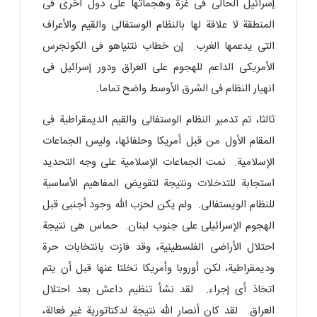
إسرائیل الحالی فی غزة وهجماتها على دول أخرى فی
المنطقة لا علاقة لها بالنظام الوستفالی والقیم والأعراف
التی یدعمها الغرب. إن خطاب نتنیاهو فی الکونجرس
الأمریکی الداعم للهجوم على العراق ودور إسرائیل فی
انهیار النظام فی الشرق الأوسط واضح تماما.
ثالثا، تم تدمیر النظام الوستفالی والقیم الدیمقراطیة فی
المقام الأول من قبل أمریکا وحلفائها، ولیس الجماعات
الإسلامیة. نمت الجماعات الإسلامیة على وجه التحدید
استجابة للتدخلات ونتیجة لتقویض المفاهیم الأساسیة
للنظام الویستفالی. ولم یکن لحزب الله وجود أجنبی قبل
الهجوم الإسرائیلی على جنوب لبنان. حماس هی نتیجة
احتلال الأراضی الفلسطینیة، وقد فازت بانتخابات حرة
ودیمقراطیة، لکن أوروبا وأمریکا تخلتا عنها قبل أن یتم
اتخاذ أی إجراء. لقد نشأ تنظیم داعش بعد احتلال
العراق. لقد کان أنصار الله نتیجة لدکتاتوریة غیر فعالة،