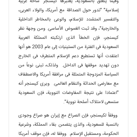
وفیما یتعلق بالسعودیة، یعتبرها کیسنجر "ساحة عربیة
إسلامیة" "تدور حول الصداقة مع أمریکا، والولاء العربی،
والتفسیر المتشدد للإسلام، والوعی بالمخاطر الداخلیة
والخارجیة"، وقد ثبت الغموض الأساسی. ومن وجهة نظر
کیسنجر، فإن الخطأ الذی ارتکبته المملکة العربیة
السعودیة فی الفترة من الستینیات إلى عام 2003 هو أنها
اعتقدت أنها تستطیع دعم الإسلام المتطرف فی الخارج
دون تهدید موقفها فی الداخل. ولذلک، تبنى نوعاً من
السیاسة المزدوجة المتمثلة فی مرافقة أمریکا والاصطفاف
مع معارضی الحداثة والنظام العالمی. ویرى کیسنجر أنه
"اعتمادا على نتیجة المفاوضات النوویة، فإن السعودیة
ستسعى لامتلاک أسلحة نوویة".
ووفقاً لکیسنجر، فإن الصراع مع إیران هو صراع وجودی
بالنسبة للسعودیة، والذی یتضمن بقاء المملکة، وشرعیة
الحکومة، ومستقبل الإسلام. ووفقا له، فإن موقف أمریکا