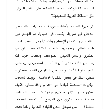
ضد الحکومات غیر الدیمقراطیة، بما فی ذلک تلک التی
کانت حلیفة للولایات المتحدة للحفاظ على النظام الدولی،
مثل المملکة العربیة السعودیة؟
فی ذروة الحرب الأهلیة السوریة، عندما زاد الطلب على
التدخل فی سوریا، یکتب، فی سوریا، تم الجمع بین
الطلب على التدخل الإنسانی والاستراتیجی. وسوریا، فی
قلب العالم الإسلامی، ساعدت استراتیجیة إیران فی
المشرق والبحر الأبیض المتوسط، ودعمت حزب الله
وحماس. لذلک، لدى أمریکا أسباب استراتیجیة وإنسانیة
لدعم سقوط الأسد. ولکن قبل النظر فی القوة العسکریة،
ینبغی النظر فی بعض القضایا الأساسیة. وبینما تسحب
الولایات المتحدة قواتها من العراق وأفغانستان، فکیف
یمکن تبریر التزام عسکری جدید فی نفس المنطقة،
وخاصة عندما یکون من المرجح أن تواجه تحدیات
مماثلة؟ ... من سیحل محل القیادة الحالیة وماذا نعرف