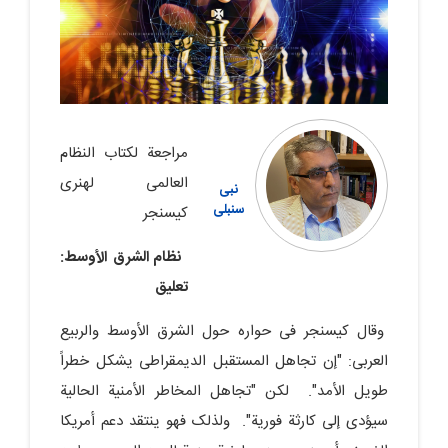
مراجعة لکتاب النظام
العالمی لهنری
نبی
سنبلی
کیسنجر
نظام الشرق الأوسط:
تعلیق
وقال کیسنجر فی حواره حول الشرق الأوسط والربیع
العربی: "إن تجاهل المستقبل الدیمقراطی یشکل خطراً
طویل الأمد". لکن "تجاهل المخاطر الأمنیة الحالیة
سیؤدی إلى کارثة فوریة". ولذلک فهو ینتقد دعم أمریکا