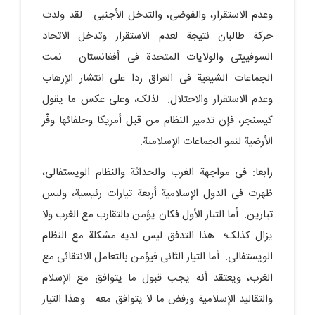
وعدم الاستقرار، والفوضى، والتدخل الأجنبی. لقد ولدت
حرکة طالبان نتیجة لعدم الاستقرار وتدخل الاتحاد
السوفییتی والولایات المتحدة فی أفغانستان. نمت
الجماعات الشیعیة فی العراق ردا على انتشار الإرهاب
وعدم الاستقرار والاحتلال. لذلک، وعلى عکس ما یقول
کیسنجر، فإن تدمیر النظام من قبل أمریکا وحلفائها وفّر
الأرضیة لنمو الجماعات الإسلامیة.
رابعا: فی مواجهة الغرب والحداثة والنظام الویستفالی،
ظهرت فی الدول الإسلامیة أربعة تیارات رئیسیة، ولیس
تیارین. أما التیار الأول فکان یؤمن بالتقارب مع الغرب ولا
یزال کذلک؛ هذا التدفق لیس لدیه مشکلة مع النظام
الویستفالی. أما التیار الثانی فیؤمن بالتعامل الانتقائی مع
الغرب، ویعتقد أنه یجب قبول ما یتوافق مع الإسلام
والتقالید الإسلامیة ورفض ما لا یتوافق معه. وهذا التیار