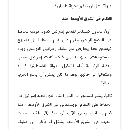
عنها؟ هل لن تتکرر تجربة طالبان؟
النظام فی الشرق الأوسط: نقد
أولاً، یحاول کیسنجر تقدیم إسرائیل کدولة قومیة تحافظ
على الوضع الراهن وتقوم على نظام وستفالیا. إن تصریح
کیسنجر هذا یتعارض مع سلوک إسرائیل التوسعی وبناء
المستوطنات. بالإضافة إلى ذلک، کانت إسرائیل نفسها
العقبة الرئیسیة أمام تشکیل الدولة الفلسطینیة کدولة
وستفالیا إلى جانبها، وهو ما کان یمکن أن یمنع الحرب
الحالیة.
ثانیاً، یشیر کیسنجر إلى الدور البناء الذی تلعبه إسرائیل فی
الحفاظ على النظام الویستفالی فی الشرق الأوسط. منذ
قیام إسرائیل وحتى الآن، أی منذ 70 عامًا، استمرت
الحرب فی الشرق الأوسط بشکل أو بآخر. إن سلوک