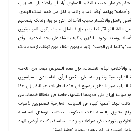
ذی حکم خراسان حسب التقلید الصفوی أراد أن یأخذه إلى همایون،
وأجداده" ویقدم أیضًا الهدایا والهدایا لکل من خدم الملک الهندی.
شعور بالملل والانکسار بسبب الأحداث التی مر بها، ولذلک ینصحهم
فس اللغة القویة". کما یأمر بإزالة الملل، حیث یکون الموسیقیون
ستاذ یوسف مودود - الذین یذکرهم الشاه على وجه التحدید - وأی
"کلما کان الوقت". إنهم یریدون الغناء دون توقف، لإسعاد ذلک
ة والأخلاقیة لهذه التعلیمات، فإن هذه النصوص مهمة من الناحیة
الدبلوماسیة وتظهر أنه، على عکس الرأی العام، لدى السیاسیین
الدبلوماسیوما یظهر بوضوح فی هذه التعلیمات هو النظر إلى هذا
 سیاسة إیران على حدودها الشرقیة، خاصة فی منطقة قندهار، من
نت للهند أهمیة کبیرة فی السیاسة الخارجیة للصفویین لأسباب
قع متفوق بالنسبة لتلک الحکومة بمختلف الوسائل السیاسیة
 الطرفین وتورطت فی صراعات ونزاعات سیاسیة، وکانت أراضی الهند
هذا اعتبروه فی نص هذه الوصایا "عطیة إلهیة".