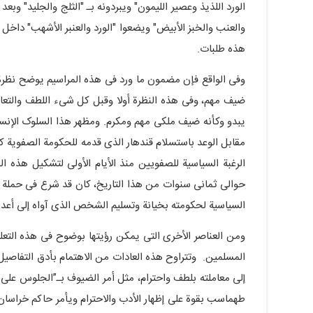
الورد اللذیذ وعصیر اللیمون" ویبردونه بـ "الثلج والجلید" وب
والعنب والخبز الأبیض" ویضعوا "الورد والعنبر الأشهب" داخل
هذه طلبات.
وفی الواقع فإن مضمون ما ورد فی هذه المراسیم یوضح نظرة ال
ضیف مهم، وفی هذه النظرة أولا وقبل کل شیء اللطف والتعا
یبدو وکأنه ضیف ملکی مهم ومکرم. ومظهر هذا السلوک الإنس
مقابل الوعد باستسلام قندهار الذی قدمه للحکومة الصفویة ک
حوالی ثمانی سنوات من هذا التاریخ، کان قد شرع فی حملة و
السیاسیة لحکومته بخیانة وتسلیم الشخص الذی آواه إلى أعدائ
ومن العناصر الأخرى التی یمکن رؤیتها بوضوح فی هذه التعل
المسلمین. وتتراوح هذه العادات من الاهتمام بأدق التفاصیل ل
إلى معاملته بلطف واحترام، مثل أمر الضیوف بـ”الجلوس على 
طهماسب بقوة على إظهار الأدب والاحترام ویأمر حاکم خراسان 