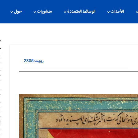
الأحداث
الوسائط المتعددة
منشورات
حول
م
ا
رویت
2805
غ
آ
آ
أ
أ
أ