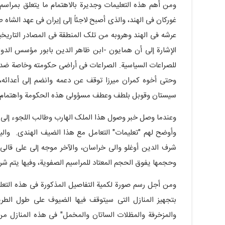
ومن أهم هذه التعلیمات وجدیرة بالاهتمام ما یتعلق بمراسم
غورکان فی الهند، والذی أصبح لاجئاً إلى إیران فی عهد الشا
عرشه فی الهند وهروبه من تلک المنطقة فی المصادر التاریخ
الإشارة إلى أن همایون -ابن ظاهر الدین بابور مؤسس الدولة
للصراعات السیاسیة. الصراعات فی أراضی حکومته وخاصة ضد 
سیستان وقوبل بلطف وعطف مسؤولی هذه الحکومة واهتمام
وعندما وصل خبر وصول هذا الملک الهارب وطالب اللجوء إلى
وأوضح لهم "تعلیمات" التعامل مع هذا الضیف الهندی. والی
شرف الدین أوغلو والی خراسان، والآخر موجه إلى علی قالی
وحجمها یفوق الحجم المعتاد للمراسیم الصفویة، وفیها یتم شر
ومن أجل رسم صورة لکمیة التفاصیل المذکورة فی هذه التعلیم
بتجهیز المنازل التی سیتوقف فیها الضیوف على طول الطری
والمزخرفة والمظلات الساتان والمخمل" فی هذه المنازل من