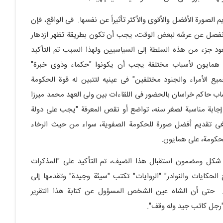
لصورة الأفضل والأقوى والأکثر تأثیراً عن نفسها. فی الواقع، فإن
 انفصل عن عرشه لبعض الوقت، یجب أن تکون بطریقة تظهر ازدهار
ود جزء من هذه السلطة إلى السیاسیین ولهذا السبب تم التأکید
همایون لأسباب مختلفة یجب أن یکونوا "حکماء وذوی خبرة"
یع الأمراء والجنود مختلفین" فی عینیه لتتبین له قوة الحکومة
اب حاکم خراسان بالحضور فی اللقاءات بین ولی العهد محمد میرزا
 إجابة مناسبة لصغر سنه، تواضع أو نقص المعرفة "یجب على دولة
نبغی تقدیم أفضل صورة للحکومة الصفویة، سواء من حیث الرخاء
لحکومة، على همایون.
ی شکل ومضمون استقبال هذا الضیف، تم التأکید على "المذکرات
الحکایات والنوادر" "الروایات" تکتب "سیئة وجیدة" وتقدمها إلى
 حتى أن الشاه عین الشخص المسؤول عن کتابة هذا التقریر
"رجل کاتب جید وله وقف".