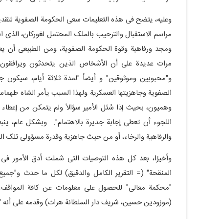
وعلیه، یتضح فی هذه التعلیمات سعی الحکومة الصفویة لتقدیم ا
مراسم الاستقبال والترحیب بالملک المحتمل لغورکان، الذی
ومجد ورفاهیة وقوة الحکومة الصفویة، ومن الطبیعی أن یع
مرات عدیدة على أن الأشخاص الذین یتحدثون ویرافقون 
و"محبوبین وموثوقین" و أیضاً "لمدة ثلاثة أیام، سیکون جم
الصفویة وجاهزیتها العسکریة ولهذا السبب یأمر الشاه طهماس
وهمیون، بحیث إذا سُئل الأمیر سؤالاً ولم یتمکن من إعطاء
اللجوء أن تعطی إجابة جدیرة بالاهتمام". وبشکل عام، ی
والرفاهیة والرخاء، أو من حیث جاهزیة وقدرة مسؤولی تلک ا
وأخیرًا، بعد کل هذه التوصیات التی شملت أدق الأمور ف
المنقحة" (= التقریر الکامل والدقیق) لکل ما حدث و"جمیع 
"محکمة معالی" للحصول على معلومات عن کافة المواقف.
(موزودین حسین، شریف دار السلطانة هرات) وقدمه على أنه 