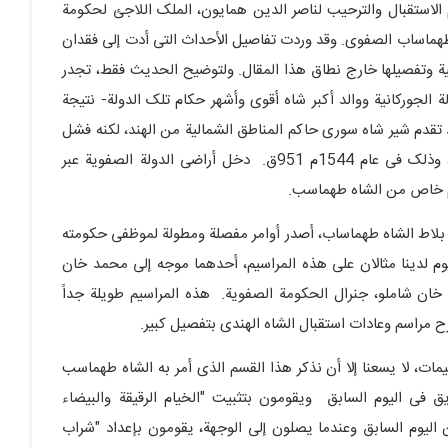
 الاستقبال والترحیب لناصر الدین همایون، الملک اللاجئ لحکومة
ه طهماساب الصفوی. وقد وردت تفاصیل الأحداث التی أدت إلى فقدان
یة وتفصیلها خارج نطاق هذا المقال. ولتوضیح الحدیث فقط، تجدر
 الجورکانیة ووالد أکبر شاه أقوى وأشهر حکام تلک الدولة- نتیجة
تقدم شیر شاه سوری حاکم المناطق الشمالیة من الهند، لکنه فشل
وحتى أخوه کمران میرزا توقف عن دعمه وانضم إلى أعدائه، وذلک فی عام 1544م 951ق. دخل أراضی الدولة الصفویة عبر
 خاص من الشاه طهماسب.
 بلاط الشاه طهماساب، أصدر أوامر مفصلة ومطولة لموظفی حکومته
وم لدینا مثالان على هذه المراسیم، أحدهما موجه إلى محمد خان
 خان شاملو، جنرال الحکومة الصفویة. هذه المراسیم طویلة جداً
ح مراسم وعادات استقبال الشاه الهندی بتفصیل کبیر.
ات، لا یسعنا إلا أن نذکر هذا القسم الذی أمر به الشاه طهماسب
ق فی الیوم السابق ویقومون بتثبیت "الخیام الرقیقة والبیضاء
 الیوم السابق وعندما یصلون إلى الوجهة، یقومون بإعداد "شراب