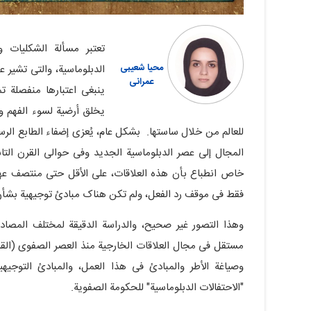
تعتبر مسألة الشکلیات و
محیا شعیبی
الدبلوماسیة، والتی تشیر ع
عمرانی
ینبغی اعتبارها منفصلة ت
یخلق أرضیة لسوء الفهم و
للعالم من خلال ساستها. بشکل عام، یُعزى إضفاء الطابع الر
المجال إلى عصر الدبلوماسیة الجدید وفی حوالی القرن التا
خاص انطباع بأن هذه العلاقات، على الأقل حتى منتصف عه
فقط فی موقف رد الفعل، ولم تکن هناک مبادئ توجیهیة بشأن 
وهذا التصور غیر صحیح، والدراسة الدقیقة لمختلف المصادر
مستقل فی مجال العلاقات الخارجیة منذ العصر الصفوی (القر
وصیاغة الأطر والمبادئ فی هذا العمل، والمبادئ التوجی
"الاحتفالات الدبلوماسیة" للحکومة الصفویة.