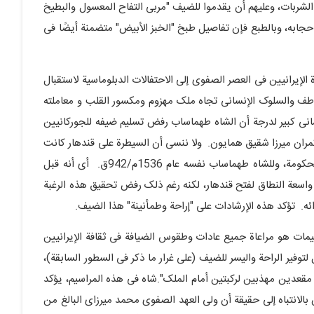
عد الشربات، وعلیهم أن یقدموا للضیف "مربى التفاح المعسول والبطیخ
 حجابه، وبالطبع فإن تفاصیل طبخ "الخبز الأبیض" متضمنة أیضًا فی
إیرانیین فی العصر الصفوی إلى الاحتفالات الدبلوماسیة لاستقبال
طف والسلوک الإنسانی تجاه ملک مهزوم ومکسور القلب و معاملته
انی کبیر لدرجة أن الشاه طهماساب رفض تسلیم ضیفه للجورکانیین
مران میرزا شقیق همایون. ولا ننسى أن السیطرة على قندهار کانت
الرغبة السیاسیة للصفویین منذ الأیام الأولى لتشکیل هذه الحکومة، وللشاه طهماساب نفسه عام 1536م/942ق. أی أنه قبل
اسعة النطاق لفتح قندهار، لکنه رغم ذلک رفض تحقیق هذه الرغبة
ه. تؤکد هذه الإرشادات على "إراحة وطمأنینة" هذا الضیف.
یمات هو مراعاة جمیع عادات وطقوس الضیافة فی ثقافة الإیرانیین
توفیر الراحة والیسر للضیف (على غرار ما ذکر فی السطور السابقة)،
مقعدین مهذبین لرکبتین أمام الملک".شاه فی هذه المراسیم، یؤکد
بالانتباه إلى حقیقة أن ولی العهد الصفوی محمد میرزای البالغ من