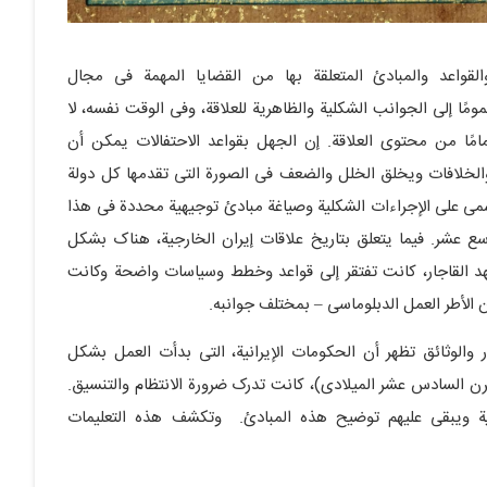
القواعد والمبادئ المتعلقة بها من القضایا المهمة فی مجال
مومًا إلى الجوانب الشکلیة والظاهریة للعلاقة، وفی الوقت نفسه، لا
مامًا من محتوى العلاقة. إن الجهل بقواعد الاحتفالات یمکن أن
الخلافات ویخلق الخلل والضعف فی الصورة التی تقدمها کل دولة
سمی على الإجراءات الشکلیة وصیاغة مبادئ توجیهیة محددة فی هذا
سع عشر. فیما یتعلق بتاریخ علاقات إیران الخارجیة، هناک بشکل
د القاجار، کانت تفتقر إلى قواعد وخطط وسیاسات واضحة وکانت
الأطر العمل الدبلوماسی – بمختلف جوانبه.
 والوثائق تظهر أن الحکومات الإیرانیة، التی بدأت العمل بشکل
ن السادس عشر المیلادی)، کانت تدرک ضرورة الانتظام والتنسیق.
هیة ویبقى علیهم توضیح هذه المبادئ. وتکشف هذه التعلیمات