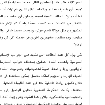
العمر ثلاثة عشر عامًا (السلطان التالی محمد خدابنده) ال
"یجب أن یتصرف هذا الابن تجاه النبلاء الذین هم تراث آبائه 
کما أنه یدرک الحالة النفسیة لضیفه ویحاول أن یمنعه من ال
بالتفکیر فی التحدث معه "اجعله سعیدًا واحدًا تلو الآخر بن
المشهورون مثل مولانا قاسم جونی، ودوست محمد خافی، والأ
مطربین وموسیقیین مشهورین آخرین فی خدمته "فی کل وقت" و
الإمام".
لکن وراء کل هذه الحالات التی تشهد على الجوانب الإنسانی
السیاسیة واهتمام الشاه الصفوی بمختلف جوانب الممارسة 
الإیرانیین رؤیة واضحة، صورة لخصوصیات وعمومیات النشاط 
الضیف الهارب والمهزوم کملک محتمل یمکن مساعدته فی دفع
خلال تکوین روابط عاطفیة معه فی هذه الظروف الصعبة. کا
مختلفة، وکانت الحکومة الصفویة تحاول الوصول إلى مو
والدبلوماسیة والعسکریة، والآن هذا الشرط یعنی إیواء أحد
فرصة للسیاسة الخارجیة للحکومة الصفویة لا ینبغی تفویتها. ول