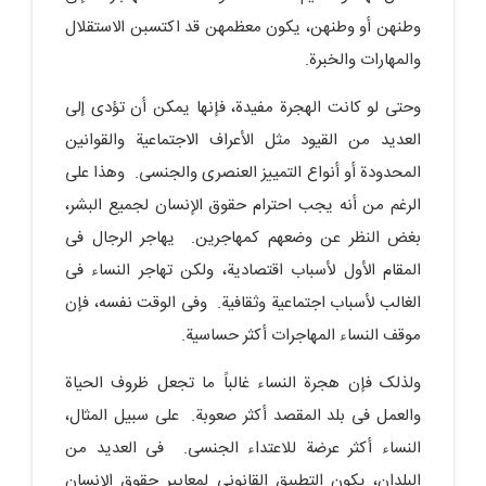
وطنهن أو وطنهن، یکون معظمهن قد اکتسبن الاستقلال
والمهارات والخبرة.
وحتى لو کانت الهجرة مفیدة، فإنها یمکن أن تؤدی إلى
العدید من القیود مثل الأعراف الاجتماعیة والقوانین
المحدودة أو أنواع التمییز العنصری والجنسی. وهذا على
الرغم من أنه یجب احترام حقوق الإنسان لجمیع البشر،
بغض النظر عن وضعهم کمهاجرین. یهاجر الرجال فی
المقام الأول لأسباب اقتصادیة، ولکن تهاجر النساء فی
الغالب لأسباب اجتماعیة وثقافیة. وفی الوقت نفسه، فإن
موقف النساء المهاجرات أکثر حساسیة.
ولذلک فإن هجرة النساء غالباً ما تجعل ظروف الحیاة
والعمل فی بلد المقصد أکثر صعوبة. على سبیل المثال،
النساء أکثر عرضة للاعتداء الجنسی. فی العدید من
البلدان، یکون التطبیق القانونی لمعاییر حقوق الإنسان