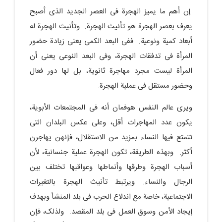
إن أهم ما یمیز الهجرة فی العصر الجدید الذی أصبح
یعرف بعصر الهجرة هو تأنیث الهجرة. وتأنیث الهجرة له
أبعاد کمیة ونوعیة. ففی البعد الکمی یعنی زیادة حضور
المرأة فی تدفقات الهجرة، وفی البعد النوعی یعنی أن
المرأة لیست مجرد مهاجرة ثانویة، بل لها دور فعال
وحضور مستقل فی عملیة الهجرة.
ویرى عالم النفس هوفمان أنه فی المجتمعات الأبویة،
یکون عدد المهاجرات أقل، وعلى عکس البلدان التی
تتمتع فیها النساء بمزید من الاستقلال، فإنهن یهاجرن
أکثر. وبهذه الطریقة، تکون الهجرة عملیة جنسانیة، لأن
أسباب الهجرة وطرقها وأنماطها وعواقبها تختلف بین
الرجال والنساء. ویرتبط تأنیث الهجرة بالتغیرات
الاجتماعیة، خاصة مع اندلاع الحرب فی بلد المنشأ وبهدف
إیجاد الأمن وسوق العمل فی بلد المقصد. ولذلک، فإن