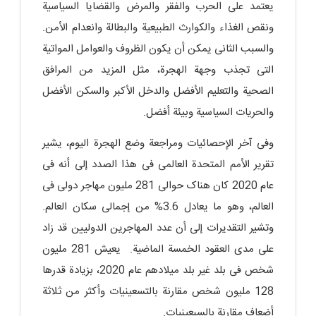
یعتمد على الحرب والفقر والمرض والقضایا السیاسیة
ونقص الغذاء والکوارث الطبیعیة والبطالة وانعدام الأمن.
والسبب الثانی یمکن أن یکون الظروف والعوامل المواتیة
التی تجذب وجهة الهجرة، مثل المزید من المرافق
الصحیة والتعلیم الأفضل والدخل الأکبر والسکن الأفضل
والحریات السیاسیة وبیئة أفضل.
وفی آخر الإحصائیات ومراجعة وضع الهجرة الیوم، یشیر
تقریر الأمم المتحدة العالمی فی هذا الصدد إلى أنه فی
عام 2020 کان هناک حوالی 281 ملیون مهاجر دولی فی
العالم، وهو ما یعادل 3.6% من إجمالی سکان العالم.
وتشیر التقدیرات إلى أن عدد المهاجرین الدولیین قد زاد
على مدى العقود الخمسة الماضیة. یعیش 281 ملیون
شخص فی بلد غیر بلد میلادهم عام 2020، بزیادة قدرها
128 ملیون شخص مقارنة بالتسعینیات وأکثر من ثلاثة
أضعاف مقارنة بالسبعینیات.