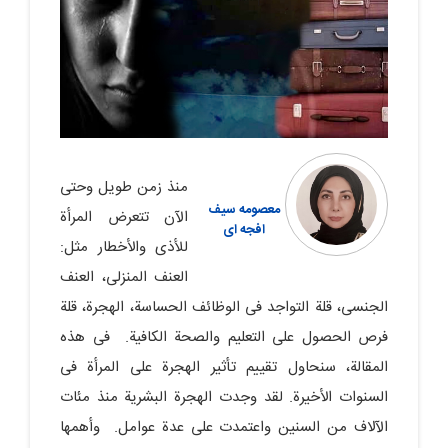
منذ زمن طویل وحتى
معصومه سیف
الآن تتعرض المرأة
افجه ای
للأذى والأخطار مثل:
العنف المنزلی، العنف
الجنسی، قلة التواجد فی الوظائف الحساسة، الهجرة، قلة
فرص الحصول على التعلیم والصحة الکافیة. فی هذه
المقالة، سنحاول تقییم تأثیر الهجرة على المرأة فی
السنوات الأخیرة. لقد وجدت الهجرة البشریة منذ مئات
الآلاف من السنین واعتمدت على عدة عوامل. وأهمها