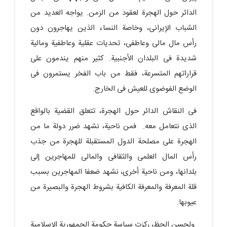
الدائر حول الهجرة لعقود من الزمن. یواجه العدید من
الشباب الإیرانی، وخاصة النساء الذین یهاجرون دون
رأس مال مالی وعاطفی، تحدیات عقلیة وعاطفیة ومالیة
شدیدة فی البلدان الأجنبیة. کثیر منهم یندمون على
قراراتهم المتسرعة، فقط من باب الفخر یستمرون فی
الوضع الفوضوی للعیش فی الخارج.
فی النقاش الدائر حول الهجرة، تتعلق القضیة بالواقع
الذی نتعامل معه. فمن ناحیة، نشهد ضرر دولة ما من
الهجرة على مصلحة الدول المستقبلة للهجرة من جذب
رأس المال العلمی والثقافی والمالی للمهاجرین إلى
بلدانها، ومن ناحیة أخرى، نشهد ضعفا المهاجرین بسبب
قلة المعرفة والمعرفة الکافیة بشروط الهجرة والبصیرة من
عیوبها.
ولحسن الحظ، رکزت سیاسة حکومة الجمهوریة الإسلامیة