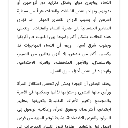
النساء یهاجرن دولیا بشکل متزاید مع أزواجهن أو
بدونهم. وتهاجر بعض الشابات والفتیات هرباً من سیطرة
أسرهن أو بسبب الزواج القسری المبکر. قد تؤدی
المعاییر الجنسانیة إلى هجرة النساء والفتیات. وتتجلى
هذه الحالات بشکل أکثر وضوحا بین الفتیات فی أفریقیا
وجنوب شرق آسیا. ورغم أن النساء المهاجرات قد
یکسبن أکثر من بلدهن، إلا أنهن یعانین من التمییز،
والاستغلال، والأجور المنخفضة، والعزلة الاجتماعیة،
والإجهاد فی بعض أجزاء سوق العمل.
یعتقد البعض أن الهجرة یمکن أن تحسن استقلال المرأة
ورأس مالها البشری واحترامها لذاتها وتمکینها فی الأسرة
والمجتمع وتغییر الأعراف التقلیدیة وتعریفها بمعاییر
اجتماعیة أکثر عدالة وحقوق المرأة، وإمکانیة الوصول إلى
الموارد والفرص الاقتصادیة، بشرط توفیر المزید من فرص
العمل لها. والتعلیم. عندما تعود النساء المهاجرات إلى