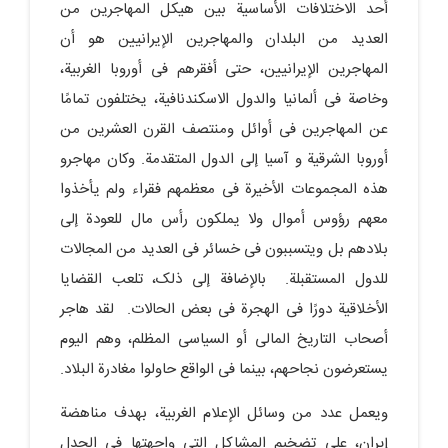
أحد الاختلافات الأساسیة بین هیکل المهاجرین من
العدید من البلدان والمهاجرین الإیرانیین هو أن
المهاجرین الإیرانیین، حتى أفقرهم فی أوروبا الغربیة،
وخاصة فی ألمانیا والدول الاسکندنافیة، یختلفون تمامًا
عن المهاجرین فی أوائل ومنتصف القرن العشرین من
أوروبا الشرقیة و آسیا إلى الدول المتقدمة. وکان مهاجرو
هذه المجموعات الأخیرة فی معظمهم فقراء ولم یأخذوا
معهم رؤوس أموال ولا یملکون رأس مال للعودة إلى
بلادهم بل ویتسببون فی خسائر فی العدید من المجالات
للدول المستقبلة. بالإضافة إلى ذلک، تلعب القضایا
الأخلاقیة دورًا فی الهجرة فی بعض الحالات. لقد هاجر
أصحاب التاریخ المالی أو السیاسی المظلم، وهم الیوم
یستعرضون نجاحهم، بینما فی الواقع حاولوا مغادرة البلاد.
ویعمل عدد من وسائل الإعلام الغربیة، بهدف مناهضة
إیران، على تضخیم المشاکل التی واجهتها فی الجدل