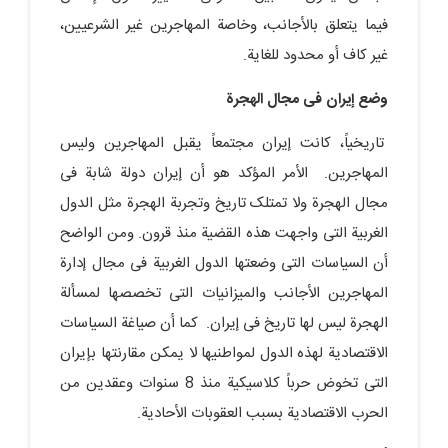
فیما یتعلق بالأجانب، وخاصة المهاجرین غیر الشرعیین،
غیر کاف أو محدود للغایة.
وضع إیران فی مجال الهجرة
تاریخیاً، کانت إیران مجتمعاً یقبل المهاجرین ولیس
المهاجرین. الأمر المؤکد هو أن إیران دولة شابة فی
مجال الهجرة ولا تمتلک تاریخ وتجربة الهجرة مثل الدول
الغربیة التی واجهت هذه القضیة منذ قرون. ومن الواضح
أن السیاسات التی وضعتها الدول الغربیة فی مجال إدارة
المهاجرین الأجانب والمیزانیات التی تخصصها لمسألة
الهجرة لیس لها تاریخ فی إیران. کما أن صیاغة السیاسات
الاقتصادیة لهذه الدول لمواطنیها لا یمکن مقارنتها بإیران
التی تخوض حرباً کلاسیکیة منذ 8 سنوات وعقدین من
الحرب الاقتصادیة بسبب العقوبات الأحادیة.