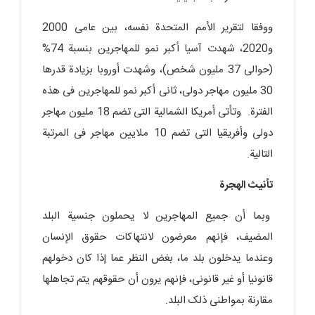
ووفقا لتقریر الأمم المتحدة نفسه، بین عامی 2000
و2020، شهدت آسیا أکبر نمو للمهاجرین بنسبة 74%
(حوالی 37 ملیون شخص)، وشهدت أوروبا بزیادة قدرها
30 ملیون مهاجر دولی، ثانی أکبر نمو للمهاجرین فی هذه
الفترة. وتأتی أمریکا الشمالیة التی تضم 18 ملیون مهاجر
دولی وأفریقیا التی تضم 10 ملایین مهاجر فی المرتبة
التالیة.
تأنیث الهجرة
وبما أن جمیع المهاجرین لا یحملون جنسیة البلد
المضیف، فإنهم معرضون لانتهاکات حقوق الإنسان
وعندما یدخلون بلد ما، بغض النظر عما إذا کان دخولهم
قانونیا أو غیر قانونی، فإنهم یرون أن حقوقهم یتم تجاهلها
مقارنة بمواطنی ذلک البلد.