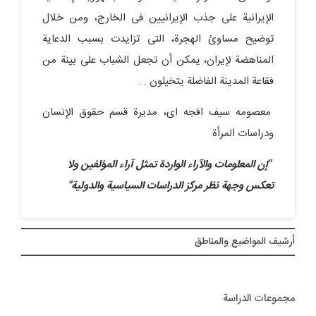
الإیرانیة على جذب الإیرانیین فی الخارج، ومن خلال
توضیح مساوئ الهجرة، التی تزایدت بسبب الدعایة
المناهضة لإیران، یمکن أن تجعل الشباب على بینة من
فقاعة المدینة الفاضلة یتخیلون . .
معصومه سیف افجه ای، مدیرة قسم حقوق الإنسان
ودراسات المرأة
"إن المعلومات والآراء الواردة تمثل آراء المؤلفین ولا
تعکس وجهة نظر مرکز الدراسات السیاسیة والدولیة"
أرشيف المواضیع والمناطق
مجموعات الدراسة