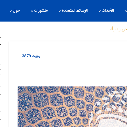
الأحداث
الوسائط المتعددة
منشورات
حول
ان والمرأة
م
ا
رویت
3879
غ
آ
آ
أ
أ
أ