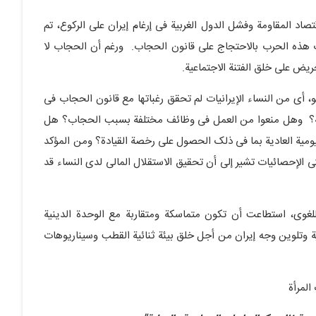
تصاد المقاومة وفشل الدول الغربیة فی إرغام إیران على الرکوع، تم
أت هذه الحرب بالاحتجاج على قانون الحجاب. ورغم أن الحجاب لا
ریض على خلق الفتنة الاجتماعیة.
 أی من النساء الإیرانیات لم تحقق رغباتها مع قانون الحجاب فی
امعة؟ وهل منعوا من العمل فی وظائف مختلفة بسبب الحجاب؟ هل
ومیة العادیة بما فی ذلک الحصول على رخصة القیادة؟ ومن المؤکد
تى الإحصائیات تشیر إلى أن تحقیق الاستقلال المالی لدى النساء قد
اللغوی، استطاعت أن تکون متماسکة ومتقاربة مع الوحدة الدینیة
ة وتلوین وجه إیران من أجل خلق بیئة ثنائیة القطب وسیناریوهات
لمرأة