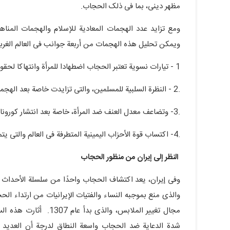
مظهر دینی، بما فی ذلک الحجاب.
ومع تزاید عدد الهجمات المعادیة للإسلام والهجمات المناهض
ویمکن تحلیل هذه الهجمات من أربعة جوانب فی العالم الغرب
1 - تیارات نسویة تعتبر الحجاب اضطهادا للمرأة وانتهاکا لحقوقها.
.2 - النظرة السلبیة للمسلمین، والتی تزایدت خاصة بعد الهجمات الإرهابیة.
.3- وتضاعف معدل العنف ضد المرأة، خاصة بعد انتشار کورونا.
.4- اکتساب قوة الأحزاب الیمینیة المتطرفة فی العالم والتی یتمثل جوهرها المرکزی فی مناهضة الهجرة.
النظر إلى إیران من منظور الحجاب
والذی منع بموجبه النساء والفتیات الإیرانیات من ارتداء ا
مجال تغییر الملابس، وا
شدة الدعایة ضد الحجاب واسعة النطاق لدرجة أن العدید 