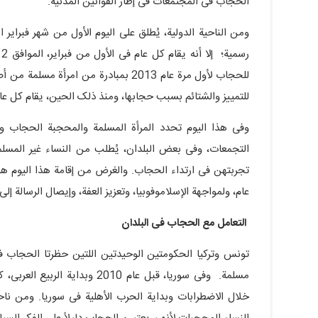
الحجاب فی المجتمعات فی إطار القوانین المدنیة.
ومن الناحیة الدولیة، یُطلق على الیوم الأول من شهر فبرایر 
للحجاب لأول مرة عام 2013 بمبادرة من
للتمییز والشتائم بسبب حجابها، ومنذ ذلک الحین، یقام کل عام
وفی هذا الیوم تحدد المرأة المسلمة والمحجبة الحجاب وأه
التجمعات، وفی بعض البلدان، یُطلب من النساء غیر المسل
تجربتهن فی ارتداء الحجاب. والغرض من إقامة هذا الیوم 
عام، ولمواجهة الإسلاموفوبیا، وتعزیز العفة، وإیصال الرسالة إل
التعامل مع الحجاب فی البلدان
تونس وترکیا الحکومتین الوحیدتین اللتین حظرتا الحجاب ف
مسلمة. وفی سوریا، قبل عام 2010
خلال الاضطرابات وبدایة الحرب الأهلیة فی سوریا. ومن نا