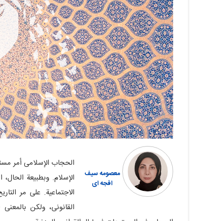
الحجاب الإسلامی أمر مست
معصومه سیف
الإسلام. وبطبیعة الحال، 
افجه ای
الاجتماعیة. على مر التا
القانونی، ولکن بالمعنى