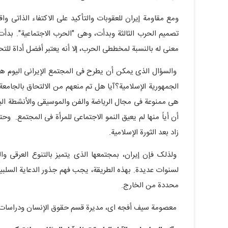
ومع مقاومة إیران للعقوبات والتأکید على الاکتفاء الذاتی واق
تصمیم الحرب الثالثة وبدأت، وهی "الحرب الاجتماعیة". بد
معنى له بالنسبة لمخططی الحرب، إلا أنه یعتبر أفضل أداة للتح
والسؤال الذی یمکن أن یطرح فی المجتمع الإیرانی الیوم هو،
الجمهوریة الإسلامیة؟آیا هل تم منعهم من الالتحاق بالج
هی ممنوعة فی مجال الریاضة والفن والموسیقى والأنشطة الی
أن أیاً منها لم یعیق النمو الاجتماعی للمرأة فی المجتمع. وح
زاد بعد الثورة الإسلامیة.
ولذلک فإن إیران، بمجتمعها الذی یتمیز بالتنوع العرقی و
لسنوات عدیدة. بهذه الطریقة، یجب فهم جذور الدعایة السلبی
محددة من الخارج.
معصومة سیف أفجه ای، مدیرة قسم حقوق الإنسان ودراسات ا