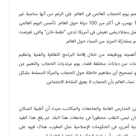
اسم یوم الحجاب العالمی فی العالم. على الرغم من أنها مناسبة غیر
رسمیة؛ إلا أنه یقام کل عام فی الأول من فبرایر، الموافق 12 بهمن، فی أکثر من 100 دولة حول العالم. تأسس الیوم العالمی
 امرأة مسلمة من أصل بنجلادیشی تعیش فی أمریکا تدعى "نظمة خان" والتی تعرضت
 بمشارکة المزید من النساء حول العالم.
میته ووظیفته من خلال إقامة البرامج الثقافیة والفنیة وتنظیم
مات من دیانات مختلفة قضاء یوم مرتدیات الحجاب والتعبیر عن
هو تصحیح أی مفاهیم خاطئة حول الحجاب والمرأة المسلمة بشکل
ى نساء العالم بأن الحجاب لا یعیق النشاط الاجتماعی.
ی المدارس العامة والجامعات والمکاتب، حیث أن أغلبیة السکان
 وبدایة الربیع العربی، کان لبس النقاب محظوراً فی جامعات هذا البلد. تم رفع هذا القید
حیة أخرى، فی الحکومات الإسلامیة مثل المغرب، هناک قیود على