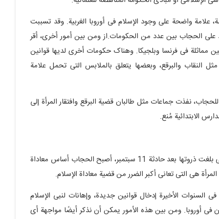
اسی الإسلامی أو مبادئ الحکومة المناهضة للعلمانیة.
، علامة واضحة على وجود الإسلام فی أوروبا الغربیة. وقد تسببت
على الحجاب بین عدد من الحکومات.از ومن بین أمور أخرى، أقر
وانین مماثلة فی فرنسا وبلجیکا. وهناک حکومات أخرى لدیها قوانین
ثل النقاب والبرقع، وبعضها یتعلق بالملابس التی تحمل علامة
جاب، نفذت جماعات مثل طالبان قضیة البرقع وافتقار المرأة إلى
رس الابتدائیة مُنع.
ومن خلال دراسة قضیة الإسلاموفوبیا فی العالم الغربی، والتی بلغت ذروتها بعد حادثة 11 سبتمبر، أصبح الحجاب أساس معاداة
لمرأة هی التی تعانی أکبر الضرر من قضیة معاداة الإسلام.
 فی السنوات الأخیرة إدخال قوانین جدیدة، وإهانات لنبی الإسلام
 فی أوروبا. ومن بین هذه الأمور یمکن أن نذکر أیضًا مواجهة أی