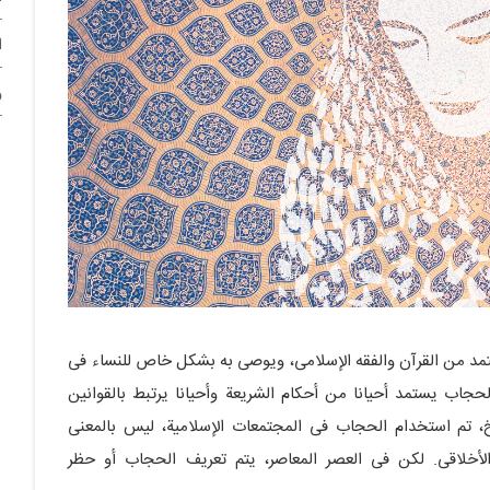
ا
و
مد من القرآن والفقه الإسلامی، ویوصى به بشکل خاص للنساء فی
الحجاب یستمد أحیانا من أحکام الشریعة وأحیانا یرتبط بالقوانین
ریخ، تم استخدام الحجاب فی المجتمعات الإسلامیة، لیس بالمعنى
 الأخلاقی. لکن فی العصر المعاصر، یتم تعریف الحجاب أو حظر