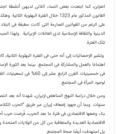
انعزلن، کما ابتعدت بعض النساء اللاتی لدیهن أنشطة اجتما
القانون المذکور عام 1323 خلال الفترة البهل
على الرغم من القوانین الصارمة التی کانت مطبقة فی البلاد
الدینیة والثقافة الإسلامیة لدى العائلات الإیرانیة. ولهذا
تلک الفترة.
وتشیر الإحصائیات إلى أنه حتى فی الفترة البهلویة الثانیة، کا
فی خمسینیات القرن الرابع عش
لوجود المرأة فی المجتمع.
سنوات. وبما أن جهود إضعاف إیران عبر طریق "الحرب الکلاسیک
بناء وضعها الاقتصادی فی فترة ما بعد الحرب، فُرضت حرب أخ
الاقتصادیة العدیدة والمتعاقبة من کل من الولایات المتحدة و
بل استهدفت أیضًا صحة المجتمع.