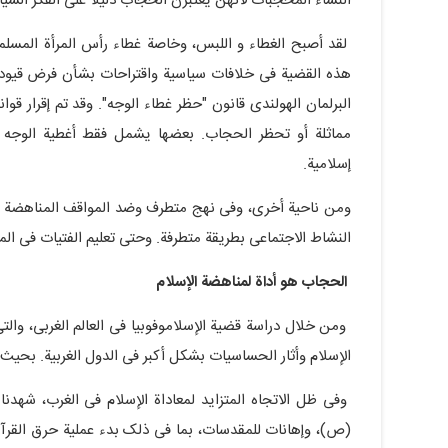
النساء المحجبات لأنهن یعتبرن الحجاب دلیلاً على الفکر السی
لقد أصبح الغطاء و اللبس، وخاصة غطاء رأس المرأة المسلمة
هذه القضیة فی خلافات سیاسیة واقتراحات بشأن فرض قیود 
البرلمان الهولندی قانون "حظر غطاء الوجه". وقد تم إقرار ق
مماثلة أو تحظر الحجاب. بعضها یشمل فقط أغطیة الوجه م
إسلامیة.
ومن ناحیة أخرى، وفی نهج متطرف وضد المواقف المناهضة للح
النشاط الاجتماعی بطریقة متطرفة. وحتى تعلیم الفتیات فی المدا
الحجاب هو أداة لمناهضة الإسلام
الإسلام وأثار الحساسیات بشکل أکبر فی الدول الغربیة. بحیث ا
وفی ظل الاتجاه المتزاید لمعاداة الإسلام فی الغرب، شهدنا
(ص)، وإهانات للمقدسات، بما فی ذلک بدء عملیة حرق القرآن