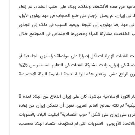
عیة عن هذه الأنشطة، ولذلک، وبناء على طلب العلماء، تم إلغاء
ویة الثانیة. وهکذا، فی إیران، لم یصل الإجبار على خلع الحجاب فی عهد بهلوی الأول،
 فی عهد رضا بهلوی، إلى نتیجة. ویعود السبب فی ذلک إلى الجذور
 السبب انخفضت مشارکة المرأة وحضورها الاجتماعی فی المجتمع خلال
نت الفتیات الإیرانیات أقل إصرارًا على مواصلة دراستهن الجامعیة أو
اهتمامًا بالعمل والمشارکة فی المجتمع. بینما بعد الثورة الإسلامیة فی إیران، زادت مشارکة الفتیات فی التعلیم المستمر من 25%
ر إلى 60% فی تسعینیات القرن الرابع عشر. وتعتبر هذه الرغبة نتیجة لملاءمة البیئة الاجتماعیة
ومن خلال دراسة النهج المناهض لإیران، شهدنا أنه بعد انتصار الثورة الإسلامیة مباشرة، کان على إیران الدفاع عن البلاد لمدة 8
یة" لم تنته لصالح العالم الغربی، فقبل أن تتمکن إیران من إعادة
رى على إیران على شکل " حرب اقتصادیة".ابتلیت البلاد بالعقوبات
الاتحاد الأوروبی. العقوبات التی لم تستهدف اقتصاد البلاد فحسب،