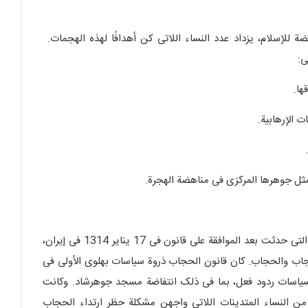
ة للإسلام، یزداد عدد النساء اللاتی کن أهدافًا لهذه الهجمات.
ی:
وفی إیران، یعد اکتشاف الحجاب واحدًا من سلسلة الأحداث التی حدثت بعد الموافقة على قانون فی 17 ینایر 1314 فی إیران،
لحجاب والحجاب. کان قانون الحجاب ذروة سیاسات بهلوی الأولى فی
لذی بدأ عام 1307. أثارت هذه السیاسات ردود فعل، بما فی ذلک انتفاضة مسجد جوهرشاد. وکانت
من النساء المتدینات اللاتی واجهن مشکلة حظر ارتداء الحجاب