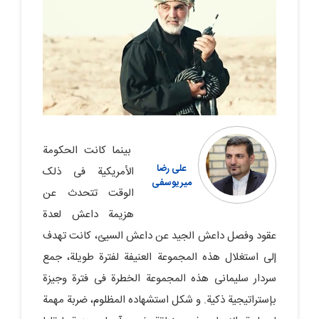
بینما کانت الحکومة
علی رضا
الأمریکیة فی ذلک
میریوسفی
الوقت تتحدث عن
هزیمة داعش لعدة
عقود وفصل داعش الجید عن داعش السیئ، کانت تهدف
إلى استغلال هذه المجموعة العنیفة لفترة طویلة، جمع
سردار سلیمانی هذه المجموعة الخطرة فی فترة وجیزة
بإستراتیجیة ذکیة. و شکل استشهاده المظلوم، ضربة مهمة