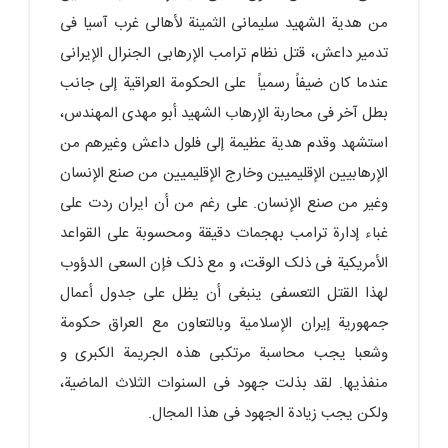
من هدیة الشهید سلیمانی الثمینة لأهالی غرب آسیا فی
تدمیر داعش، قتل نظام ترامب الإرهابی الجنرال الإیرانی
عندما کان ضیفاً رسمیاً على الحکومة العراقیة إلى جانب
بطل آخر فی محاربة الإرهاب الشهید أبو مهدی المهندس،
استشهد وقدم هدیة عظیمة إلى فلول داعش وغیرهم من
الإرهابیین الإقلیمیین وخارج الإقلیمیین من صنع الإنسان
وغیر من صنع الإنسان. علی رغم من أن ایران ردت على
غباء إدارة ترامب بهجمات دقیقة ومحسوبة على القواعد
الأمریکیة فی ذلک الوقت، و مع ذلک فإن السعی الدؤوب
لهذا القتل التعسفی ینبغی أن یظل على جدول أعمال
جمهوریة إیران الإسلامیة وبالتعاون مع العراق حکومة
وشعبا یجب محاسبة مرتکبی هذه الجریمة الکبرى و
منفذیها. لقد بذلت جهود فی السنوات الثلاث الماضیة،
ولکن یجب زیادة الجهود فی هذا المجال.