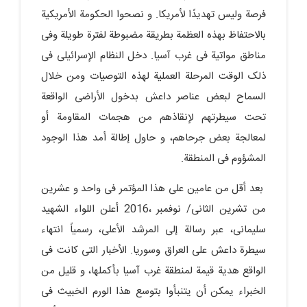
فرصة ولیس تهدیدًا لأمریکا. و نصحوا الحکومة الأمریکیة
بالاحتفاظ بهذه العظمة بطریقة مضبوطة لفترة طویلة وفی
مناطق مواتیة فی غرب آسیا. دخل النظام الإسرائیلی فی
ذلک الوقت المرحلة العملیة لهذه التوصیات ومن خلال
السماح لبعض عناصر داعش بدخول الأراضی الواقعة
تحت سیطرتهم لإنقاذهم من هجمات المقاومة أو
لمعالجة بعض جرحاهم، و حاول إطالة أمد هذا الوجود
المشؤوم فی المنطقة.
بعد أقل من عامین على هذا المؤتمر فی واحد و عشرین
من تشرین الثانی/ نوفمبر ،2016 أعلن اللواء الشهید
سلیمانی، عبر رسالة إلى المرشد الأعلى، رسمیاً انتهاء
سیطرة داعش على العراق وسوریا. الأخبار التی کانت فی
الواقع هدیة قیمة لمنطقة غرب آسیا بأکملها، و قلیل من
الخبراء یمکن أن یتنبأوا بتوسع هذا الورم الخبیث فی