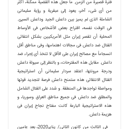
فترة قصیرة من الزمن. ما جعل هذه القضیة ممکنة، أکثر
من أی شیء آخر، یعود إلى عبقریة و رؤیة سلیمانی
الشاملة الذی لم یمیز بین داعش الجید وداعش السیئ.
فی الوقت نفسه، اقتراح بعض الأشخاص فی الأوساط
المحلیة أن تقصر إیران مثل الأمریکیین بشکل انتقائی
القتال ضد داعش فی مجالات اهتمامها، وفی مناطق أقل
انسجاماً مع مصالح إیران على الأقل لا تتخذ أی إجراء ضد
داعش. مقابل هذه المقترحات، و بالنظر إلى سیولة داعش
ودرجة مرونتها، اعتقد سردار سلیمانی أن استراتیجیة
القتال الانتقائی هذه ستمنح داعش فرصة لتجدید قوتها
ومواصلة تواجدها فی المنطقة. و شدد على القتال الشامل
والمطلق ضد داعش فی جمیع مناطق العراق وسوریا، و
هذه الاستراتیجیة البارعة کانت مفتاح نجاح إیران فی
هزیمة داعش.
فی الثالث من کانون الثانی/ ینایر2020، بعد عامین