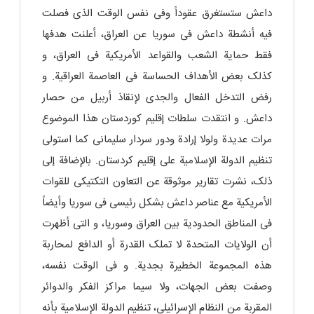
داعش ستستغرق عقوداً وفی نفس الوقت الذی فصلت
فیه أنشطة داعش فی سوریا عن العراق، أعلنت هدفها
فقط حمایة الشعب والقواعد الأمریکیة فی العراق، و
کذلک بعض الأهداف الحساسة فی العاصمة العراقیة. و
رفض التدخل الفعال والجدی لإنقاذ أربیل من حصار
داعش. و انتقدت سلطات إقلیم کوردستان هذا الموضوع
مرات عدیدة ولولا إرادة ودور سردار سلیمانی کما استولى
تنظیم الدولة الإسلامیة على إقلیم کردستان. بالإضافة إلى
ذلک، نشرت تقاریر موثوقة عن التعاون التکتیکی للقوات
الأمریکیة مع عناصر داعش بشکل رئیسی فی سوریا وأیضاً
فی المناطق الحدودیة بین العراق وسوریا، و التی أظهرت
أن الولایات المتحدة لا تملک القدرة أو الدافع لمحاربة
هذه المجموعة الخطیرة بجدیة. و فی الوقت نفسه،
وصفت بعض الجهات، ولا سیما مراکز الفکر والدوائر
المقربة من النظام الإسرائیلی، تنظیم الدولة الإسلامیة بأنه