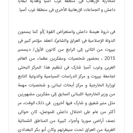
لمحاربة الإرهاب فی منطقة غرب آسیا وهدیة لبقایا
داعش و الجماعات الإرهابیة الأخرى فی منطقة غرب آسیا.
فی ذروة هیمنة داعش واستعراض القوة )أو کما یسمون
الدولة الإسلامیة فی العراق والشام)، انعقد مؤتمر کبیر فی
بیروت من الثانی إلى الرابع من کانون الأول/ دیسمبر
2015 ، بحضور شخصیات ومفکرین عظماء من العالم
العربی وغرب آسیا شارک فی تنظیم هذا المرکز البحثی
لجامعة بیروت و مرکز الدراسات السیاسیة والدولیة التابع
لوزارة الخارجیة و مرکز أبحاث لبنانی و شخصیات مهمة
من وزیر الخارجیة اللبنانی السابق إلى مفکرین مشهورین
مثل منیر شفیق و شارک فیها آخرون .فی ذلک الوقت، مر
أکثر من عام على احتلال داعش للموصل، کان حوالی
نصف أراضی سوریا وأجزاء کبیرة من المناطق الشمالیة
الغربیة من العراق تحت سیطرتهم وکان أبو بکر البغدادی