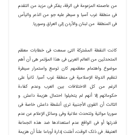
من عاصمته المزعومة فی الرقة، یفکر فی مزید من التقدم
فی منطقة غرب آسیا و سیطر علیه جو من الذعر والیأس
فی المنطقة من لبنان والأردن إلى العراق وسوریا.
کانت النقطة المشترکة التی سمعت فی خطابات معظم
المتحدثین من العالم العربی فی هذا المؤتمر هی أن أهم
موضوع واهتمام معظمهم کان توسع واستمرار سیطرة
تنظیم الدولة الإسلامیة فی منطقة غرب آسیا. ثانیاً على
الرغم من کل الاختلافات بین العرب وعدم کفاءة
حکوماتهم إلا أنهم لم یتخیلوا احتمال هزیمة داعش. و
الثالث أن القوى الأجنبیة ترى أنشطة داعش خاصة فی
سوریا مواتیة وتتحدث علانیة وفی وسائل الإعلام عن عدم
قدرتها أو فی الواقع عدم استعدادها ضد هذه الجماعة
العنیفة. فی ذلک الوقت، أعلنت إدارة أوباما علناً أن هزیمة