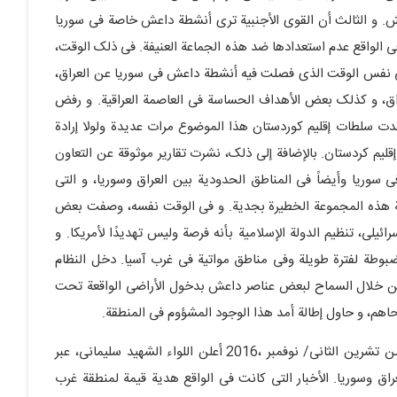
عش. و الثالث أن القوى الأجنبیة ترى أنشطة داعش خاصة فی سوریا
فی الواقع عدم استعدادها ضد هذه الجماعة العنیفة. فی ذلک الوقت،
وفی نفس الوقت الذی فصلت فیه أنشطة داعش فی سوریا عن العراق،
راق، و کذلک بعض الأهداف الحساسة فی العاصمة العراقیة. و رفض
دت سلطات إقلیم کوردستان هذا الموضوع مرات عدیدة ولولا إرادة
إقلیم کردستان. بالإضافة إلى ذلک، نشرت تقاریر موثوقة عن التعاون
سوریا وأیضاً فی المناطق الحدودیة بین العراق وسوریا، و التی
اربة هذه المجموعة الخطیرة بجدیة. و فی الوقت نفسه، وصفت بعض
رائیلی، تنظیم الدولة الإسلامیة بأنه فرصة ولیس تهدیدًا لأمریکا. و
ضبوطة لفترة طویلة وفی مناطق مواتیة فی غرب آسیا. دخل النظام
 ومن خلال السماح لبعض عناصر داعش بدخول الأراضی الواقعة تحت
هم، و حاول إطالة أمد هذا الوجود المشؤوم فی المنطقة.
بعد أقل من عامین على هذا المؤتمر فی واحد و عشرین من تشرین الثانی/ نوفمبر ،2016 أعلن اللواء الشهید سلیمانی، عبر
عراق وسوریا. الأخبار التی کانت فی الواقع هدیة قیمة لمنطقة غرب