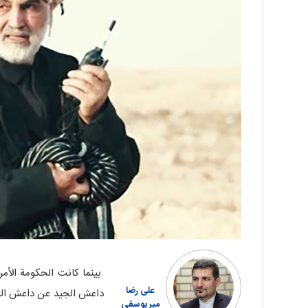
بینما کانت الحکومة الأ
علی رضا
داعش الجید عن داعش السی
میریوسفی