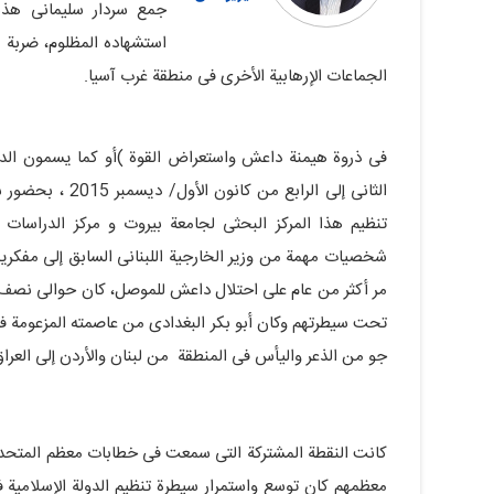
جمع سردار سلیمانی هذه 
استشهاده المظلوم، ضربة 
الجماعات الإرهابیة الأخرى فی منطقة غرب آسیا.
فی ذروة هیمنة داعش واستعراض القوة )أو کما یسمون الدولة
الثانی إلى الراب
تنظیم هذا المرکز البحثی لجامعة بیروت و مرکز الدراسات ال
شخصیات مهمة من وزیر الخارجیة اللبنانی السابق إلى مفکر
مر أکثر من عام على احتلال داعش للموصل، کان حوالی نصف أر
تحت سیطرتهم وکان أبو بکر البغدادی من عاصمته المزعومة فی
جو من الذعر والیأس فی المنطقة من لبنان والأردن إلى العراق
کانت النقطة المشترکة التی سمعت فی خطابات معظم المتحدث
معظمهم کان توسع واستمرار سیطرة تنظیم الدولة الإسلامیة فی