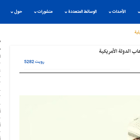
الأحداث
الوسائط المتعددة
منشورات
حول
ئیة
م
ب الدولة الأمریکیة
ا
رویت
5282
غ
آ
آ
أ
أ
أ