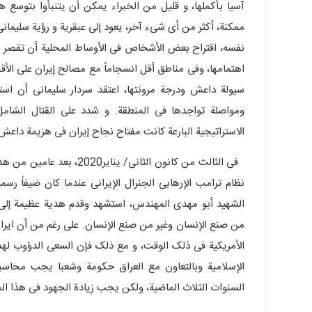
آسیا بأکملها، و قلیل من الخبراء یمکن أن یتنبأوا بتوسع 
ممکنة، أکثر من أی شیء آخر، یعود إلى عبقریة و رؤیة سلیما
نفسه، اقتراح بعض الأشخاص فی الأوساط المحلیة أن تقصر إ
اهتمامها، وفی مناطق أقل انسجاماً مع مصالح إیران على الأق
سیولة داعش ودرجة مرونتها، اعتقد سردار سلیمانی أن است
ومواصلة تواجدها فی المنطقة. و شدد على القتال الشا
الاستراتیجیة البارعة کانت مفتاح نجاح إیران فی هزیمة داعش
فی الثالث من کانون الثانی/
نظام ترامب الإرهابی الجنرال الإیرانی عندما کان ضیفاً رس
الشهید أبو مهدی المهندس، استشهد وقدم هدیة عظیمة إلى ف
من صنع الإنسان وغیر من صنع الإنسان. علی رغم من أن ایرا
الأمریکیة فی ذلک الوقت، و مع ذلک فإن السعی الدؤوب لهذ
الإسلامیة وبالتعاون مع العراق حکومة وشعبا یجب محاسب
السنوات الثلاث الماضیة، ولکن یجب زیادة الجهود فی هذا ال