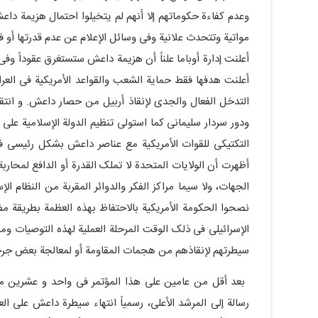
وعدم کفاءة حکوماتهم إلا أنهم لم یتخیلوا احتمال هزیمة دا
مواتیة وتتحدث علانیة وفی وسائل الإعلام عن عدم قدرتها أو 
أعلنت إدارة أوباما علناً أن هزیمة داعش ستستغرق عقوداً 
أعلنت هدفها فقط حمایة الشعب والقواعد الأمریکیة فی الع
التدخل الفعال والجدی لإنقاذ أربیل من حصار داعش. و انتق
ودور سردار سلیمانی کما استولى تنظیم الدولة الإسلامیة على 
التکتیکی للقوات الأمریکیة مع عناصر داعش بشکل رئیسی فی 
أظهرت أن الولایات المتحدة لا تملک القدرة أو الدافع لمح
الجهات، ولا سیما مراکز الفکر والدوائر المقربة من النظام الإس
نصحوا الحکومة الأمریکیة بالاحتفاظ بهذه العظمة بطریقة م
الإسرائیلی فی ذلک الوقت المرحلة العملیة لهذه التوصیات
سیطرتهم لإنقاذهم من هجمات المقاومة أو لمعالجة بعض جرحا
رسالة إلى المرشد الأعلى، رسمیاً انتهاء سیطرة داعش على ال