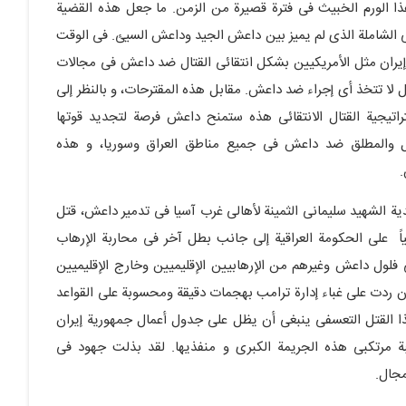
هذا الورم الخبیث فی فترة قصیرة من الزمن. ما جعل هذه القضیة
نی الشاملة الذی لم یمیز بین داعش الجید وداعش السیئ. فی الوقت
یران مثل الأمریکیین بشکل انتقائی القتال ضد داعش فی مجالات
ل لا تتخذ أی إجراء ضد داعش. مقابل هذه المقترحات، و بالنظر إلى
راتیجیة القتال الانتقائی هذه ستمنح داعش فرصة لتجدید قوتها
مل والمطلق ضد داعش فی جمیع مناطق العراق وسوریا، و هذه
.
 ینایر2020، بعد عامین من هدیة الشهید سلیمانی الثمینة لأهالی غرب آسیا فی تدمیر داعش، قتل
میاً على الحکومة العراقیة إلى جانب بطل آخر فی محاربة الإرهاب
لول داعش وغیرهم من الإرهابیین الإقلیمیین وخارج الإقلیمیین
ن ردت على غباء إدارة ترامب بهجمات دقیقة ومحسوبة على القواعد
ا القتل التعسفی ینبغی أن یظل على جدول أعمال جمهوریة إیران
ة مرتکبی هذه الجریمة الکبرى و منفذیها. لقد بذلت جهود فی
مجال.