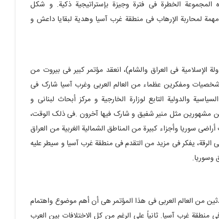
المجموعة الخطرة فی فترة وجیزة بإستراتیجیة ذکیة. و شکل
مهمة لمحاربة الإرهاب فی منطقة غرب آسیا وهدیة لبقایا داعش و
 الإسلامیة فی العراق والشام)، انعقد مؤتمر کبیر فی بیروت من
ع من کانون الأول/ دیسمبر 2015 ، بحضور شخصیات ومفکرین عظماء من العالم العربی وغرب آسیا شارک فی
سیاسیة والدولیة التابع لوزارة الخارجیة و مرکز أبحاث لبنانی و
ین مشهورین مثل منیر شفیق و شارک فیها آخرون .فی ذلک الوقت،
اضی سوریا وأجزاء کبیرة من المناطق الشمالیة الغربیة من العراق
 الرقة، یفکر فی مزید من التقدم فی منطقة غرب آسیا و سیطر علیه
 وسوریا.
ین من العالم العربی فی هذا المؤتمر هی أن أهم موضوع واهتمام
 منطقة غرب آسیا. ثانیاً على الرغم من کل الاختلافات بین العرب