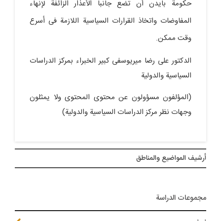
حکومة بایدن أن تضع جانباً الأعذار الزائفة لإنهاء
المفاوضات واتخاذ القرارات السیاسیة اللازمة فی أسرع
وقت ممکن.
الدکتور علی رضا میریوسفی کبیر الخبراء بمرکز الدراسات
السیاسیة والدولیة
(المؤلفون مسؤولون عن محتوى المحتوى ولا یمثلون
وجهات نظر مرکز الدراسات السیاسیة والدولیة)
أرشيف المواضیع والمناطق
مجموعات الدراسة