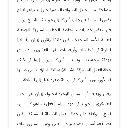
والیابان لیس من واجبات السفیر البریطانی ، ولا هو فی
مصلحة لندن. خلال السنوات الماضیة حاول نتنیاهو اتباع
نفس السیاسة فی جلب أمریکا إلى حرب شاملة مع إیران.
فی معظم خطاباته ، وخاصة الخطب السنویة للجمعیة
العامة للأمم المتحدة ، کان دائمًا یقارن إیران بألمانیا
النازیة فی ثلاثینیات وأربعینیات القرن العشرین.واعتبر أی
تهدئة وتخفیف للتوتر بین أمریکا وإیران (بما فی ذلک
خطة العمل المشترکة الشاملة) بمثابة التنازلات التی قدمها
له الأوروبیون وأمریکا فی بدایة صعود هتلر إلى السلطة.
یعتبر ویعرف أن السبیل الوحید لاحتواء إیران هو الخیار
العسکری والحرب. فی عهد أوباما ، فعل نتنیاهو کل شیء
لمنع الموافقة على خطة العمل الشاملة المشترکة. کان
أحد أهم أسباب دعم نتنیاهو العلنی وغیر المسبوق لمات