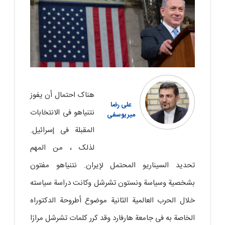
هناک احتمال أن یفوز
علی رضا
نتنیاهو فی الانتخابات
میریوسفی
المقبلة فی إسرائیل.
لذلک ، من المهم
تحدید السیناریو المحتمل لإیران. نتنیاهو مفتون
بشخصیة وسیاسة ونستون تشرشل وکانت دراسة سیاسته
خلال الحرب العالمیة الثانیة موضوع أطروحة الدکتوراه
الخاصة به فی جامعة هارفارد وقد کرر کلمات تشرشل مرارًا