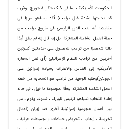
الحکومات الأمریکیة ، بما فی ذلک حکومة جورج بوش ،
قد تجنبتها بشدة قبل ترامب) أکد نتنیاهو مرارًا فی
مقابلاته أنه لعب الدور الرئیسی فی خروج ترامب من
خطة العمل الشاملة المشترکة بل إنه قال إنه لم یتلق أبدًا
طلبًا شخصیًا من ترامب للحصول على خدمتین کبیرتین
أخریین من ترامب للنظام الإسرائیلی (أی نقل السفارة
الأمریکیة إلى القدس والاعتراف بسیادة إسرائیل على
الجولان)وطلبه الوحید من ترامب هو انسحابه من خطة
العمل الشاملة المشترکة. وفقًا لمجموعة ما قیل ، فی حالة
إعادة انتخاب نتنیاهو کرئیس للوزراء ، فسوف یقوم ، من
بین أعمال هجومیة إسرائیلیة أخرى ضد إیران (أعمال
تخریبیة ، إرهاب ، تحریض جماعات ومجموعات عرقیة ،