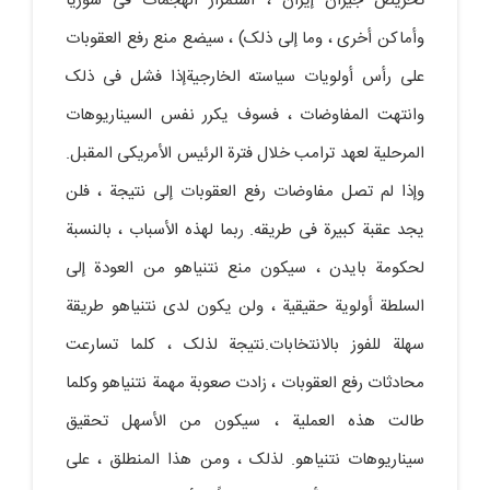
تحریض جیران إیران ، استمرار الهجمات فی سوریا
وأماکن أخرى ، وما إلى ذلک) ، سیضع منع رفع العقوبات
على رأس أولویات سیاسته الخارجیةإذا فشل فی ذلک
وانتهت المفاوضات ، فسوف یکرر نفس السیناریوهات
المرحلیة لعهد ترامب خلال فترة الرئیس الأمریکی المقبل.
وإذا لم تصل مفاوضات رفع العقوبات إلى نتیجة ، فلن
یجد عقبة کبیرة فی طریقه. ربما لهذه الأسباب ، بالنسبة
لحکومة بایدن ، سیکون منع نتنیاهو من العودة إلى
السلطة أولویة حقیقیة ، ولن یکون لدى نتنیاهو طریقة
سهلة للفوز بالانتخابات.نتیجة لذلک ، کلما تسارعت
محادثات رفع العقوبات ، زادت صعوبة مهمة نتنیاهو وکلما
طالت هذه العملیة ، سیکون من الأسهل تحقیق
سیناریوهات نتنیاهو. لذلک ، ومن هذا المنطلق ، على