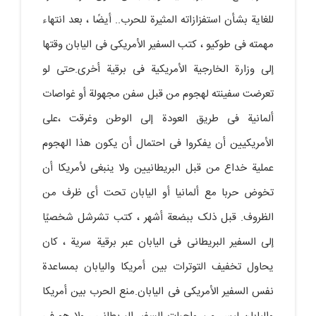
للغایة بشأن استفزازاته المثیرة للحرب.. أیضًا ، بعد انتهاء
مهمته فی طوکیو ، کتب السفیر الأمریکی فی الیابان وقتها
إلى وزارة الخارجیة الأمریکیة فی برقیة أخرى.حتى لو
تعرضت سفینته لهجوم من قبل سفن مجهولة أو غواصات
ألمانیة فی طریق العودة إلى الوطن وغرقت ،على
الأمریکیین أن یفکروا فی احتمال أن یکون هذا الهجوم
عملیة خداع من قبل البریطانیین ولا ینبغی لأمریکا أن
تخوض حربا مع ألمانیا أو الیابان تحت أی ظرف من
الظروف. قبل ذلک ببضعة أشهر ، کتب تشرشل شخصیًا
إلى السفیر البریطانی فی الیابان عبر برقیة سریة ، کان
یحاول تخفیف التوترات بین أمریکا والیابان بمساعدة
نفس السفیر الأمریکی فی الیابان.منع الحرب بین أمریکا