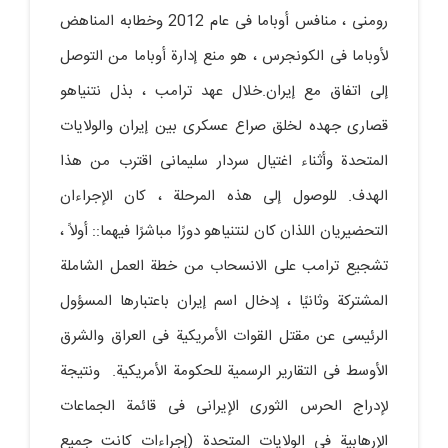
رومنی ، منافس أوباما فی عام 2012 وخطابه المناهض
لأوباما فی الکونجرس ، هو منع إدارة أوباما من التوصل
إلى اتفاق مع إیران.خلال عهد ترامب ، بذل نتنیاهو
قصارى جهده لخلق صراع عسکری بین إیران والولایات
المتحدة وأثناء اغتیال سردار سلیمانی اقترب من هذا
الهدف. للوصول إلى هذه المرحلة ، کان الإجراءان
التحضیریان اللذان کان لنتنیاهو دورًا مباشرًا فیهما:: أولاً ،
تشجیع ترامب على الانسحاب من خطة العمل الشاملة
المشترکة وثانیًا ، إدخال اسم إیران باعتبارها المسؤول
الرئیسی عن مقتل القوات الأمریکیة فی العراق والشرق
الأوسط فی التقاریر الرسمیة للحکومة الأمریکیة. ونتیجة
لإدراج الحرس الثوری الإیرانی فی قائمة الجماعات
الإرهابیة فی الولایات المتحدة (إجراءات کانت جمیع