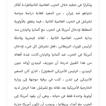
وتکرارًا فی خطبه خلال الحرب العالمیة الثانیةلقراءة أفکار
نتنیاهو ضد إیران ، من المفید للغایة دراسة سیاسة
تشرشل فی الحرب العالمیة الثانیة ، فیما یتعلق بالأولویة
المطلقة لإدخال أمریکا فی الحرب مع ألمانیا والیابان.منذ
بدایة الحرب العالمیة الثانیة ، کقائد للبحریة ولاحقًا
کرئیس للوزراء البریطانی ، فعل تشرشل کل شیء لإدخال
أمریکا فی الحرب ضد ألمانیا والیابان.کانت شدة أفعاله
من هذا القبیل لدرجة أن جوزیف کینیدی (والد جون
کینیدی ، الرئیس الأمریکی المقتول) ، الذی کان السفیر
الأمریکی فی لندن ، کتب فی برقیة موجهة إلى وزارة
الخارجیة الأمریکیة بعد لقائه مع تشرشل: هذا الرجل لدیه
أولویة واحدة فقط فی حیاته ، وهی أن یقود أمریکا إلى
الحرب مع أعداء بریطانیا ، ویجب أن تکون أمریکا حذرة