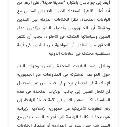
أیضًا إلى جو بایدن باعتباره "صدیقًا قدیمًا"، على الرغم من
أنه أعلن ظاهریًا استعداد الصین للتعایش السلمی مع
الولایات المتحدة، نظرًا للخلافات المزمنة بین البلدین
وحقیقة أن الجمهوریین وأعضاء الناتو یؤکدون عداء
الصین وسیاساتها المتمثلة فی الاحتواء، یجب أن ننتظر
التحقق من التفاعل أو المواجهة بین البلدین فی أزمة
مستقبلیة محتملة فی العلاقات الدولیة.
وتبادل زعیما الولایات المتحدة والصین وجهات النظر
حول المواقف المشترکة فی المفاوضات مع الجمهوریة
الإسلامیة فی اجتماع برجام فی فیینا. من غیر المحتمل
أن تنحاز الصین إلى جانب الولایات المتحدة فی هذه
المناسبة، لکن المعیار الأول فی "قمة فیینا" الهادفة إلى
رفع العقوبات الأمریکیة عن جمهوریة الإسلامیة الإیرانیة
هو نتیجة المکالمة الهاتفیة التی أجراها السید بایدن مع
السید شی جین بینغ. فی المواءمة أو استمرار الخلافات