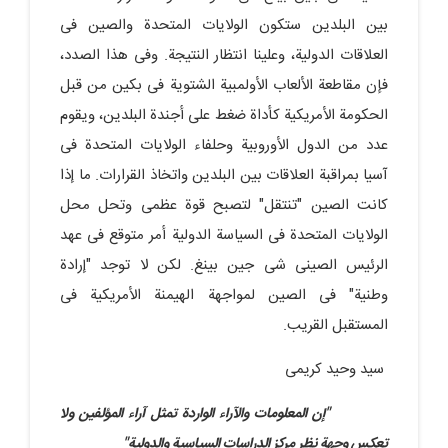
بین البلدین ستکون الولایات المتحدة والصین فی
العلاقات الدولیة، وعلینا انتظار النتیجة. وفی هذا الصدد،
فإن مقاطعة الألعاب الأولمبیة الشتویة فی بکین من قبل
الحکومة الأمریکیة کأداة ضغط على أجندة البلدین، ویقوم
عدد من الدول الأوروبیة وحلفاء الولایات المتحدة فی
آسیا بمراقبة العلاقات بین البلدین واتخاذ القرارات. ما إذا
کانت الصین "تنتقل" لتصبح قوة عظمى وتحل محل
الولایات المتحدة فی السیاسة الدولیة أمر متوقع فی عهد
الرئیس الصینی شی جین بینغ. لکن لا توجد "إرادة
وطنیة" فی الصین لمواجهة الهیمنة الأمریکیة فی
المستقبل القریب.
سید وحید کریمی
"إن المعلومات والآراء الواردة تمثل آراء المؤلفین ولا
تعکس وجهة نظر مرکز الدراسات السیاسیة والدولیة"