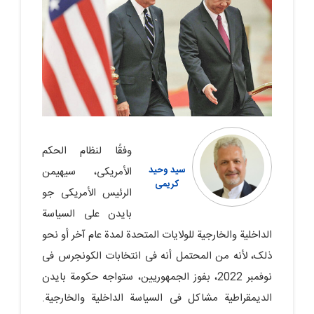
وفقًا لنظام الحکم
سید وحید
الأمریکی، سیهیمن
کریمی
الرئیس الأمریکی جو
بایدن على السیاسة
الداخلیة والخارجیة للولایات المتحدة لمدة عام آخر أو نحو
ذلک، لأنه من المحتمل أنه فی انتخابات الکونجرس فی
نوفمبر 2022، بفوز الجمهوریین، ستواجه حکومة بایدن
الدیمقراطیة مشاکل فی السیاسة الداخلیة والخارجیة.