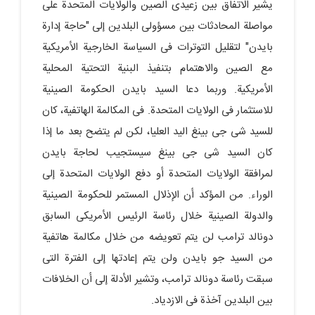
یشیر الاتفاق بین زعیدی الصین والولایات المتحدة على
مواصلة المحادثات بین مسؤولی البلدین إلى "حاجة إدارة
بایدن" لتقلیل التوترات فی السیاسة الخارجیة الأمریکیة
مع الصین والاهتمام بتنفیذ البنیة التحتیة المحلیة
الأمریکیة. وربما دعا السید بایدن الحکومة الصینیة
للاستثمار فی الولایات المتحدة. فی المکالمة الهاتفیة، کان
للسید شی جی بینغ الید العلیا، لکن لم یتضح بعد ما إذا
کان السید شی جی بینغ سیستجیب لحاجة بایدن
لمرافقة الولایات المتحدة أو دفع الولایات المتحدة إلى
الوراء. من المؤکد أن الإذلال المستمر للحکومة الصینیة
والدولة الصینیة خلال رئاسة الرئیس الأمریکی السابق
دونالد ترامب لن یتم تعویضه من خلال مکالمة هاتفیة
من السید جو بایدن ولن یتم إعادتها إلى الفترة التی
سبقت رئاسة دونالد ترامب، وتشیر الأدلة إلى أن الخلافات
بین البلدین آخذة فی الازدیاد.