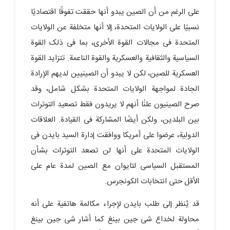
على الرغم من أن الصین یبدو أنها حققت تفوقًا اقتصادیًا
نسبیًا على الولایات المتحدة، إلا أنها متخلفة عن الولایات
المتحدة فی مجالات القوة الأخرى، بما فی ذلک القوة
السیاسیة والثقافیة والعسکریة والقوة الناعمة. تتزاید القوة
العسکریة للصین، لکن لا یبدو أن الصینیین لدیهم الإرادة
الجادة لمواجهة الولایات المتحدة بشکل شامل، وقد
صرح الصینیون علنًا أنهم لا یریدون فقط تصعید التوترات
بین البلدین، ولکن أیضًا المشارکة فی القیادة. العلاقات
الدولیة، عرضوا على أمریکا ووافقت إدارة السید بایدن فی
الولایات المتحدة على أنها لن تصعد التوترات بشأن
المستقبل السیاسی لتایوان مع الصین لمدة عام على
الأقل حتى انتخابات الکونجرس.
قد یُنظر إلى طلب بایدن لإجراء مکالمة هاتفیة على أنه
محاولة لخداع شی جین بینغ کما أشار شی جین بینغ