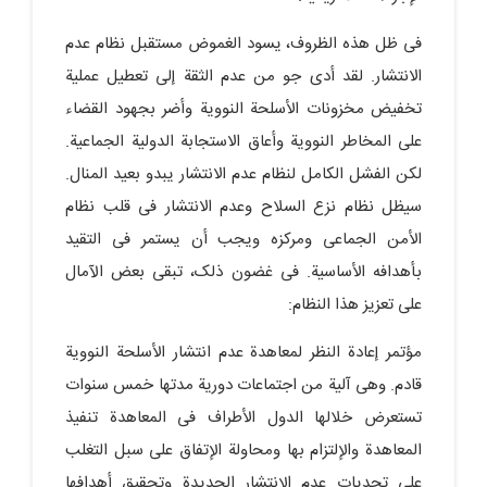
فی ظل هذه الظروف، یسود الغموض مستقبل نظام عدم
الانتشار. لقد أدى جو من عدم الثقة إلى تعطیل عملیة
تخفیض مخزونات الأسلحة النوویة وأضر بجهود القضاء
على المخاطر النوویة وأعاق الاستجابة الدولیة الجماعیة.
لکن الفشل الکامل لنظام عدم الانتشار یبدو بعید المنال.
سیظل نظام نزع السلاح وعدم الانتشار فی قلب نظام
الأمن الجماعی ومرکزه ویجب أن یستمر فی التقید
بأهدافه الأساسیة. فی غضون ذلک، تبقى بعض الآمال
على تعزیز هذا النظام:
مؤتمر إعادة النظر لمعاهدة عدم انتشار الأسلحة النوویة
قادم. وهی آلیة من اجتماعات دوریة مدتها خمس سنوات
تستعرض خلالها الدول الأطراف فی المعاهدة تنفیذ
المعاهدة والإلتزام بها ومحاولة الإتفاق على سبل التغلب
على تحدیات عدم الإنتشار الجدیدة وتحقیق أهدافها