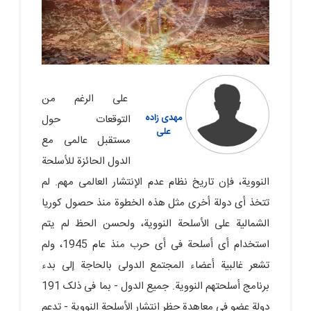
على الرغم من
مهدی زاده
التوقعات حول
علی
مستقبل عالمی مع
الدول الحائزة للأسلحة
النوویة، فإن تاریخ نظام عدم الإنتشار العالمی مهم. لم
تتخذ أی دولة أخرى مثل هذه الخطوة منذ حصول کوریا
الشمالیة على الأسلحة النوویة، ولحسن الحظ لم یتم
استخدام أی أسلحة فی أی حرب منذ عام 1945، ولم
تشعر غالبیة أعضاء المجتمع الدولی بالحاجة إلى بدء
برنامج أسلحتهم النوویة. جمیع الدول - بما فی ذلک 191
دولة عضو فی معاهدة حظر انتشار الأسلحة النوویة - تدعم