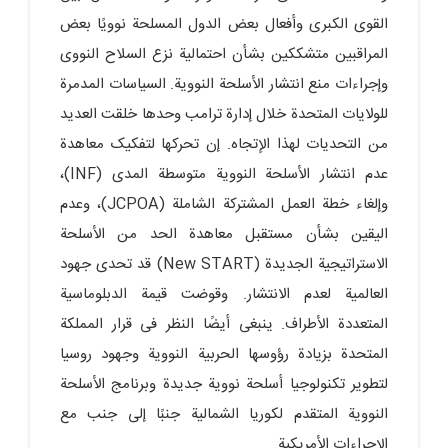
القوى الکبرى وأفعال بعض الدول المسلحة نوویًا بعض
المراقبین متشککین بشأن احتمالیة نزع السلاح النووی
وإجراءات منع انتشار الأسلحة النوویة. السیاسات المدمرة
للولایات المتحدة خلال إدارة ترامب وحدها خلقت العدید
من التحدیات لهذا الإتجاه. إن تحرکها لتفکیک معاهدة
عدم انتشار الأسلحة النوویة متوسطة المدى (INF)،
وإلغاء خطة العمل المشترکة الشاملة (JCPOA)، وعدم
الیقین بشأن مستقبل معاهدة الحد من الأسلحة
الاستراتیجیة الجدیدة (New START) قد تحدى جهود
العالمیة لعدم الانتشار. وقوضت قیمة الدبلوماسیة
المتعددة الأطراف. ینبغی أیضًا النظر فی قرار المملکة
المتحدة بزیادة رؤوسها الحربیة النوویة وجهود روسیا
لتطویر تکنولوجیا أسلحة نوویة جدیدة وبرنامج الأسلحة
النوویة المتقدم لکوریا الشمالیة جنبًا إلى جنب مع
الإجراءات الأمریکیة.