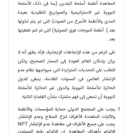
المعاهدة أنظمة أسلحة البلدین (بما فی ذلک الأسلحة
النوویة غیر الاستراتیجیة والصواریخ التقلیدیة بعیدة
المدى والأنظمة الأسرع من الصوت) التی لم یتم تناولها
بعد.). أنظمة الموجات فوق الصوتیة) التی لم تتم تغطیتها
بعد.
على الرغم من هذه الإتجاهات الإیجابیة، فإنّه یظهر أنه لا
یزال بإمکان العالم العودة إلى المسار الصحیح، ولکن
للتغلب على التحدیات المتزایدة التی سیواجهها نظام عدم
الإنتشار العالمی فی السنوات القادمة، ینبغی للدول
الحائزة للأسلحة النوویة والدول غیر الحائزة للأسلحة
النوویة أن تسعى إلى فهم مشترک بشأن القضایا التالیة:
یجب على المجتمع الدولی حمایة المؤسسات والأنظمة
والآلیات المتعددة الأطراف لنزع السلاح وعدم الإنتشار.
یجب على جمیع الأطراف فی معاهدة عدم الإنتشار NPT
الإلتزام بأهداف المعاهدة. إن الإلتزام رفیع المستوى