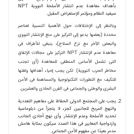
بأهداف معاهدة عدم انتشار الأسلحة النوویة NPT
سیفید النظام ومؤتمر الإستعراض المقبل.
وبالنظر إلى الإختلافات حول الأهمیة النسبیة لعناصر
محددة (بعضها یدعو إلى الترکیز على منع الإنتشار النووی
والبعض الآخر مع نزع السلاح)، ینبغی للأطراف فی
معاهدة عدم الإنتشار NPT الترکیز على مجالات الإتفاق
التی تشمل الأساس المنطقی للمعاهدة (أی تجنب
مخاطر الحرب النوویة). لکن یجب إحیاء أهدافها ولغتها
للتکیف مع التطورات التکنولوجیة والمساهمة فی الأمن
البشری والوطنی والجماعی فی القرن الحادی والعشرین.
یجب على المجتمع الدولی الحفاظ على مفاهیم التعددیة
والنهج المربح للجانبین کجزء لا یتجزأ من دبلوماسیة
تحدید الأسلحة وعدم الإنتشار. وأی نهج أحادی الجانب
وازدواجیة المعاییر فی هذا الصدد سیکون بمثابة هامش
مدمر بعیدًا عن مفهوم الأمن الجماعی.