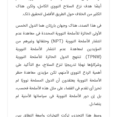
أیضًا هدف نزع السلاح النووی الکامل، ولکن هناک
الکثیر من الخلاف حول الطریق الأفضل لتحقیق ذلک.
فی هذا الصدد، هناک وجهان بارزتان هما الدول الخمس
الأولى الحائزة للأسلحة النوویة المحددة فی معاهدة عدم
انتشار الأسلحة النوویة (NPT) وحلفائها وغیرهم من
المؤیدین لمعاهدة عدم انتشار الأسلحة النوویة
(TPNW). تنتهج الدول الحائزة للأسلحة النوویة
وشرکاؤها نهجًا تدریجیًا لنزع السلاح، مع التأکید على
أهمیة الردع النووی لأمنهم، لکن مؤیدی معاهدة حظر
الأسلحة النوویة یعتقدون أن الدول المسلحة نوویًا لم
تحرز أی تقدم فی القضاء على مثل هذه الأسلحة فحسب،
بل إن دور الأسلحة النوویة فی سیاساتها الأمنیة لم
یتضاءل.
وسط هذا التحدی، ترکت التوترات واسعة النطاق بین