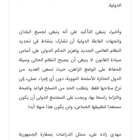
الدولیة.
وأخیرا، ینبغی التأکید على أنه ینبغی لجمیع البلدان
والجهات الفاعلة الدولیة أن تشارک بنشاط فی تحدید
النظام العالمی الجدید وتعزیز الحکم الدولی على أساس
سیادة القانون. لا ینبغی أن یصبح النظام الحالی وسیلة
للحفاظ على الوضع الراهن، حیث تسعى العدید من
الدول الحائزة للأسلحة النوویة، دون أی إجراء عملی، إلى
نزع سلاحها فقط. یتطلب الحد من التسلح قواعد واضحة
والتزاما راسخا بها، ویجب على المجتمع الدولی أن یکون
مستعدا لتطبیقها الجماعی، ولن یکون هذا سهلا أبدا.
مهدی زاده علی، ممثل الدراسات بسفارة الجمهوریة