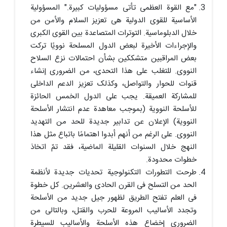
"مع القوة العظمى تأتی مسؤولیات کبیرة." المسؤولیة
الأساسیة للقوى الدولیة هی تعزیز السلام والأمن من
خلال الدبلوماسیة. التوترات المتصاعدة بین القوى الکبرى
والإجراءات الأخیرة لبعض الدول المسلحة نوویًا ترکت
بعض المراقبین متشککین بشأن احتمالات نزع السلاح
النووی. للتغلب على هذا التحدی، من الضروری إنشاء
قنوات للحوار والتواصل، وکذلک تعزیز الدعم الداخلی
للمشارکة العمیقة. یجب على الدول الخمس الحائزة
للأسلحة النوویة (بموجب معاهدة عدم انتشار الأسلحة
النوویة) الإعلان عن تدابیر جدیدة للحد من التهدید
النووی. على الرغم من أنهم أبدوا اهتمامًا باتباع مثل هذا
النهج خلال السنوات القلیلة الماضیة، فقد تمّ اتخاذ
خطوات محدودة.
طرحت التطورات التکنولوجیة تحدیات جدیدة لأنظمة
الحد من التسلح فی القرن الحادی والعشرین. کل خطوة
فی العلم تفتح الطریق لظهور جیل جدید من الأسلحة
وتجدد الأسالیب المروعة للحرب والقتل، وبالتالی من
الضروری إخضاع هذه الأسلحة والأسالیب للسیطرة