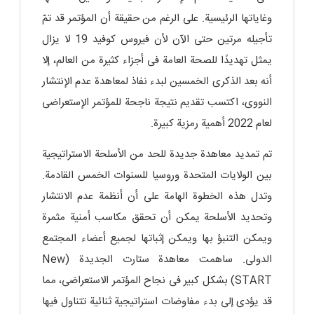
وغایاتها الرئیسیة. على الرغم من حقیقة أن المؤتمر قد تمّ
تأجیله مرتین حتى الآن لأن فیروس کوفید 19 لا یزال
یمثل تهدیدًا للصحة العامة فی أجزاء کثیرة من العالم، إلا
أنه بعد الذکرى الخمسین لبدء نفاذ لمعاهدة عدم الإنتشار
النووی، اکتسب تقدیم نتیجة ناجحة للمؤتمر الإستعراضی
لعام 2022 أهمیة رمزیة کبیرة.
تم تمدید معاهدة جدیدة للحد من الأسلحة الاستراتیجیة
بین الولایات المتحدة وروسیا للسنوات الخمس القادمة.
وتدل هذه الخطوة الهامة على أن أنظمة عدم الانتشار
وتحدید الأسلحة یمکن أن تحقق مکاسب أمنیة مثمرة
ویمکن التنبؤ بها ویمکن إثباتها لجمیع أعضاء المجتمع
الدولی. ساهمت معاهدة ستارت الجدیدة (New
START) بشکل کبیر فی نجاح المؤتمر الاستعراضی، مما
قد یؤدی إلى بدء مفاوضات استراتیجیة ثنائیة تتناول فیها