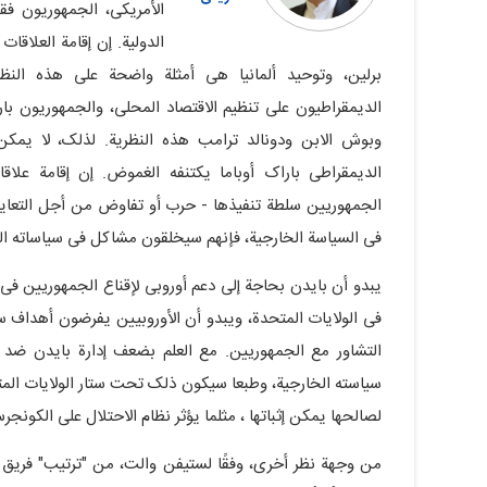
الأمریکی، الجمهوریون فق
الدولیة. إن إقامة العلاقات
برلین، وتوحید ألمانیا هی أمثلة واضحة على هذه النظری
الدیمقراطیون على تنظیم الاقتصاد المحلی، والجمهوریون بار
وبوش الابن ودونالد ترامب هذه النظریة. لذلک، لا یمکن
الدیمقراطی باراک أوباما یکتنفه الغموض. إن إقامة علاق
الجمهوریین سلطة تنفیذها - حرب أو تفاوض من أجل التعایش ا
فی السیاسة الخارجیة، فإنهم سیخلقون مشاکل فی سیاساته الد
یبدو أن بایدن بحاجة إلى دعم أوروبی لإقناع الجمهوریین فی ال
فی الولایات المتحدة، ویبدو أن الأوروبیین یفرضون أهداف سی
التشاور مع الجمهوریین. مع العلم بضعف إدارة بایدن ضد
سیاسته الخارجیة، وطبعا سیکون ذلک تحت ستار الولایات المتحدة
لصالحها یمکن إثباتها ، مثلما یؤثر نظام الاحتلال على الکونجر
من وجهة نظر أخرى، وفقًا لستیفن والت، من "ترتیب" فریق ا