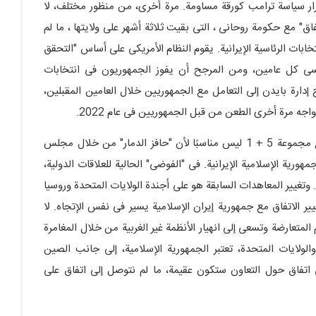
رار سیاسة ترامب کورقة مساومة. مرة أخرى، من منظور مختلف، لا
اق" مع حکومة روحانی ، التی بقیت ثلاثة أشهر على ولایتها ، ما لم
تخابات الرئاسیة الإیرانیة. یقوم النظام الأمریکی على أساس "التحقق
ا یغیر التوجه السیاسی کل عامین، ومن المرجح أن یفوز الجمهوریون فی انتخابات
لذلک تحتاج إدارة بایدن إلى التعامل مع الجمهوریین خلال العامین المقبلین،
ه مرة أخرى الطعن من قبل الجمهوریین فی عام 2022.
إن "الإطار" الحالی لمفاوضات جمهوریة الإسلامیة الإیرانیة مع مجموعة 5 + 1 لیس مناسبًا لأن "حافز الدمار" من خلال مجلس
هوریة الإسلامیة الإیرانیة. فی "الفوضى" الحالیة للعلاقات الدولیة،
 وتغییر المعاهدات السابقة هو على أجندة الولایات المتحدة وروسیا
ییر الاتفاق مع جمهوریة إیران الإسلامیة یسیر فی نفس الإتجاه. لا
 المتعارضة وتسعى إلى انهیار الأنظمة غیر الغربیة من خلال المغامرة
 والولایات المتحدة، تعتبر الجمهوریة الإسلامیة، إلى جانب الصین
لى اتفاق حول التعاون ستکون عقیمة، ما لم نتوصل إلى اتفاق على