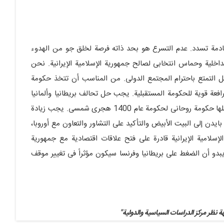
لقادمة تسدد. عدم التسرع هو بحد ذاته فرصة لخلق جو من الهدوء
الداخلیة وحماس انتخابی لصالح جمهوریة الإسلامیة الإیرانیة. نحن
جل التمتع باحترام المجتمع الدولی. من المناسب أن تتخذ حکومة
افعة قویة للحکومة المستقبلیة. یجب حل تحالف بریطانیا وألمانیا
وفرنسا ضد إیران. هذا هو أحد الإجراءات التی یمکن أن تسهلها حکومة روحانی لحکومة عام 1400 هجری شمسی. یجب زیادة
ایدن إلى البیت الأبیض والتأکید على التشاور والتعاون مع أوروبا،
إسلامیة الإیرانیة قادرة على فتح علاقات اقتصادیة مع جمهوریة
 یبدو أن الضغط على بریطانیا وفرنسا سیکون مؤثراً فی تغییر موقف
هة نظر مرکز الدراسات السیاسیة والدولیة"