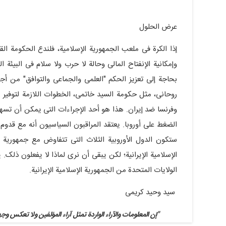
عرض الحلول
إذا الکرة فی ملعب الجمهوریة الإسلامیة، فلندع الحکومة ا
وإمکانیة الإنفتاح المالی وحالة لا حرب ولا سلام فی البیئة 
بحاجة إلى تعزیز الحکم "العلمی والجماعی والتوافق" من أ
روحانی، مثل حکومة السید خاتمی، الخطوات اللازمة لتوفیر ر
الضغط على أوروبا. یعتقد المراقبون السیاسیون أنه مع قدوم ب
ستکون الدول الأوروبیة الثلاث التی تتفاوض مع جمهوریة ال
الإسلامیة الإیرانیة؛ لکن یبقى أن نرى لماذا لا یفعلون ذلک.
الولایات المتحدة من الجمهوریة الإسلامیة الإیرانیة.
سید وحید کریمی
"إن المعلومات والآراء الواردة تمثل آراء المؤلفین ولا تعکس وج