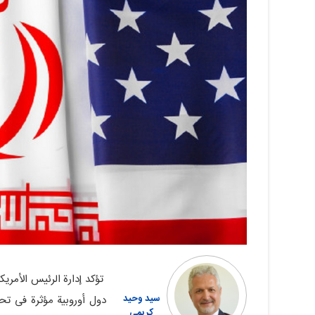
تؤکد إدارة الرئیس الأمریک
سید وحید
دول أوروبیة مؤثرة فی تحد
کریمی