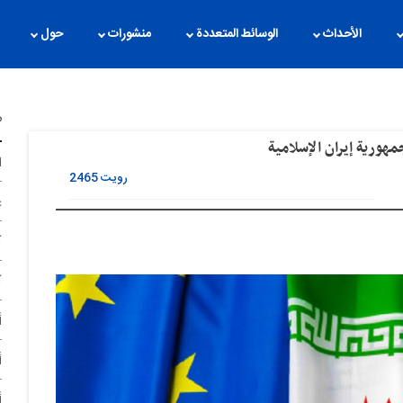
الأحداث
الوسائط المتعددة
منشورات
حول
م
ا
رویت
2465
غ
آ
آ
أ
أ
أ