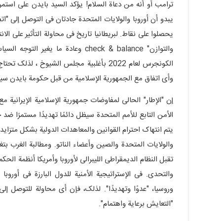
ترامب أو أنه من دعاة السلام! یؤکد السید بایدن على استم
یبدو أن أوروبا والولایات المتحدة جادتان فی التوصل إلى "اتف
یحصلوا على نقاط. لبریطانیا تاریخ فی محاولة التأثیر على الان
والتوازن" check & balance وعادة م
الکونجرس لعام 2022 بأغلبیة مجلس الشیوخ ، 
وأی اتفاق مع الجمهوریة الإسلامیة من قبل حکومة بایدن سیواج
الأمن التابع للأمم المتحدة سیظل دائمًا تهدیدًا مستمرًا ضد جم
یتم انتهاک احترام القوانین والمعاهدات الدولیة بشکل متزاید.
والولایات المتحدة والصین وأعضاء الناتو. ومطالبة الغرب بتغ
تقبل النظام الدیمقراطی اللیبرالی لأوروبا وأمریکا أنظمة الحکم
والتحدی. فی الإستراتیجیة الأمنیة للدول البارزة فی أوروبا
وروسیا، "عدوًا وتهدیدًا". لذلک، فإن أی محاولة للتوصل إ
"التعایش برعایة واهتمام".