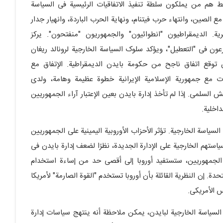
ط هم من یملکون سلطة تنفیذ الاتفاقیات الرئیسیة فی السیاسة
 مع الصین، وانتهاء حرب فیتنام، ونهایة الحرب الباردة، وانهیار جدار
ة. الدیمقراطیون "انطوائیون" والجمهوریون "منفتحون". یرکز
عون فی "التعطیل"، ویؤکد سلوک السیاسة الخارجیة لرونالد ریغان
 توقع اتفاق ناجح من حکومة بایدن الدیمقراطیة. الإتفاق مع
ات مع جمهوریة الإسلامیة الإیرانیة خطوة عظیمة وهامة، ولدى
لسلمی. إذا لم تأخذ إدارة بایدن بعین الإعتبار آراء الجمهوریین
اخلیة.
سیاسة الخارجیة. تؤثر الأحزاب الأوروبیة الیمینیة على الجمهوریین
استهم الخارجیة على الإدارة الجدیدة، نظرًا لضعف إدارة بایدن فی
 الجمهوریین، ستستفید أوروبا إلى أقصى حد من إساءة استخدام
. إن النظریة القائلة بأن أوروبا تستخدم "القوة الصارمة" لأمریکا
س الأمریکی.
لسیاسة الخارجیة لبایدن، یمکن ملاحظة أنه ینتهج سیاسات إدارة