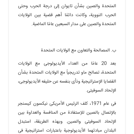
المتحدة والصین بشأن تایوان إلى درجة الحرب وحتى
الحرب النوویة، وکانت دائمًا أهم قضیة بین الولایات
المتحدة والصین على مدار السبعین عامًا الماضیة.
ب. المصالحة والتعاون مع الولایات المتحدة
بعد 20 عامًا من العداء الأیدیولوجی مع الولایات
المتحدة، تصالح ماو تدریجیاً مع الولایات المتحدة بشأن
القضایا الإستراتیجیة ونأى بنفسه عن حلیفه الأیدیولوجی،
الإتحاد السوفیتی.
فی عام 1971، کلف الرئیس الأمریکی نیکسون کیسنجر
بالإتصال بالصین للإستفادة من المنافسة والعداوة بین
الإتحاد السوفیتی والصین. وبهذه الطریقة، استبدل
البلدان مبادئهما الأیدیولوجیة باعتبارات استراتیجیة فی