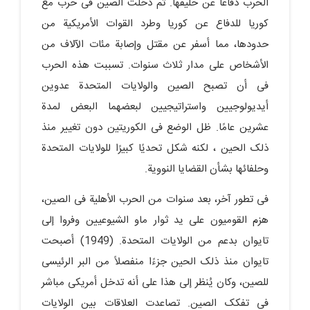
الحرب دفاعًا عن حلیفها. ثم دخلت الصین فی حرب مع
کوریا للدفاع عن کوریا وطرد القوات الأمریکیة من
حدودها، مما أسفر عن مقتل وإصابة مئات الآلاف من
الأشخاص على مدار ثلاث سنوات. تسببت هذه الحرب
فی أن تصبح الصین والولایات المتحدة عدوین
أیدیولوجیین واستراتیجیین لبعضهما البعض لمدة
عشرین عامًا. ظل الوضع فی الکوریتین دون تغییر منذ
ذلک الحین ، لکنه شکل تحدیًا کبیرًا للولایات المتحدة
وحلفائها بشأن القضایا النوویة.
فی تطور آخر، بعد سنوات من الحرب الأهلیة فی الصین،
هزم القومیون على ید ثوار ماو الشیوعیین وفروا إلى
تایوان بدعم من الولایات المتحدة. (1949) أصبحت
تایوان منذ ذلک الحین جزءًا منفصلاً من البر الرئیسی
للصین، وکان یُنظر إلى هذا على أنه تدخل أمریکی مباشر
فی تفکک الصین. تصاعدت العلاقات بین الولایات