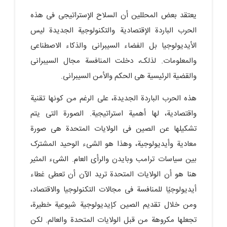
یعتقد بعض المحللین أن السلاح الإستراتیجی فی هذه
الحرب الباردة الإقتصادیة والتکنولوجیة الجدیدة لیس
الأیدیولوجیا بل الفضاء السیبرانی والذکاء الاصطناعی
والمعلومات. لذلک، دخلت المنافسة مجال السیبرانی
والقضیة الرئیسیة هی الحکم والأمن السیبرانی.
هذه الحرب الباردة الجدیدة، على الرغم من کونها تقنیة
واقتصادیة، لها أهمیة استراتیجیة. الصورة التی یتم
تشکیلها عن الصین فی الولایات المتحدة هی صورة
معادیة وأیدیولوجیة، وهذا هو الشیء الوحید المشترک
بین سیاسات ترامب وبایدن والرأی العام. الشیء المثیر
هنا هو أن الولایات المتحدة ترید الآن أن تعطی غطاء
أیدیولوجیًا للمنافسة فی مجالات التکنولوجیا والاقتصاد،
ومن خلال تقدیم الصین کإیدیولوجیة شیوعیة خطیرة،
تجعلها مکروهة من قبل الولایات المتحدة والعالم. لکن