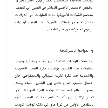
للولایات المتحدة سینخفض بمقدار 500 ملیار دولار إذا
انخفض الاستثمار الأجنبی المباشر فی الصین إلى النصف.
ستخسر الشرکات الأمریکیة مئات الملیارات من الدولارات
إذا تم تخفیض الاستثمار الأمریکی فی الصین أو زیادة
الرسوم الجمرکیة من قبل البلدین.
و- المواجهة الإستراتیجیة
إذا سعت الولایات المتحدة إلى إعطاء وجه أیدیولوجی
للخلافات بین البلدین ووضعت فکرة الصین الشیوعیة
والشمولیة ضد فکرة الغرب اللیبرالی والدیمقراطی، فإن
احتمال نشوب صراع خطیر بین البلدین سوف یشتد،
وسیرى العالم قوة صاعدة تواجه القوة المهیمنة. لکن
تجدر الإشارة إلى أنه لا ینبغی مقارنة الصین الیوم
بالعقدین الأولین من ثورة ماو. فی ذلک الوقت، قاومت