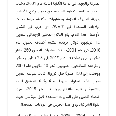
المعرفة والجهد. فی بدایة الألفیة الثالثة عام 2001، دخلت
الصین منظمة التجارة العالمیة من خلال وضع الأساس
وتهیئة الظروف اللازمة ومشاورات مکثفة، بینما دخلت
الولایات المتحدة فی "WAR"، أی حرب فی الشرق
الأوسط. هذا العام، بلغ الناتج المحلی الإجمالی للصین
1.3 تریلیون دولار، بزیادة عشرة أضعاف بحلول عام
2018. فی عام 2001، بلغت صادرات الصین 250 ملیار
دولار، والتی وصلت فی عام 2019 إلى 2.3 تریلیون دولار.
وبلغ عدد السائحین الصینیین نحو 10 ملایین عام 2000
ووصلت إلى 150 ملیونًا قبل کورونا. کانت سیاسة الصین
خلال هذه السنوات جهدًا بطیئًا وثابتًا لتحقیق النمو
والتنمیة والعلوم والتکنولوجیا. فی عام 2015، تفوق
اقتصاد الصین على الولایات المتحدة لأول مرة من حیث
القوة الشرائیة، ودق هذا الجرس فی الولایات المتحدة.