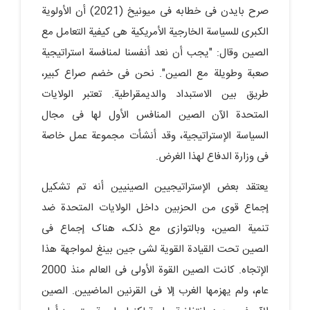
صرح بایدن فی خطابه فی میونیخ (2021) أن الأولویة
الکبرى للسیاسة الخارجیة الأمریکیة هی کیفیة التعامل مع
الصین وقال: "یجب أن نعد أنفسنا لمنافسة استراتیجیة
صعبة وطویلة مع الصین". نحن فی خضم صراع کبیر،
طریق بین الاستبداد والدیمقراطیة. تعتبر الولایات
المتحدة الآن الصین المنافس الأول لها فی مجال
السیاسة الإستراتیجیة، وقد أنشأت مجموعة عمل خاصة
فی وزارة الدفاع لهذا الغرض.
یعتقد بعض الإستراتیجیین الصینیین أنه تم تشکیل
إجماع قوی من الحزبین داخل الولایات المتحدة ضد
تنمیة الصین، وبالتوازی مع ذلک، هناک إجماع فی
الصین تحت القیادة القویة لشی جین بینغ لمواجهة هذا
الإتجاه. کانت الصین القوة الأولى فی العالم منذ 2000
عام، ولم یهزمها الغرب إلا فی القرنین الماضیین. الصین