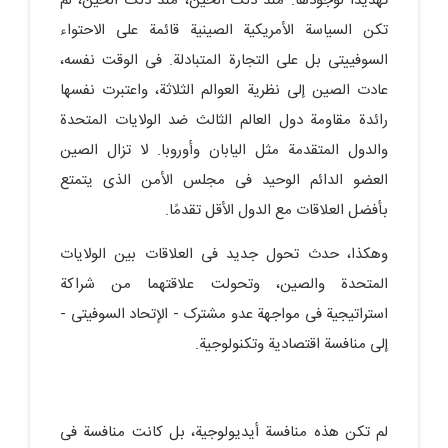
تهدیدًا لوجودها. منذ ذلک الحین، منذ ذلک الحین، لم
تکن السیاسة الأمریکیة الصینیة قائمة على الاحتواء
السوفییتی بل على التجارة المتبادلة. فی الوقت نفسه،
عادت الصین إلى نظریة العوالم الثلاثة، واعتبرت نفسها
رائدة مقاومة دول العالم الثالث ضد الولایات المتحدة
والدول المتقدمة مثل الیابان وأوروبا. لا تزال الصین
العضو الدائم الوحید فی مجلس الأمن الذی یتمتع
بأفضل العلاقات مع الدول الأقل تقدمًا.
وهکذا، حدث تحول جدید فی العلاقات بین الولایات
المتحدة والصین، وتحولت علاقتهما من شراکة
استراتیجیة فی مواجهة عدو مشترک - الإتحاد السوفیتی -
إلى منافسة اقتصادیة وتکنولوجیة.
لم تکن هذه منافسة أیدیولوجیة، بل کانت منافسة فی