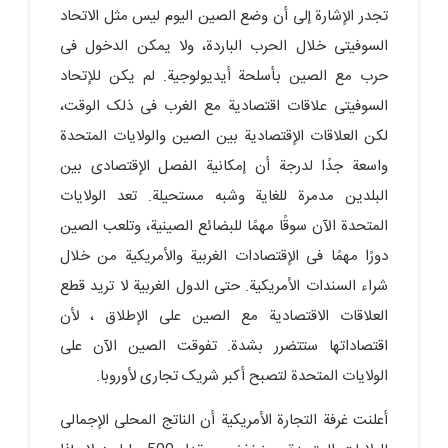
تجدر الإشارة إلى أن وضع الصین الیوم لیس مثل الاتحاد
السوفیتی خلال الحرب الباردة، ولا یمکن الدخول فی
حرب مع الصین بأسلحة أیدیولوجیة. لم یکن للإتحاد
السوفیتی علاقات اقتصادیة مع الغرب فی ذلک الوقت،
لکن العلاقات الإقتصادیة بین الصین والولایات المتحدة
واسعة جدًا لدرجة أن إمکانیة الفصل الإقتصادی بین
البلدین مدمرة للغایة وشبه مستحیلة. تعد الولایات
المتحدة الآن سوقًا مهمًا للبضائع الصینیة، وتلعب الصین
دورًا مهمًا فی الإقتصادات الغربیة والأمریکیة من خلال
شراء السندات الأمریکیة. حتى الدول الغربیة لا ترید قطع
العلاقات الاقتصادیة مع الصین على الإطلاق ، لأن
اقتصاداتها ستتضرر بشدة. تفوقت الصین الآن على
الولایات المتحدة لتصبح أکبر شریک تجاری لأوروبا.
أعلنت غرفة التجارة الأمریکیة أن الناتج المحلی الإجمالی