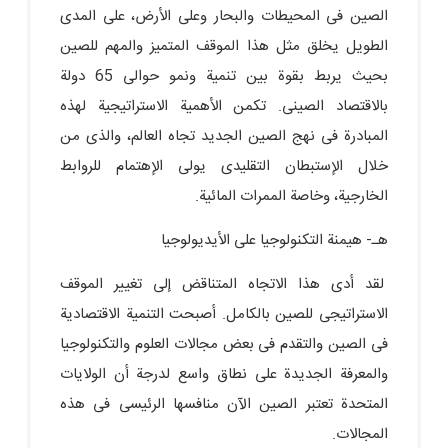
الصین فی المحیطات والبحار وعلى الأرض، على المدى
الطویل یخلق مثل هذا الموقف المتمیز والمهم للصین
بحیث یربط بقوة بین تنمیة ونمو حوالی 65 دولة
بالاقتصاد الصینی. تکمن الأهمیة الاستراتیجیة لهذه
المبادرة فی نهج الصین الجدید تجاه العالم، والذی من
خلال الإستبطان التقلیدی یولی الإهتمام للروابط
الخارجیة، وخاصة الممرات المائیة.
هـ- هیمنة التکنولوجیا على الأیدیولوجیا
لقد أدى هذا الاتجاه المتناقض إلى تغییر الموقف
الاستراتیجی للصین بالکامل. أصبحت التنمیة الاقتصادیة
فی الصین والتقدم فی بعض مجالات العلوم والتکنولوجیا
والمعرفة الجدیدة على نطاق واسع لدرجة أن الولایات
المتحدة تعتبر الصین الآن منافسها الرئیسی فی هذه
المجالات.