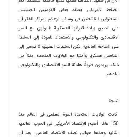
الآن فی صعود، انتفاضة سلمیة لکنها حاسمة ستصمد أمام
الضغط الأمریکی. یعتقد بعض القومیین الصینیین
المتطرفین الناشطین فی وسائل الإعلام ومراکز الفکر أن
على الصین زیادة قدراتها العسکریة بالتوازی مع النمو
الاقتصادی والتکنولوجی والاستعداد للعودة إلى السلطة
على الساحة العالمیة. لکن السلطات الصینیة لا تسعى إلى
التنافس عسکریًا وأمنیًا مع الولایات المتحدة. بدلاً من
ذلک، یریدون ظروفًا هادئة للنمو الاقتصادی والتکنولوجی
لبلدهم.
نتیجة:
کانت الولایات المتحدة القوة العظمى فی العالم منذ
150 عامًا. أصبح الإقتصاد الأمریکی فی الحرب العالمیة
الثانیة وحدها حوالی نصف الاقتصاد العالمی. بعد أن