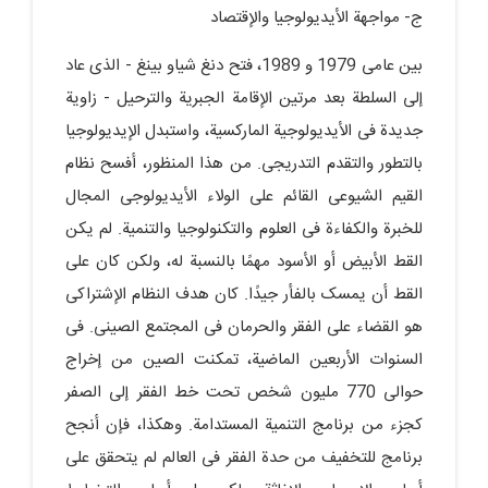
ج- مواجهة الأیدیولوجیا والإقتصاد
بین عامی 1979 و 1989، فتح دنغ شیاو بینغ - الذی عاد
إلى السلطة بعد مرتین الإقامة الجبریة والترحیل - زاویة
جدیدة فی الأیدیولوجیة المارکسیة، واستبدل الإیدیولوجیا
بالتطور والتقدم التدریجی. من هذا المنظور، أفسح نظام
القیم الشیوعی القائم على الولاء الأیدیولوجی المجال
للخبرة والکفاءة فی العلوم والتکنولوجیا والتنمیة. لم یکن
القط الأبیض أو الأسود مهمًا بالنسبة له، ولکن کان على
القط أن یمسک بالفأر جیدًا. کان هدف النظام الإشتراکی
هو القضاء على الفقر والحرمان فی المجتمع الصینی. فی
السنوات الأربعین الماضیة، تمکنت الصین من إخراج
حوالی 770 ملیون شخص تحت خط الفقر إلى الصفر
کجزء من برنامج التنمیة المستدامة. وهکذا، فإن أنجح
برنامج للتخفیف من حدة الفقر فی العالم لم یتحقق على