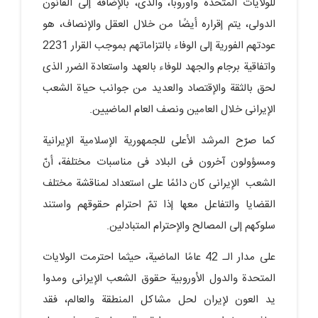
للولایات المتحدة وأوروبا، والذی، بالإضافة إلى القانون
الدولی، یتم إقراره أیضًا من خلال العقل والإنصاف، هو
عودتهم الفوریة إلى الوفاء بالتزاماتهم بموجب القرار 2231
واتفاقیة برجام والجهد للوفاء بالعهد واستعادة الضرر الذی
لحق بالثقة والإقتصاد والعدید من جوانب حیاة الشعب
الإیرانی خلال العامین ونصف العام الماضیین.
کما صرّح المرشد الأعلى للجمهوریة الإسلامیة الإیرانیة
ومسؤولون آخرون فی البلاد فی مناسبات مختلفة، أنّ
الشعب الإیرانی کان دائمًا على استعداد لمناقشة مختلف
القضایا والتفاعل معها إذا تمّ احترام حقوقهم واستند
سلوکهم إلى المصالح والإحترام المتبادلین.
على مدار الـ 42 عامًا الماضیة، حیثما احترمت الولایات
المتحدة والدول الأوروبیة حقوق الشعب الإیرانی ومدوا
ید العون لإیران لحل مشاکل المنطقة والعالم، فقد