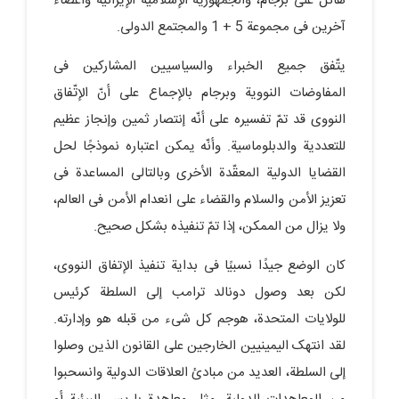
هائل على برجام، والجمهوریة الإسلامیة الإیرانیة وأعضاء
آخرین فی مجموعة 5 + 1 والمجتمع الدولی.
یتّفق جمیع الخبراء والسیاسیین المشارکین فی
المفاوضات النوویة وبرجام بالإجماع على أنّ الإتّفاق
النووی قد تمّ تفسیره على أنّه إنتصار ثمین وإنجاز عظیم
للتعددیة والدبلوماسیة. وأنّه یمکن اعتباره نموذجًا لحل
القضایا الدولیة المعقّدة الأخرى وبالتالی المساعدة فی
تعزیز الأمن والسلام والقضاء على انعدام الأمن فی العالم،
ولا یزال من الممکن، إذا تمّ تنفیذه بشکل صحیح.
کان الوضع جیدًا نسبیًا فی بدایة تنفیذ الإتفاق النووی،
لکن بعد وصول دونالد ترامب إلى السلطة کرئیس
للولایات المتحدة، هوجم کل شیء من قبله هو وإدارته.
لقد انتهک الیمینیین الخارجین على القانون الذین وصلوا
إلى السلطة، العدید من مبادئ العلاقات الدولیة وانسحبوا