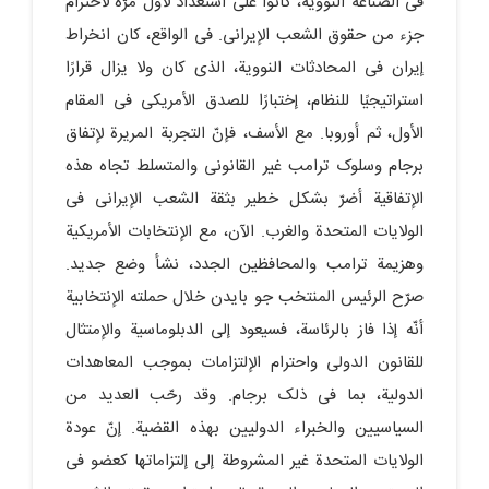
فی الصناعة النوویة، کانوا على استعداد لأول مرّة لاحترام
جزء من حقوق الشعب الإیرانی. فی الواقع، کان انخراط
إیران فی المحادثات النوویة، الذی کان ولا یزال قرارًا
استراتیجیًا للنظام، إختبارًا للصدق الأمریکی فی المقام
الأول، ثم أوروبا. مع الأسف، فإنّ التجربة المریرة لإتفاق
برجام وسلوک ترامب غیر القانونی والمتسلط تجاه هذه
الإتفاقیة أضرّ بشکل خطیر بثقة الشعب الإیرانی فی
الولایات المتحدة والغرب. الآن، مع الإنتخابات الأمریکیة
وهزیمة ترامب والمحافظین الجدد، نشأ وضع جدید.
صرّح الرئیس المنتخب جو بایدن خلال حملته الإنتخابیة
أنّه إذا فاز بالرئاسة، فسیعود إلى الدبلوماسیة والإمتثال
للقانون الدولی واحترام الإلتزامات بموجب المعاهدات
الدولیة، بما فی ذلک برجام. وقد رحّب العدید من
السیاسیین والخبراء الدولیین بهذه القضیة. إنّ عودة
الولایات المتحدة غیر المشروطة إلى إلتزاماتها کعضو فی