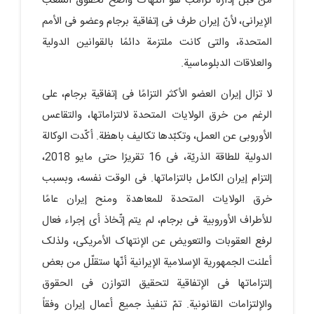
من قبل إدارة ترامب هو انتهاک واضح لحقوق الشعب
الإیرانی، لأنّ إیران طرف فی إتفاقیة برجام وعضو فی الأمم
المتحدة، والتی کانت ملتزمة دائمًا بالقوانین الدولیة
والعلاقات الدبلوماسیة.
لا تزال إیران العضو الأکثر التزامًا فی إتفاقیة برجام، على
الرغم من خرق الولایات المتحدة لالتزاماتها، والتقاعس
الأوروبی عن العمل، وتکبّدها تکالیف باهظة. أکّدت الوکالة
الدولیة للطاقة الذریّة، فی 16 تقریرًا حتى مایو 2018،
إلتزام إیران الکامل بالتزاماتها. فی الوقت نفسه، وبسبب
خرق الولایات المتحدة للمعاهدة ومنح إیران عامًا
للأطراف الأوروبیة فی برجام، لم یتم إتّخاذ أی إجراء فعال
لرفع العقوبات والتعویض عن الإنتهاک الأمریکی، ولذلک
أعلنت الجمهوریة الإسلامیة الإیرانیة أنّها ستقلّل من بعض
إلتزاماتها فی الإتفاقیة لتحقیق التوازن فی الحقوق
والإلتزامات القانونیة. تمّ تنفیذ جمیع أعمال إیران وفقاً