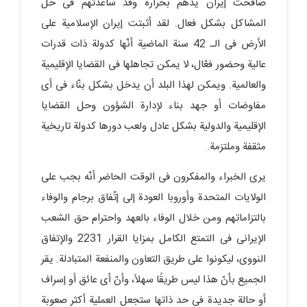
صافحت إیران یدهم بحرارة وقد ساعدتهم فی حل
المشاکل بشکل فعال. لقد أثبتت إیران الإسلامیة على
الأرض فی الـ 42 سنة الماضیة أنّها کدولة ذات قدرات
عالیة وحضور فعّال، لا یمکن تجاهلها فی القضایا الإقلیمیة
والعالمیة. ویمکن لهذا البلد أن یدخل بشکل بنّاء فی أی
مفاوضات أو جهد بناء لإدارة الشؤون وحل القضایا
الإقلیمیة والدولیة بشکل عادل ولعب دورها کدولة تاریخیة
مثقفة وملتزمة.
یرى الخبراء والمفکرون فی الوقت الحاضر أنّه بجب على
الولایات المتحدة وأوروبا العودة إلى إتّفاق برجام والوفاء
بالتزاماتهم ومن خلال الوفاء بالعهد واحترام حق الشعب
الإیرانی فی التمتع الکامل بمزایا القرار 2231 والإتفاق
النووی، لیکونوا على طریق التعاون والمنفعة المتبادلة. یقر
الجمیع بأنّ هذا لیس طریقًا سهلاً، وأنّ أی عائق أو إسراف
أو حالة جدیدة فی حد ذاتها ستجعل العملیة أکثر صعوبة