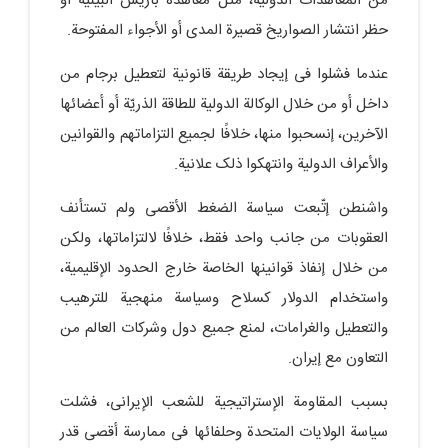
من المعاهدات الدولیة، مثل معاهدة باریس البیئیة أو
حظر انتشار الصواریخ قصیرة المدى أو الأجواء المفتوحة.
عندما فشلوا فی إیجاد طریقة قانونیة لتعطیل برجام من
داخل أو من خلال الوکالة الدولیة للطاقة الذریّة أو أعضائها
الآخرین، إنسحبوا منها، خلافًا لجمیع التزاماتهم والقوانین
والأعراف الدولیة وانتهکوا ذلک علانیة.
واشنطن إتّبعت سیاسة الضغط الأقصى ولم تستأنف
العقوبات من جانب واحد فقط، خلافًا لالتزاماتها، ولکن
من خلال إنفاذ قوانینها الخاصة خارج الحدود الإقلیمیة،
واستخدام الدولار کسلاح وسیاسة منهجیة للترهیب
والتعطیل والغرامات، لمنع جمیع دول وشرکات العالم من
التعاون مع إیران.
بسبب المقاومة الإستراتیجیة للشعب الإیرانی، فشلت
سیاسة الولایات المتحدة وحلفائها فی ممارسة أقصى قدر