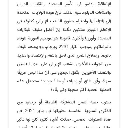
الإتفاقیة وعضو فی الأمم المتحدة والقانون الدولی
والعلاقات الدبلوماسیة. لذلک، فإنّ عودة الولایات المتحدة
إلى إلتزاماتها واحترام حقوق الشعب الإیرانی کطرف فی
الإتفاق النووی ستکون بنّاءة. إنّ أفضل سلوک للولایات
المتحدة وأوروبا وأکثرها قانونیًا هو عودتهم الفوریة للوفاء
بالتزاماتهم بموجب القرار 2231 وبرجام، وجهودهم للوفاء
بالوعد وإصلاح الضرر الذی لحق بالثقة والإقتصاد والعدید
من الجوانب الأخرى للشعب الإیرانی على مدى العامین
والنصف الأخیرین. یتّفق الجمیع على أنّ هذا لیس طریقًا
سهلاً، وأی عائق أو إسراف أو حالة جدیدة ستجعل هذه
العملیة الصعبة أکثر صعوبة وغیر بنّاءة.
تقترب خطة العمل المشترکة الشاملة أو برجام، من
الذکرى السنویة الخامسة لتطبیقها فی ینایر 2021. فی
هذه السنوات الخمس، حدثت أشیاء کثیرة کان لها تأثیر