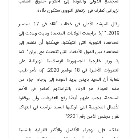
المجتمع الدولی والعودة إلى احترام حقوق الشعب
الإیرانی کطرف فی الإتفاق النووی ستکون بنّاءة.
وقال المرشد الأعلى فی خطاب ألقاه فی 17 سبتمبر
2019: " "إذا تراجعت الولایات المتحدة وتابت وعادت إلى
المعاهدة النوویة التی انتهکتها، فیمکنها أن تنضم إلى
المعاهدة بین الدول الأعضاء التی تتحدث مع إیران". کما
ردّ وزیر خارجیة الجمهوریة الإسلامیة الإیرانیة على
التطورات الأخیرة فی 18 نوفمبر 2020: "إنه لأمر طیب
للغایة أنّ السید بایدن یرید العودة إلى برجام. جزء من
هذه العودة هو الوفاء بالتزاماتهم کعضو فی الأمم
المتحدة، یجب علیهم أیضًا رفع العقوبات، وأن یوقفوا
الأعمال التخریبیة التی ارتکبها السید ترامب فی انتهاک
لقرار مجلس الأمن رقم 2231".
لذلک، فإن الإجراء الأفضل والأکثر قانونیة بالنسبة