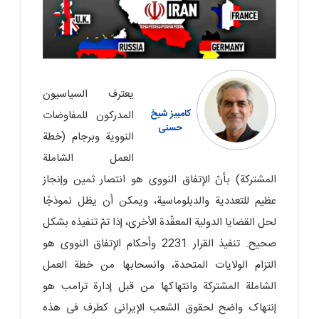
یعترف السیاسیون
کامبیز شیخ‏
المدرکون للمفاوضات
حسنی
النوویة وبرجام (خطة
العمل الشاملة
المشترکة) بأنّ الإتفاق النووی هو انتصار ثمین وإنجاز
عظیم للتعددیة والدبلوماسیة، ویمکن أن یظل نموذجًا
لحل القضایا الدولیة المعقّدة الأخرى، إذا تمّ تنفیذه بشکل
صحیح. تنفیذ القرار 2231 وأحکام الإتفاق النووی هو
التزام الولایات المتحدة، وانسحابها من خطة العمل
الشاملة المشترکة وانتهاکها من قبل إدارة ترامب هو
إنتهاک واضح لحقوق الشعب الإیرانی کطرف فی هذه