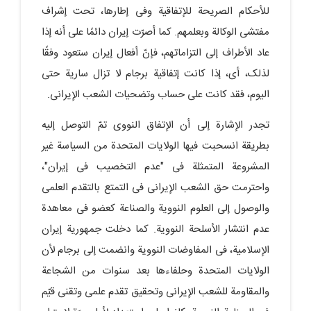
للأحکام الصریحة للإتفاقیة وفی إطارها، تحت إشراف
مفتشی الوکالة وبعلمهم. کما أصرّت إیران دائمًا على أنه إذا
عاد الأطراف إلى التزاماتهم، فإنّ أفعال إیران ستعود وفقًا
لذلک، أی، إذا کانت إتفاقیة برجام لا تزال ساریة حتى
الیوم، فقد کانت على حساب وتضحیات الشعب الإیرانی.
تجدر الإشارة إلى أن الإتفاق النووی تمّ التوصل إلیه
بطریقة انسحبت فیها الولایات المتحدة من السیاسة غیر
المشروعة المتمثلة فی "عدم التخصیب فی إیران"،
واحترمت حق الشعب الإیرانی فی التمتع بالتقدم العلمی
والوصول إلى العلوم النوویة والصناعة کعضو فی معاهدة
عدم انتشار الأسلحة النوویة. کما دخلت جمهوریة إیران
الإسلامیة، فی المفاوضات النوویة وانضمت إلى برجام لأن
الولایات المتحدة وحلفاءها بعد سنوات من الشجاعة
والمقاومة للشعب الإیرانی وتحقیق تقدم علمی وتقنی قیّم