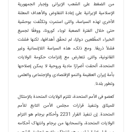
من الضغط على الشعب الإیرانی وإجبار الجمهوریة
الإسلامیة الإیرانیة على إعادة التفاوض والأهداف المعلنة
الأخرى لهذه السیاسة، والتی استمرت وتکثّفت بوحشیة
حتى خلال الفترة الصعبة لوباء کورونا، ووفقًا لجمیع
الخبراء المطّلعین دولیًا، لم تحقّق أهدافها، لکنها فشلت
فشلاً ذریعًا. ومع ذلک، هذه السیاسة اللاإنسانیة وغیر
القانونیة، والتی تتعارض مع إلتزامات حکومة الولایات
المتحدة، ألحقت أضرارًا مادیة وروحیة لا یمکن إصلاحها
بأمة إیران العظیمة والنمو الإقتصادی والإجتماعی والعلمی
وتطور بلدنا.
کعضو فی الأمم المتحدة، تلتزم الولایات المتحدة بالإمتثال
للمیثاق وتنفیذ قرارات مجلس الأمن التابع للأمم
المتحدة. إن تنفیذ القرار 2231 وأحکام برجام هو التزام
الولایات المتحدة، وانسحابها من برجام وانتهاک أحکامه