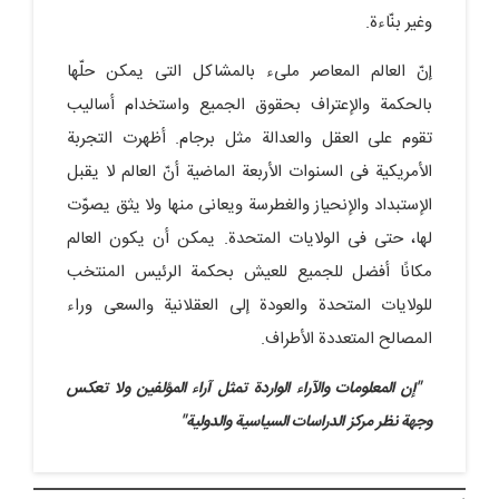
وغیر بنّاءة.
إنّ العالم المعاصر ملیء بالمشاکل التی یمکن حلّها
بالحکمة والإعتراف بحقوق الجمیع واستخدام أسالیب
تقوم على العقل والعدالة مثل برجام. أظهرت التجربة
الأمریکیة فی السنوات الأربعة الماضیة أنّ العالم لا یقبل
الإستبداد والإنحیاز والغطرسة ویعانی منها ولا یثق یصوّت
لها، حتى فی الولایات المتحدة. یمکن أن یکون العالم
مکانًا أفضل للجمیع للعیش بحکمة الرئیس المنتخب
للولایات المتحدة والعودة إلى العقلانیة والسعی وراء
المصالح المتعددة الأطراف.
"إن المعلومات والآراء الواردة تمثل آراء المؤلفین ولا تعکس
وجهة نظر مرکز الدراسات السیاسیة والدولیة"