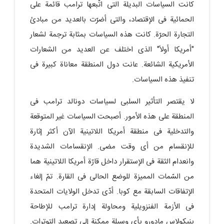
کانت السیاسات البدیلة التی اتّبعها ترامب قائمة على
الحمائیة فی الإقتصاد، والتی أضرّت بالعدید من مبادئ
التجارة الحرّة. کانت هذه السیاسات بمثابة ترجمة لشعار
"أمریکا أولاً" الذی اختلف عن العدید من الشعارات
الأمریکیة الشائعة. عانت دول المنطقة معاناة کبیرة فی
تنفیذ هذه السیاسات.
لا یقتصر التأثیر السلبی لسیاسات دونالد ترامب فی
المنطقة على هذه الأمور. أصبحت السیاسات غیر المتوقعة
والتدخلیة فی منطقة أمریکا اللاتینیة الآن أکثر إثارة
للإنقسام من أی وقت مضى. الإنقسامات الشدیدة
وانعدام الثقة فی الإستقرار داخل قارّة أمریکا اللاتینیة هما
من السّمات الممیزة للوضع الحالی فی القارة. تمّ إلغاء
الإتفاقات السابقة مع کوبا. أدّى تدخل الولایات المتحدة
فی الأزمة الفنزویلیة ومحاولة إدارة ترامب للإطاحة
بنیکولاس مادورو بأی وسیلة ممکنة إلى تصعید التوترات.