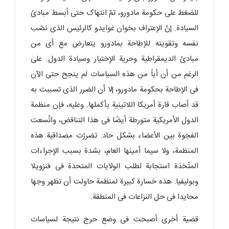
للضغط على حکومة مادورو، تمّ انتهاک حتى أبسط مبادئ
السیادة. إنّ الإعتراف بخوان غوایدو کالرئیس الذی نصّب
نفسه وتقویته للإطاحة بمادورو یتعارض مع أی من
مبادئ الدیمقراطیة وحریة الإختیار وسیادة الدول. على
الرغم من أن أیاً من هذه السیاسات لم ینجح حتى الآن
فی الإطاحة بحکومة مادورو، إلا أن الضرر الذی تسببت به
قد أصاب قارة أمریکا اللاتینیة بأکملها. وعلیه، فإن منظمة
الدول الأمریکیة متورطة أیضًا فی هذا التناقض، واتّسعت
الفجوة بین الأعضاء بشکل حاد. تضررّت مصداقیة هذه
المنظمة، ولا سیما أمینها العام، بشدة بسبب الإجراءات
المتّخذة استجابة لطلب الولایات المتحدة فی فنزویلا
وبولیفیا. هذه خسارة کبیرة لمنظمة حاولت أن تظهر وجها
محایدا فی حل النزاعات فی المنطقة.
قضیة أخرى أصبحت فی وضع حرج نتیجة لسیاسات