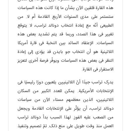
هذه القارة قلقین الآن بشأن ما إذا کانت هذه السیاسات
ستستمر على مدى السنوات الأربع القادمة أم لا. من
الطبیعی أنّه مع إعادة انتخاب دونالد ترامب، لا یتوقع
تغییر فی هذا الصدد، وربما قد یتم تشدید بعض هذه
السیاسات. الإعتقاد السائد بین النخبة فی قارة أمریکا
اللاتینیة هو أن انتخاب جو بایدن قد یؤدی إلى إعادة
النظر فی بعض هذه السیاسات ویوفّر فرصة أخرى لتعزیز
الاستقرار فی القارة.
یدرک ترامب جیدًا أنّ اللاتینیین یلعبون دورًا رئیسیًا فی
الإنتخابات الأمریکیة. یمکن للعدد الکبیر من السکان
اللاتینیین، الذین معظمهم مستاء الآن من سیاسات
دونالد ترامب، أن یؤثّر على الإنتخابات القادمة ویجعل
من الصعب علیه الفوز. لهذا السبب بدأ دونالد ترامب
العمل منذ وقت طویل على منع ذلک. تمّ تصمیم وتنفیذ