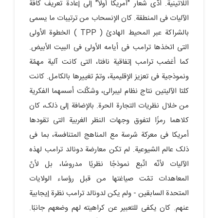
اللاتینیة. أدّى شعار "أمریکا أولاً" إلى إعادة تعریف کافة
الآلیات فی المنطقة. کان الإنسحاب من ترتیبات ما یسمى
بالشراکة عبر المحیط الهادئ ( TPP ) الخطوة الأولى
التی اتخذها ترامب فی أیامه الأولى فی البیت الأبیض.
کما أغضب ترامب إتفاقیة نافتا، التی کانت آلیة مهمّة
ونموذجیة فی تعزیز الإقلیمیة، وتمّ تغییرها بالکامل. کانت
کلتا الآلیتین نتاج نظام لیبرالی، وشکّلت أسسهما الفکریة
من خلال نظریات التجارة الحرة. بالإضافة إلى ذلک، کان
کلاهما رمزًا لتفوق وجهات النظر الغربیة التی تقودها
أمریکا فی معرکة شرسة مع المناهج المتنافسة، بما فی
ذلک عالم الشیوعیة. لم تکن معارضة دونالد ترامب لهذه
الآلیات لأنّه اتّبع نموذجًا نظریًا مدروسًا، بل لأنّ
المعاهدات تمّت صیاغتها من قبل رؤساء الولایات
المتحدة السابقین - ولم یکن لدونالد ترامب نظرة إیجابیة
عنهم. کان یکفی للتعبیر عن کراهیته لهم وضعهم جانبًا.