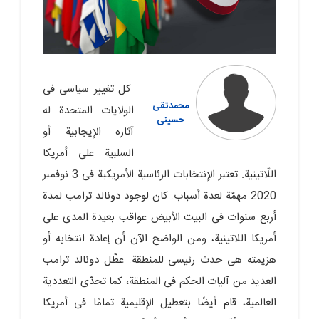
کل تغییر سیاسی فی
محمدتقی
الولایات المتحدة له
حسینی
آثاره الإیجابیة أو
السلبیة على أمریکا
اللّاتینیة. تعتبر الإنتخابات الرئاسیة الأمریکیة فی 3 نوفمبر
2020 مهمّة لعدة أسباب. کان لوجود دونالد ترامب لمدة
أربع سنوات فی البیت الأبیض عواقب بعیدة المدى على
أمریکا اللاتینیة، ومن الواضح الآن أن إعادة انتخابه أو
هزیمته هی حدث رئیسی للمنطقة. عطّل دونالد ترامب
العدید من آلیات الحکم فی المنطقة، کما تحدّى التعددیة
العالمیة، قام أیضًا بتعطیل الإقلیمیة تمامًا فی أمریکا