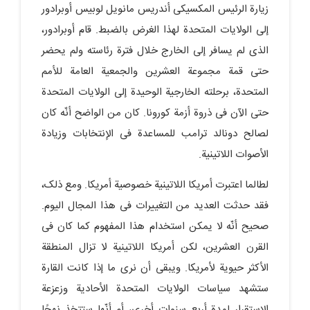
زیارة الرئیس المکسیکی أندریس مانویل لوبیس أوبرادور
إلى الولایات المتحدة لهذا الغرض بالضبط. قام أوبرادور،
الذی لم یسافر إلى الخارج خلال فترة رئاسته ولم یحضر
حتى قمة مجموعة العشرین والجمعیة العامة للأمم
المتحدة، برحلته الخارجیة الوحیدة إلى الولایات المتحدة
حتى الآن فی ذروة أزمة کورونا. کان من الواضح أنّه کان
لصالح دونالد ترامب للمساعدة فی الإنتخابات وزیادة
الأصوات اللاتینیة.
لطالما اعتبرت أمریکا اللاتینیة خصوصیة أمریکا. ومع ذلک،
فقد حدثت العدید من التغییرات فی هذا المجال الیوم.
صحیح أنّه لا یمکن استخدام هذا المفهوم کما کان فی
القرن العشرین، لکن أمریکا اللاتینیة لا تزال المنطقة
الأکثر حیویة لأمریکا. ویبقى أن نرى ما إذا کانت القارة
ستشهد سیاسات الولایات المتحدة الأحادیة وزعزعة
الإستقرار لمدة أربع سنوات أخرى، أم أنّها ستتخذ نهجًا