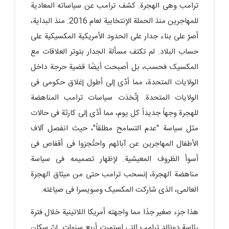
ترامب وهی الهجرة. کشف ترامب عن سیاساته المعادیة
للمهاجرین منذ الحملة الإنتخابیة لعام 2016. منذ البدایة،
أصرّ على بناء جدار على الحدود الأمریکیة المکسیکیة على
حساب البلاد. لم تکتف مسألة الجدار بتوتر العلاقات مع
المکسیک فحسب، بل أصبحت أیضًا قضیة حرجة داخل
الولایات المتحدة، مما أدّى إلى أطول إغلاق حکومی فی
الولایات المتحدة. إتّخذت سیاسات ترامب المناهضة
للهجرة وجهاً جدیداً کل یوم، مما أدّى إلى کارثة فی حالات
مثل سیاسة "عدم التسامح مطلقاً"، حیث انفصل آلاف
الأطفال المهاجرین عن آبائهم واحتُجزوا فی أقفاص فی
أسوأ الظروف المعیشیة. لإظهار تصمیمه فی سیاسة
مناهضة الهجرة، إنسحب ترامب حتى من میثاق الهجرة
العالمی، الذی شارکت المکسیک وسویسرا فی صیاغته.
هذا جزء صغیر جدًا مما واجهته أمریکا اللاتینیة خلال فترة
رئاسة دونالد ترامب التی استمرت أربع سنوات. إنّ سکان