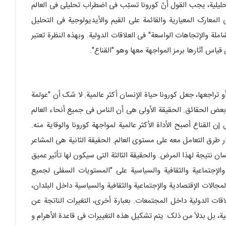
یلیة، یجب القول أنّ کورونا تسبّب فی اضطراب تحلیلی فی العالم
 المعارک المعیاریة والقائمة على القیم والأیدیولوجیة فی التحلیل
ملة والإتجاهات الواسعة" فی العلاقات الدولیة. وبهذه النظرة تعتبر
 قیاس آثارها برمز المواجهة معها وهو "القناع".
أو تراجعها، جعل کورونا حیاة الإنسان أکثر عالمیة. لا شک أن "عولمة
ى بعض الحقائق. الحقیقة الأولى هی أن الناس فی جمیع أنحاء العالم
 القناع أصبح الأداة الأکثر عالمیة لمواجهة کورونا والوقایة منه.
ر طرق التعامل معه على مستوى العالم. الحقیقة الثانیة هی المشاعر
ان نتیجة لهذا المرض. والحقیقة الثالثة التی سیکون لها تأثیر عمیق
 والإجتماعیة والثقافیة والسیاسیة على "المستویات السفلى لجمیع
جالات الإقتصادیة والإجتماعیة والثقافیة والسیاسیة داخل البلدان،
ات الدولیة داخل المجتمعات. بعبارة أخرى، التغیرات الناتجة عن
میة، بل بدلاً من ذلک یتم تشکیل هذه التغییرات فی قاعدة الأهرام و