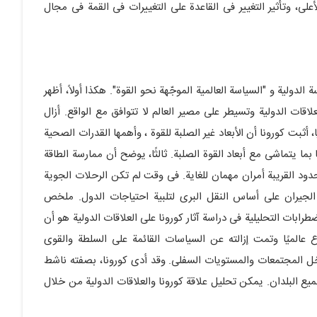
على، وتأثیر التغییر فی القاعدة على التغییرات فی القمة فی مجال
ة الدولیة و "السیاسة العالمیة الموجّهة نحو القوة". هکذا أولاً، أظهر
قات الدولیة وتسیطر علی مصیر العالم لا تتوافق مع الواقع. أزال
 أثبت کورونا أن الأبعاد غیر الصلبة للقوة ، وأهمها القدرات الصحیة
بما یتماشى مع أبعاد القوة الصلبة. ثالثًا، یوضح أن ممارسة الطاقة
حدود القریبة أمران مهمان للغایة. فی وقت لم تکن الرحلات الجویة
 الجیران على أساس النقل البری لتلبیة احتیاجات الدول. ملخص
ابات التحلیلیة فی دراسة آثار کورونا على العلاقات الدولیة هو أن
اع عالمیًا وتمت إزالته عن السیاسات القائمة على السلطة والقوى
خل المجتمعات والمستویات السفلى. وقد أدى کورونا، بصفته ناشط
میع البلدان. یمکن تحلیل علاقة کورونا والعلاقات الدولیة من خلال