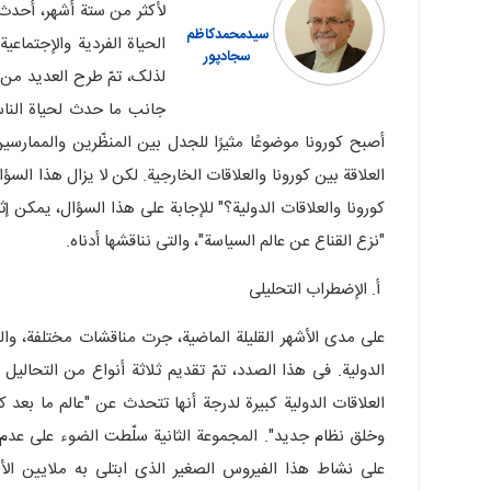
سیدمحمدکاظم
الحیاة الفردیة والإجتماعی
سجادپور
لذلک، تمّ طرح العدید من ا
جانب ما حدث لحیاة الناس
أصبح کورونا موضوعًا مثیرًا للجدل بین المنظّرین والممارسی
العلاقة بین کورونا والعلاقات الخارجیة. لکن لا یزال هذا الس
کورونا والعلاقات الدولیة؟" للإجابة على هذا السؤال، یمکن إثا
"نزع القناع عن عالم السیاسة"، والتی نناقشها أدناه.
أ. الإضطراب التحلیلی
على مدى الأشهر القلیلة الماضیة، جرت مناقشات مختلفة، وا
الدولیة. فی هذا الصدد، تمّ تقدیم ثلاثة أنواع من التحالیل 
العلاقات الدولیة کبیرة لدرجة أنها تتحدث عن "عالم ما بعد کور
وخلق نظام جدید". المجموعة الثانیة سلّطت الضوء على عدم أه
على نشاط هذا الفیروس الصغیر الذی ابتلی به ملایین ال