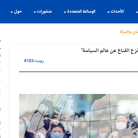
الأحداث
الوسائط المتعددة
منشورات
حول
ان والمرأة
م
نزع القناع عن عالم السیاسة"
ا
رویت
4103
غ
آ
آ
أ
أ
أ