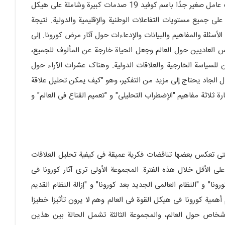
لأکثر من ستة أشهر، أحدث عامل صغیر جدًا باسم کوفید 19 صدمات کبیرة وشاملة على هیکل
ة على جمیع مستویات التفاعلات الوطنیة والإقلیمیة والدولیة. نتیجة
لأسئلة والمفاهیم والبیانات والإدعاءات حول آثار مرض کورونا. إلى
 العادیین حول العالم وجعل الحیاة خارجة عن المألوف للجمیع،
ن للسیاسة الخارجیة والعلاقات الدولیة. وهناک عشرات الآراء حول
ؤال الجاد یحتاج إلى مزید من التفکیر، وهو "کیف یمکن تحلیل علاقة
رة ثلاثة مفاهیم "الإضطراب التحلیلی" و "تعمیم القناع فی العالم" و
لتی تعکس بعضها تناقضات فکریة عمیقة فی کیفیة تحلیل العلاقات
على الأقل خلال هذه الفترة. المجموعة الأولى ترى آثار کورونا فی
ونا" و "النظام العالمی الجدید بعد کورونا" و "إزالة النظام القدیم
میة کورونا فی هیکل القوة فی العالم وهم لا یرون تأثیرًا خطیرًا
أشخاص حول العالم، والمجموعة الثالثة تشمل الحالة بین هذین