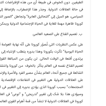
الطیفین. دون الخوض فی طبیعة أی من هذه الإفتراضات التحل
فی حالة العلاقات الدولیة. وجذر هذا الإضطراب، بالإضافة إلى
السیاسی، هو المیل إلى "التحالیل العابرة" وتجاهل "الصور الشا
کورونا ظاهرة مهمة للغایة فی الحیاة الإجتماعیة الدولیة ویمکن
ب. تعمیم القناع على الصعید العالمی
على عکس النظریات التی تُصوّر کورونا على أنّه نهایة العولمة 
الحیاة الیومیة" تأثرت بکورونا وهذا بدوره یتطلب الإنتباه إل
یرتدون أقنعة فی الوقت الحالی. لن یکون من المبالغة القول إن
تعمیم القناع نفسه فی العالم یتأثر بالخوف من کورونا وانتشا
الشائعة فی جمیع أنحاء العالم بشأن مصیر الفرد والأسرة والإنس
على العلاقات الدولیة هی التغییر فی التفاعلات الإقتصادیة
المجتمعات" بسبب کورونا الذی یؤدی بدوره إلى التغییر فی الم
وسیؤدی هذا بلا شک إلى تغییر "تدریجی" و "نوعی" فی العلاق
کورونا فی العلاقات الدولیة لا تنشأ من قمة أهرام القوى العال