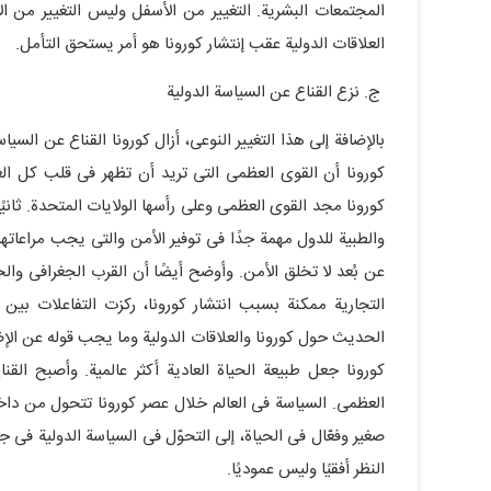
المجتمعات البشریة. التغییر من الأسفل ولیس التغییر من الأ
العلاقات الدولیة عقب إنتشار کورونا هو أمر یستحق التأمل.
ج. نزع القناع عن السیاسة الدولیة
بالإضافة إلى هذا التغییر النوعی، أزال کورونا القناع عن السیاس
کورونا أن القوى العظمى التی ترید أن تظهر فی قلب کل العلا
کورونا مجد القوى العظمى وعلى رأسها الولایات المتحدة. ثانیًا،
والطبیة للدول مهمة جدًا فی توفیر الأمن والتی یجب مراعاتها 
عن بُعد لا تخلق الأمن. وأوضح أیضًا أن القرب الجغرافی وال
التجاریة ممکنة بسبب انتشار کورونا، رکزت التفاعلات بین
الحدیث حول کورونا والعلاقات الدولیة وما یجب قوله عن الإضطر
کورونا جعل طبیعة الحیاة العادیة أکثر عالمیة. وأصبح القن
العظمى. السیاسة فی العالم خلال عصر کورونا تتحول من دا
صغیر وفعّال فی الحیاة، إلى التحوّل فی السیاسة الدولیة فی ج
النظر أفقیًا ولیس عمودیًا.